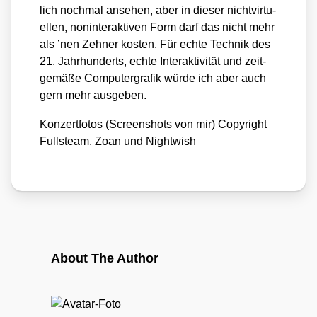
lich noch­mal anse­hen, aber in die­ser nicht­vir­tu­
el­len, non­in­ter­ak­ti­ven Form darf das nicht mehr
als ’nen Zeh­ner kos­ten. Für ech­te Tech­nik des
21. Jahr­hun­derts, ech­te Inter­ak­ti­vi­tät und zeit­
ge­mä­ße Com­pu­ter­gra­fik wür­de ich aber auch
gern mehr aus­ge­ben.
Kon­zert­fo­tos (Screen­shots von mir) Copy­right
Fulls­team, Zoan und Night­wish
About The Author