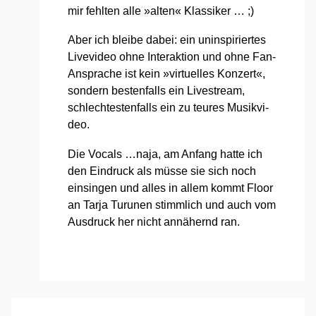
mir fehl­ten alle »alten« Klas­si­ker … ;)
Aber ich blei­be dabei: ein unin­spi­rier­tes
Live­vi­deo ohne Inter­ak­ti­on und ohne Fan-
Anspra­che ist kein »vir­tu­el­les Kon­zert«,
son­dern bes­ten­falls ein Live­stream,
schlech­tes­ten­falls ein zu teu­res Musik­vi­
deo.
Die Vocals …naja, am Anfang hat­te ich
den Ein­druck als müs­se sie sich noch
ein­sin­gen und alles in allem kommt Flo­or
an Tar­ja Tur­unen stimm­lich und auch vom
Aus­druck her nicht annä­hernd ran.