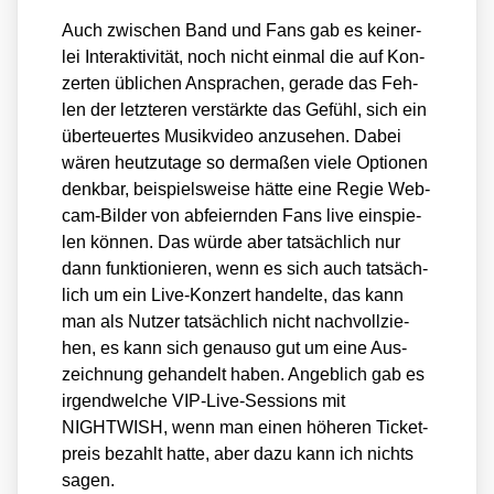
Auch zwi­schen Band und Fans gab es kei­ner­
lei Inter­ak­ti­vi­tät, noch nicht ein­mal die auf Kon­
zer­ten übli­chen Anspra­chen, gera­de das Feh­
len der letz­te­ren ver­stärk­te das Gefühl, sich ein
über­teu­er­tes Musik­vi­deo anzu­se­hen. Dabei
wären heut­zu­ta­ge so der­ma­ßen vie­le Optio­nen
denk­bar, bei­spiels­wei­se hät­te eine Regie Web­
cam-Bil­der von abfei­ern­den Fans live ein­spie­
len kön­nen. Das wür­de aber tat­säch­lich nur
dann funk­tio­nie­ren, wenn es sich auch tat­säch­
lich um ein Live-Kon­zert han­del­te, das kann
man als Nut­zer tat­säch­lich nicht nach­voll­zie­
hen, es kann sich genau­so gut um eine Aus­
zeich­nung gehan­delt haben. Angeb­lich gab es
irgend­wel­che VIP-Live-Ses­si­ons mit
NIGHTWISH, wenn man einen höhe­ren Ticket­
preis bezahlt hat­te, aber dazu kann ich nichts
sagen.