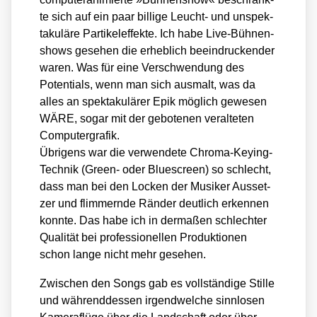
te sich auf ein paar bil­li­ge Leucht- und unspek­
ta­ku­lä­re Par­ti­kel­ef­fek­te. Ich habe Live-Büh­nen­
shows gese­hen die erheb­lich beein­dru­cken­der
waren. Was für eine Ver­schwen­dung des
Poten­ti­als, wenn man sich aus­malt, was da
alles an spek­ta­ku­lä­rer Epik mög­lich gewe­sen
WÄRE, sogar mit der gebo­te­nen ver­al­te­ten
Com­pu­ter­gra­fik.
Übri­gens war die ver­wen­de­te Chro­ma-Key­ing-
Tech­nik (Green- oder Blue­screen) so schlecht,
dass man bei den Locken der Musi­ker Aus­set­
zer und flim­mern­de Rän­der deut­lich erken­nen
konn­te. Das habe ich in der­ma­ßen schlech­ter
Qua­li­tät bei pro­fes­sio­nel­len Pro­duk­tio­nen
schon lan­ge nicht mehr gese­hen.
Zwi­schen den Songs gab es voll­stän­di­ge Stil­le
und wäh­rend­des­sen irgend­wel­che sinn­lo­sen