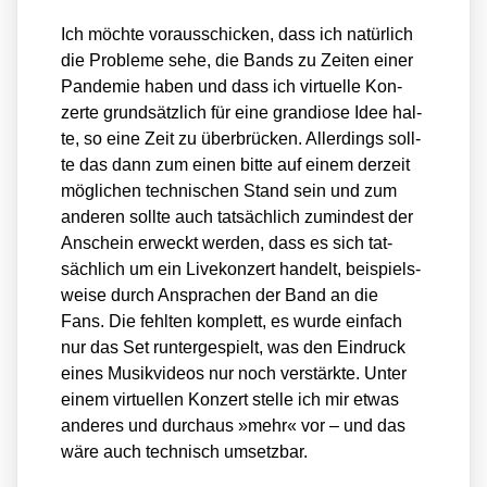
Ich möch­te vor­aus­schi­cken, dass ich natür­lich
die Pro­ble­me sehe, die Bands zu Zei­ten einer
Pan­de­mie haben und dass ich vir­tu­el­le Kon­
zer­te grund­sätz­lich für eine gran­dio­se Idee hal­
te, so eine Zeit zu über­brü­cken. Aller­dings soll­
te das dann zum einen bit­te auf einem der­zeit
mög­li­chen tech­ni­schen Stand sein und zum
ande­ren soll­te auch tat­säch­lich zumin­dest der
Anschein erweckt wer­den, dass es sich tat­
säch­lich um ein Live­kon­zert han­delt, bei­spiels­
wei­se durch Anspra­chen der Band an die
Fans. Die fehl­ten kom­plett, es wur­de ein­fach
nur das Set run­ter­ge­spielt, was den Ein­druck
eines Musik­vi­de­os nur noch ver­stärk­te. Unter
einem vir­tu­el­len Kon­zert stel­le ich mir etwas
ande­res und durch­aus »mehr« vor – und das
wäre auch tech­nisch umsetz­bar.