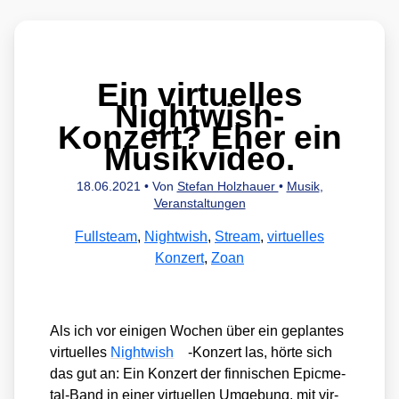
Ein virtuelles
Nightwish-
Konzert? Eher ein
Musikvideo.
18.06.2021
• Von
Stefan Holzhauer
•
Musik
,
Veranstaltungen
Fullsteam
,
Nightwish
,
Stream
,
virtuelles
Konzert
,
Zoan
Als ich vor eini­gen Wochen über ein geplan­tes
vir­tu­el­les
Night­wish
-Kon­zert las, hör­te sich
das gut an: Ein Kon­zert der fin­ni­schen Epi­c­me­
tal-Band in einer vir­tu­el­len Umge­bung, mit vir­