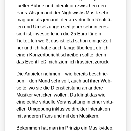
tu­el­ler Büh­ne und Inter­ak­ti­on zwi­schen den
Fans. Als jemand der Night­wishs Musik sehr
mag und als jemand, der an vir­tu­el­len Rea­li­tä­
ten und Umset­zun­gen seit jeher sehr inter­es­
siert ist, inves­tier­te ich die 25 Euro für ein
Ticket. Ich weiß, das ist jetzt schon eini­ge Zeit
her und ich habe auch lan­ge über­legt, ob ich
einen Kon­zert­be­richt schrei­ben soll­te, denn
das Event ließ mich ziem­lich frus­triert zurück.
Die Anbie­ter neh­men – wie bereits beschrie­
ben – den Mund sehr voll, auch auf ihrer Web­
sei­te, wo sie die Dienst­leis­tung an ande­re
Musi­ker ver­ti­cken wol­len. Da klingt das wie
eine ech­te vir­tu­el­le Ver­an­stal­tung in einer vir­tu­
el­len Umge­bung inklu­si­ve direk­ter Inter­ak­ti­on
mit ande­ren Fans und mit den Musi­kern.
Bekom­men hat man im Prin­zip ein Musik­vi­deo.