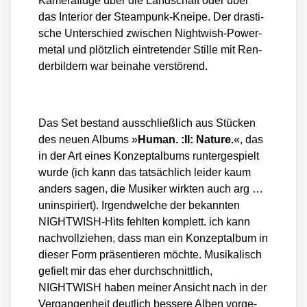
Kame­raf­lü­ge über die Land­schaft oder über
das Inte­ri­or der Steam­punk-Knei­pe. Der dras­ti­
sche Unter­schied zwi­schen Night­wish-Power­
me­tal und plötz­lich ein­tre­ten­der Stil­le mit Ren­
der­bil­dern war bei­na­he ver­stö­rend.
Das Set bestand aus­schließ­lich aus Stü­cken
des neu­en Albums »
Human. :II: Natu­re.
«, das
in der Art eines Kon­zept­al­bums run­ter­ge­spielt
wur­de (ich kann das tat­säch­lich lei­der kaum
anders sagen, die Musi­ker wirk­ten auch arg …
unin­spi­riert). Irgend­wel­che der bekann­ten
NIGHT­WISH-Hits fehl­ten kom­plett. ich kann
nach­voll­zie­hen, dass man ein Kon­zept­al­bum in
die­ser Form prä­sen­tie­ren möch­te. Musi­ka­lisch
gefielt mir das eher durch­schnitt­lich,
NIGHTWISH haben mei­ner Ansicht nach in der
Ver­gan­gen­heit deut­lich bes­se­re Alben vor­ge­