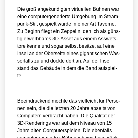
Die groß ange­kün­dig­ten vir­tu­el­len Büh­nen war
eine com­pu­ter­ge­nerier­te Umge­bung im Steam­
punk-Stil, gespielt wur­de in einer Art Taver­ne.
Zu Beginn fliegt ein Zep­pe­lin, den ich als güns­
tig erwerb­ba­res 3D-Asset aus einem Ass­wets­
to­re ken­ne und sogar selbst besit­ze, auf eine
Insel an der Ober­sei­te eines gigan­ti­schen Was­
ser­falls zu und dock­te dort an. Auf der Insel
stand das Gebäu­de in dem die Band auf­spiel­
te.
Beein­dru­ckend moch­te das viel­leicht für Per­so­
nen sein, die die letz­ten 20 Jah­re abseits von
Com­pu­tern ver­bracht haben. Die Qua­li­tät der
3D-Ren­de­rings war auf dem Niveau von 15
Jah­re alten Com­pu­ter­spie­len. Die eben­falls
com­pu­ter­ani­mier­te »Büh­nen­show« beschränk­