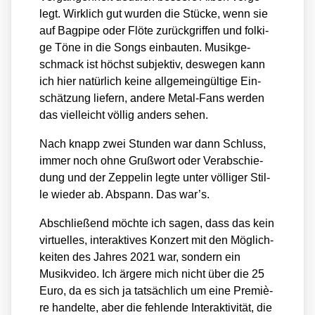
legt. Wirk­lich gut wur­den die Stü­cke, wenn sie
auf Bag­pi­pe oder Flö­te zurück­grif­fen und fol­ki­
ge Töne in die Songs ein­bau­ten. Musik­ge­
schmack ist höchst sub­jek­tiv, des­we­gen kann
ich hier natür­lich kei­ne all­ge­mein­gül­ti­ge Ein­
schät­zung lie­fern, ande­re Metal-Fans wer­den
das viel­leicht völ­lig anders sehen.
Nach knapp zwei Stun­den war dann Schluss,
immer noch ohne Gruß­wort oder Ver­ab­schie­
dung und der Zep­pe­lin leg­te unter völ­li­ger Stil­
le wie­der ab. Abspann. Das war’s.
Abschlie­ßend möch­te ich sagen, dass das kein
vir­tu­el­les, inter­ak­ti­ves Kon­zert mit den Mög­lich­
kei­ten des Jah­res 2021 war, son­dern ein
Musik­vi­deo. Ich ärge­re mich nicht über die 25
Euro, da es sich ja tat­säch­lich um eine Pre­miè­
re han­del­te, aber die feh­len­de Inter­ak­ti­vi­tät, die