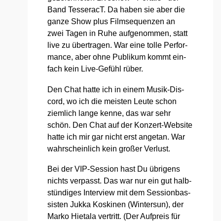
Band Tes­seracT. Da haben sie aber die
gan­ze Show plus Film­se­quen­zen an
zwei Tagen in Ruhe auf­ge­nom­men, statt
live zu über­tra­gen. War eine tol­le Per­for­
mance, aber ohne Publi­kum kommt ein­
fach kein Live-Gefühl rüber.
Den Chat hat­te ich in einem Musik-Dis­
cord, wo ich die meis­ten Leu­te schon
ziem­lich lan­ge ken­ne, das war sehr
schön. Den Chat auf der Kon­zert-Web­site
hat­te ich mir gar nicht erst ange­tan. War
wahr­schein­lich kein gro­ßer Ver­lust.
Bei der VIP-Ses­si­on hast Du übri­gens
nichts ver­passt. Das war nur ein gut halb­
stün­di­ges Inter­view mit dem Ses­si­on­bas­
sis­ten Juk­ka Kos­ki­nen (Win­ter­sun), der
Mar­ko Hie­ta­la ver­tritt. (Der Auf­preis für