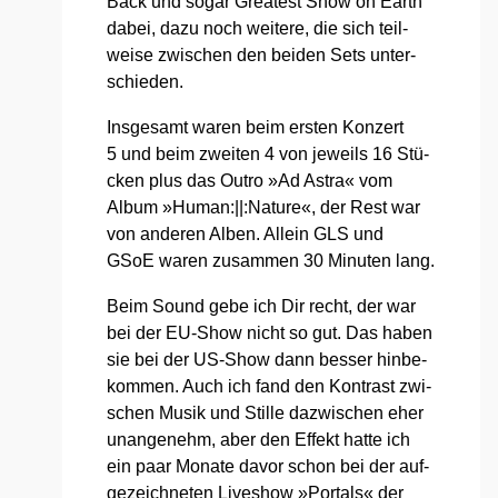
Back und sogar Grea­test Show on Earth
dabei, dazu noch wei­te­re, die sich teil­
wei­se zwi­schen den bei­den Sets unter­
schie­den.
Ins­ge­samt waren beim ers­ten Kon­zert
5 und beim zwei­ten 4 von jeweils 16 Stü­
cken plus das Out­ro »Ad Astra« vom
Album »Human:||:Nature«, der Rest war
von ande­ren Alben. Allein GLS und
GSoE waren zusam­men 30 Minu­ten lang.
Beim Sound gebe ich Dir recht, der war
bei der EU-Show nicht so gut. Das haben
sie bei der US-Show dann bes­ser hin­be­
kom­men. Auch ich fand den Kon­trast zwi­
schen Musik und Stil­le dazwi­schen eher
unan­ge­nehm, aber den Effekt hat­te ich
ein paar Mona­te davor schon bei der auf­
ge­zeich­ne­ten Live­show »Por­tals« der