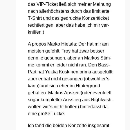
das VIP-Ticket ließ sich mei­ner Mei­nung
nach aller­höchs­tens durch das limi­tier­te
T‑Shirt und das gedruck­te Kon­zert­ti­cket
recht­fer­ti­gen, aber das habe ich mir ver­
knif­fen.)
A pro­pos Mar­ko Hie­ta­la: Der hat mir am
meis­ten gefehlt. Troy hat zwar bes­ser
denn je gesun­gen, aber an Mar­kos Stim­
me kommt er lei­der nicht ran. Den Bass-
Part hat Yuk­ka Kos­ki­nen pri­ma aus­ge­füllt,
aber er hat nicht gesun­gen (obwohl er’s
kann) und sich eher im Hin­ter­grund
gehal­ten. Mar­kos Aus­zeit (oder even­tu­ell
sogar kom­plet­ter Aus­stieg aus Night­wish,
wol­len wir’s nicht hof­fen) hin­ter­lässt da
eine gro­ße Lücke.
Ich fand die bei­den Kon­zer­te ins­ge­samt