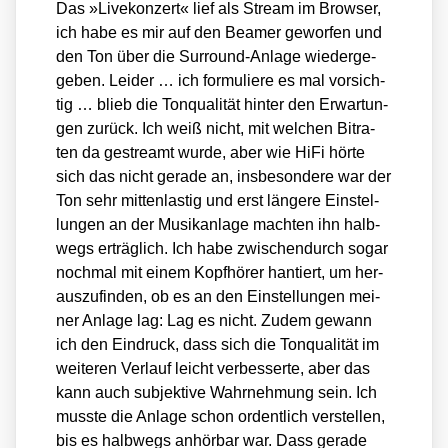
Das »Live­kon­zert« lief als Stream im Brow­ser,
ich habe es mir auf den Bea­mer gewor­fen und
den Ton über die Sur­round-Anla­ge wie­der­ge­
ge­ben. Lei­der … ich for­mu­lie­re es mal vor­sich­
tig … blieb die Ton­qua­li­tät hin­ter den Erwar­tun­
gen zurück. Ich weiß nicht, mit wel­chen Bit­ra­
ten da gestreamt wur­de, aber wie HiFi hör­te
sich das nicht gera­de an, ins­be­son­de­re war der
Ton sehr mit­ten­las­tig und erst län­ge­re Ein­stel­
lun­gen an der Musik­an­la­ge mach­ten ihn halb­
wegs erträg­lich. Ich habe zwi­schen­durch sogar
noch­mal mit einem Kopf­hö­rer han­tiert, um her­
aus­zu­fin­den, ob es an den Ein­stel­lun­gen mei­
ner Anla­ge lag: Lag es nicht. Zudem gewann
ich den Ein­druck, dass sich die Ton­qua­li­tät im
wei­te­ren Ver­lauf leicht ver­bes­ser­te, aber das
kann auch sub­jek­ti­ve Wahr­neh­mung sein. Ich
muss­te die Anla­ge schon ordent­lich ver­stel­len,
bis es halb­wegs anhör­bar war. Dass gera­de