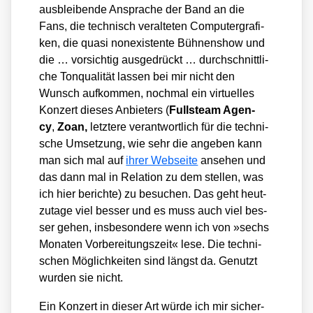
aus­blei­ben­de Anspra­che der Band an die
Fans, die tech­nisch ver­al­te­ten Com­pu­ter­gra­fi­
ken, die qua­si non­e­xis­ten­te Büh­nen­show und
die … vor­sich­tig aus­ge­drückt … durch­schnitt­li­
che Ton­qua­li­tät las­sen bei mir nicht den
Wunsch auf­kom­men, noch­mal ein vir­tu­el­les
Kon­zert die­ses Anbie­ters (
Fulls­team Agen­
cy
,
Zoan,
letz­te­re ver­ant­wort­lich für die tech­ni­
sche Umset­zung, wie sehr die ange­ben kann
man sich mal auf
ihrer Web­sei­te
anse­hen und
das dann mal in Rela­ti­on zu dem stel­len, was
ich hier berich­te) zu besu­chen. Das geht heut­
zu­ta­ge viel bes­ser und es muss auch viel bes­
ser gehen, ins­be­son­de­re wenn ich von »sechs
Mona­ten Vor­be­rei­tungs­zeit« lese. Die tech­ni­
schen Mög­lich­kei­ten sind längst da. Genutzt
wur­den sie nicht.
Ein Kon­zert in die­ser Art wür­de ich mir sicher­