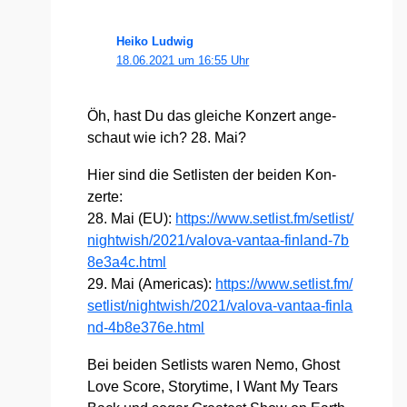
Heiko Ludwig
18.06.2021 um 16:55 Uhr
Öh, hast Du das glei­che Kon­zert ange­
schaut wie ich? 28. Mai?
Hier sind die Set­lis­ten der bei­den Kon­
zer­te:
28. Mai (EU):
https://​www​.set​list​.fm/​s​e​t​l​i​s​t​/​
n​i​g​h​t​w​i​s​h​/​2​0​2​1​/​v​a​l​o​v​a​-​v​a​n​t​a​a​-​f​i​n​l​a​n​d​-​7​b​
8​e​3​a​4​c​.​h​tml
29. Mai (Ame­ri­cas):
https://​www​.set​list​.fm/​
s​e​t​l​i​s​t​/​n​i​g​h​t​w​i​s​h​/​2​0​2​1​/​v​a​l​o​v​a​-​v​a​n​t​a​a​-​f​i​n​l​a​
n​d​-​4​b​8​e​3​7​6​e​.​h​tml
Bei bei­den Set­lists waren Nemo, Ghost
Love Score, Sto­ry­ti­me, I Want My Tears