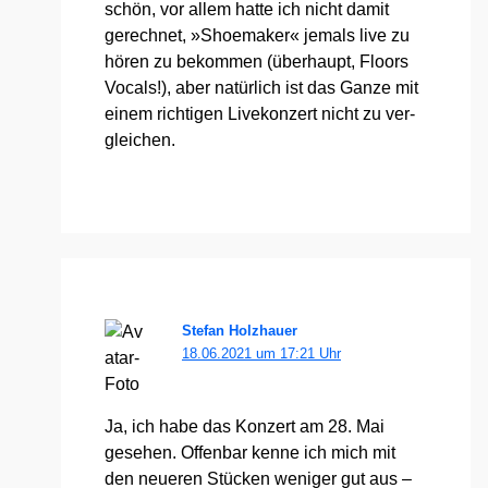
schön, vor allem hat­te ich nicht damit
gerech­net, »Shoe­ma­ker« jemals live zu
hören zu bekom­men (über­haupt, Flo­ors
Vocals!), aber natür­lich ist das Gan­ze mit
einem rich­ti­gen Live­kon­zert nicht zu ver­
glei­chen.
Stefan Holzhauer
18.06.2021 um 17:21 Uhr
Ja, ich habe das Kon­zert am 28. Mai
gese­hen. Offen­bar ken­ne ich mich mit
den neue­ren Stü­cken weni­ger gut aus –