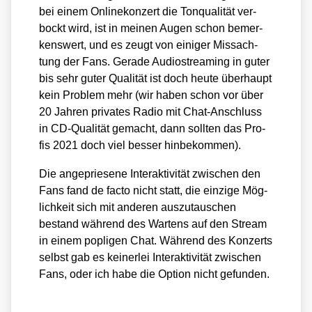
bei einem Online­kon­zert die Ton­qua­li­tät ver­
bockt wird, ist in mei­nen Augen schon bemer­
kens­wert, und es zeugt von eini­ger Miss­ach­
tung der Fans. Gera­de Audio­strea­ming in guter
bis sehr guter Qua­li­tät ist doch heu­te über­haupt
kein Pro­blem mehr (wir haben schon vor über
20 Jah­ren pri­va­tes Radio mit Chat-Anschluss
in CD-Qua­li­tät gemacht, dann soll­ten das Pro­
fis 2021 doch viel bes­ser hin­be­kom­men).
Die ange­prie­se­ne Inter­ak­ti­vi­tät zwi­schen den
Fans fand de fac­to nicht statt, die ein­zi­ge Mög­
lich­keit sich mit ande­ren aus­zu­tau­schen
bestand wäh­rend des War­tens auf den Stream
in einem pop­li­gen Chat. Wäh­rend des Kon­zerts
selbst gab es kei­ner­lei Inter­ak­ti­vi­tät zwi­schen
Fans, oder ich habe die Opti­on nicht gefun­den.