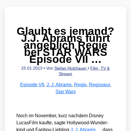
Glaubt es jemand?
J.J. Abrams führt
angeblich Regie
bei STAR WARS
Episode VII …
25.01.2013
• Von
Stefan Holzhauer
•
Film, TV &
Stream
Episode VII
,
J. J. Abrams
,
Regie
,
Regisseur
,
Star Wars
Noch im Novem­ber, kurz nach­dem Dis­ney
Lucas­Film kauf­te, sag­te Hol­ly­wood-Wun­der­
kind und Fan­boy-Lieb­ling
J. J. Abrams
, dass