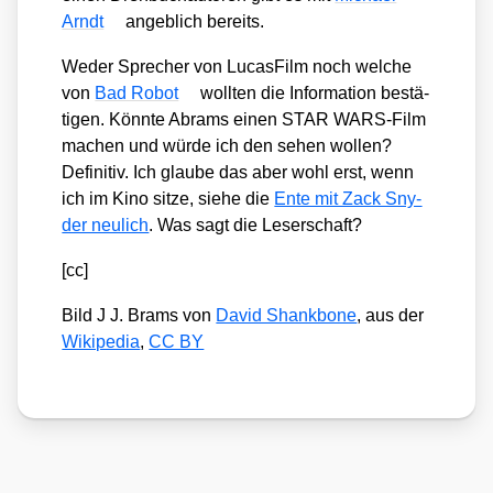
Arndt
angeb­lich bereits.
Weder Spre­cher von Lucas­Film noch wel­che
von
Bad Robot
woll­ten die Infor­ma­ti­on bestä­
ti­gen. Könn­te Abrams einen STAR WARS-Film
machen und wür­de ich den sehen wol­len?
Defi­ni­tiv. Ich glau­be das aber wohl erst, wenn
ich im Kino sit­ze, sie­he die
Ente mit Zack Sny­
der neu­lich
. Was sagt die Leser­schaft?
[cc]
Bild J J. Brams von
David Shank­bone
, aus der
Wiki­pe­dia
,
CC BY