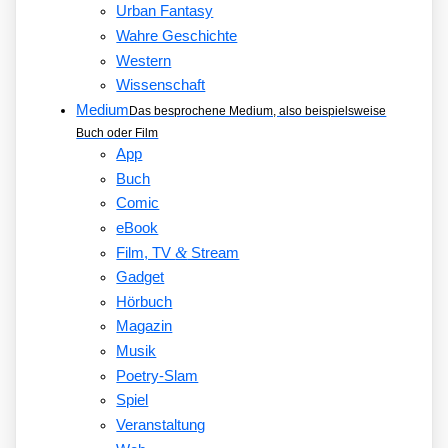
Urban Fantasy
Wahre Geschichte
Western
Wissenschaft
Medium
Das besprochene Medium, also beispielsweise
Buch oder Film
App
Buch
Comic
eBook
&
Film, TV
Stream
Gadget
Hörbuch
Magazin
Musik
Poetry-Slam
Spiel
Veranstaltung