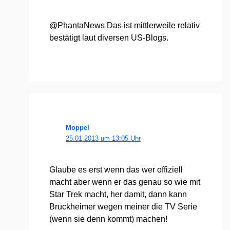
@PhantaNews Das ist mitt­ler­wei­le rela­tiv
bestä­tigt laut diver­sen US-Blogs.
Moppel
25.01.2013 um 13:05 Uhr
Glau­be es erst wenn das wer offi­zi­ell
macht aber wenn er das genau so wie mit
Star Trek macht, her damit, dann kann
Bruck­hei­mer wegen mei­ner die TV Serie
(wenn sie denn kommt) machen!