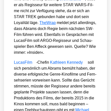
er als Regis­seur für wei­te­re STAR WARS-Fil­
me nicht zur Ver­fü­gung ste­he, da er sich an
STAR TREK gebun­den habe und dort sein
Loya­li­tät läge.
The­Wrap
mel­det jetzt aller­dings,
dass Abrams doch Regie beim nächs­ten SW-
Film füh­ren wird. Eben­falls in Gesprä­chen mit
Lucas­Film soll ARGO-Regis­seur und Schau­
spie­ler Ben Affleck gewe­sen sein. Quel­le? Wie
immer: »Insi­der«.
Lucas­Film
-Che­fin
Kath­le­en Ken­ne­dy
soll
sich per­sön­lich um Abrams bemüht haben, der
diver­se erfolg­rei­che Gen­re-Kino­fil­me und Fern­
seh­se­ri­en vor­wei­sen kann. Soll­te das Gerücht
stim­men, müss­te der Regis­seur ande­re bereits
geplan­te Pro­jek­te sau­sen las­sen, denn die
Pro­duk­ti­ons des Films, der bereits 2015 in die
Kinos kom­men soll, muss bald begin­nen –
einen Dreh­buch­au­to­ren gibt es mit
Micha­el