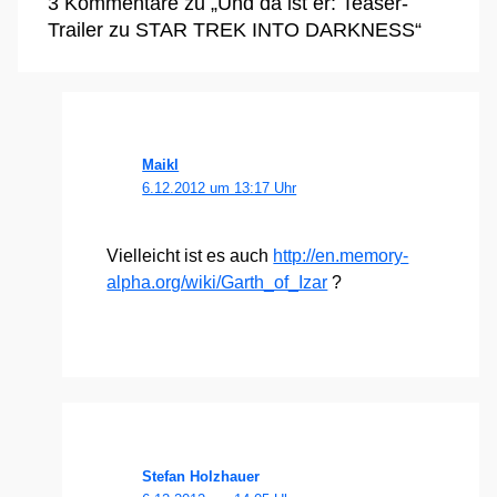
3 Kommentare zu „Und da ist er: Teaser-
Trailer zu STAR TREK INTO DARKNESS“
Maikl
6.12.2012 um 13:17 Uhr
Viel­leicht ist es auch
http://​en​.memo​ry​-
alpha​.org/​w​i​k​i​/​G​a​r​t​h​_​o​f​_​I​zar
?
Stefan Holzhauer