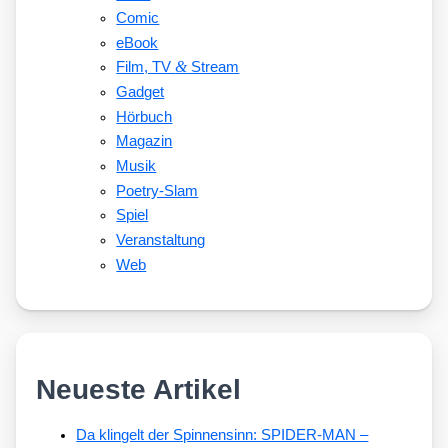
Comic
eBook
&
Film, TV
Stream
Gadget
Hörbuch
Magazin
Musik
Poetry-Slam
Spiel
Veranstaltung
Web
Neueste Artikel
Da klingelt der Spinnensinn: SPIDER-MAN –