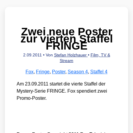
Zwei neue Poster
zur vierten Staffel
FRINGE
2.09.2011
• Von
Stefan Holzhauer
•
Film, TV &
Stream
Fox
,
Fringe
,
Poster
,
Season 4
,
Staffel 4
Am 23.09.2011 star­tet die vier­te Staf­fel der
Mys­tery-Serie FRINGE. Fox spen­diert zwei
Pro­mo-Pos­ter.