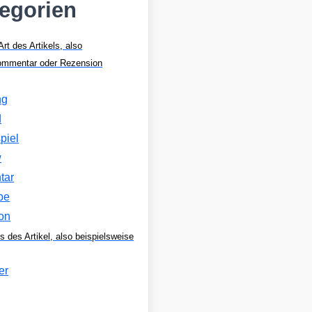
tegorien
Art des Artikels, also
Kommentar oder Rezension
ng
d
piel
w
tar
be
on
s des Artikel, also beispielsweise
er