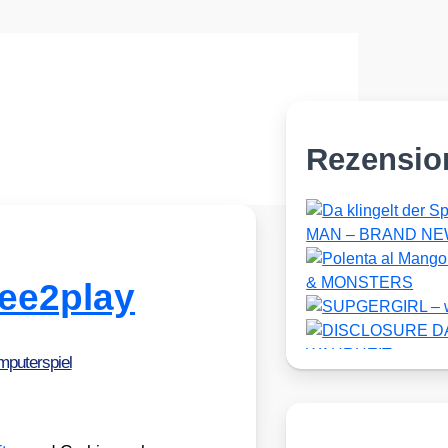
Rezensio
ee2play
puterspiel