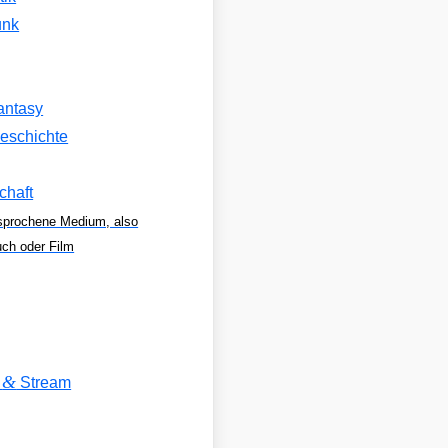
unk
antasy
eschichte
chaft
sprochene Medium, also
uch oder Film
&
V
Stream