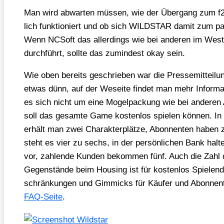
Man wird abwar­ten müs­sen, wie der Über­gang zum f2p
lich funk­tio­niert und ob sich WILDSTAR damit zum pay2
Wenn NCSoft das aller­dings wie bei ande­ren im Wes­ten v
durch­führt, soll­te das zumin­dest okay sein.
Wie oben bereits geschrie­ben war die Pres­se­mit­tei­lu
etwas dünn, auf der Wesei­te fin­det man mehr Infor­ma­t
es sich nicht um eine Mogel­pa­ckung wie bei ande­ren 
soll das gesam­te Game kos­ten­los spie­len kön­nen. In d
erhält man zwei Cha­rak­t­er­plät­ze, Abon­nen­ten haben 
steht es vier zu sechs, in der per­sön­li­chen Bank hal­t
vor, zah­len­de Kun­den bekom­men fünf. Auch die Zahl d
Gegen­stän­de beim Housing ist für kos­ten­los Spie­len­d
schrän­kun­gen und Gim­micks für Käu­fer und Abon­nen­t
FAQ-Sei­te
.