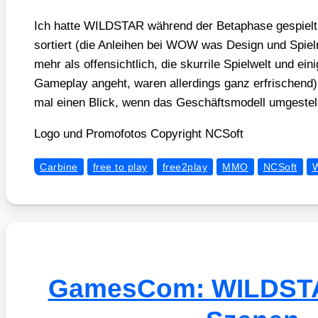
Ich hat­te WILDSTAR wäh­rend der Beta­pha­se gespielt
sor­tiert (die Anlei­hen bei WOW was Design und Spiel­
mehr als offen­sicht­lich, die skur­ri­le Spiel­welt und ei
Game­play angeht, waren aller­dings ganz erfri­schend). 
mal einen Blick, wenn das Geschäfts­mo­dell umge­stell
Logo und Pro­mo­fo­tos Copy­right NCSoft
Carbine
free to play
free2play
MMO
NCSoft
GamesCom: WILDSTA