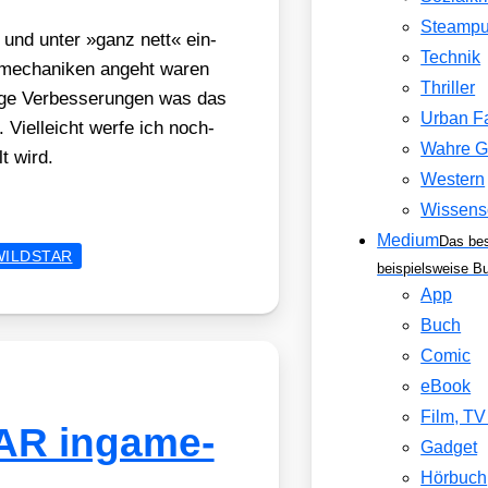
Steamp
 und unter »ganz nett« ein­
Technik
me­cha­ni­ken angeht waren
Thriller
ni­ge Ver­bes­se­run­gen was das
Urban F
Viel­leicht wer­fe ich noch­
Wahre G
t wird.
Western
Wissens
Medium
Das be
WILDSTAR
beispielsweise B
App
Buch
Comic
eBook
Film, T
R ingame-
Gadget
Hörbuch