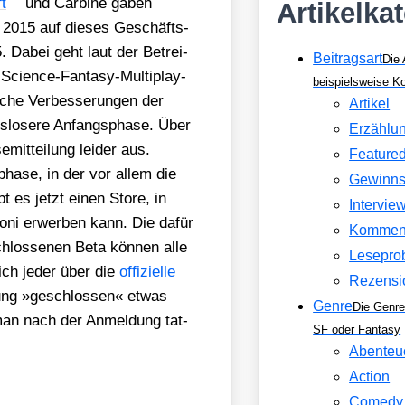
t
und Car­bi­ne gaben
Artikelka
 2015 auf die­ses Geschäfts­
. Dabei geht laut der Betrei­
Beitragsart
Die 
ci­ence-Fan­ta­sy-Mul­ti­play­
beispielsweise 
he Ver­bes­se­run­gen der
Artikel
s­lo­se­re Anfangs­pha­se. Über
Erzählu
mit­tei­lung lei­der aus.
Feature
ha­se, in der vor allem die
Gewinns
bt es jetzt einen Store, in
Intervie
oni erwer­ben kann. Die dafür
Kommen
schlos­se­nen Beta kön­nen alle
Lesepro
 sich jeder über die
offi­zi­el­le
Rezensi
ung »geschlos­sen« etwas
Genre
Die Genre
 man nach der Anmel­dung tat­
SF oder Fantasy
Abenteu
Action
Comedy