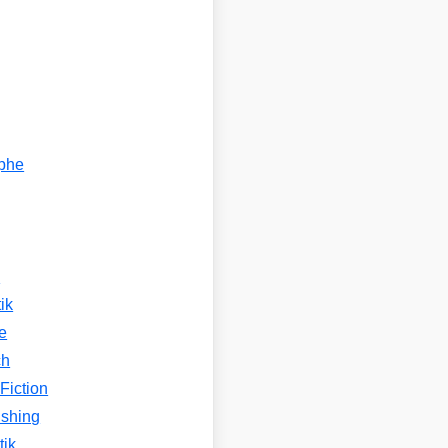
ophe
n
ik
e
ch
Fiction
ishing
tik