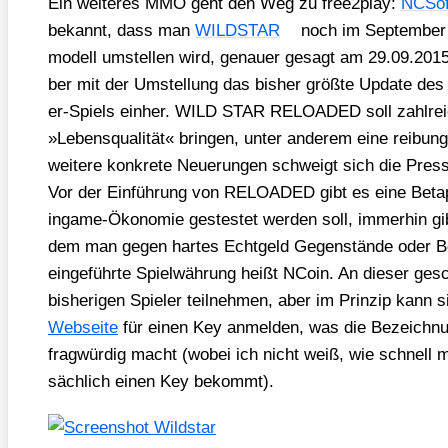
Ein wei­te­res MMO geht den Weg zu free2play:
NCSof
bekannt, dass man
WILDSTAR
noch im Sep­tem­ber
mo­dell umstel­len wird, genau­er gesagt am 29.09.2015
ber mit der Umstel­lung das bis­her größ­te Update des S
er-Spiels ein­her. WILD STAR RELOADED soll zahl­rei­c
»Lebens­qua­li­tät« brin­gen, unter ande­rem eine rei­bung
wei­te­re kon­kre­te Neue­run­gen schweigt sich die Pres­se­
Vor der Ein­füh­rung von RELOADED gibt es eine Beta­p
ingame-Öko­no­mie ges­tes­tet wer­den soll, immer­hin gi
dem man gegen har­tes Echt­geld Gegen­stän­de oder B
ein­ge­führ­te Spiel­wäh­rung heißt NCo­in. An die­ser ge
bis­he­ri­gen Spie­ler teil­neh­men, aber im Prin­zip kann
Web­sei­te
für einen Key anmel­den, was die Bezeich­n
frag­wür­dig macht (wobei ich nicht weiß, wie schnell
säch­lich einen Key bekommt).