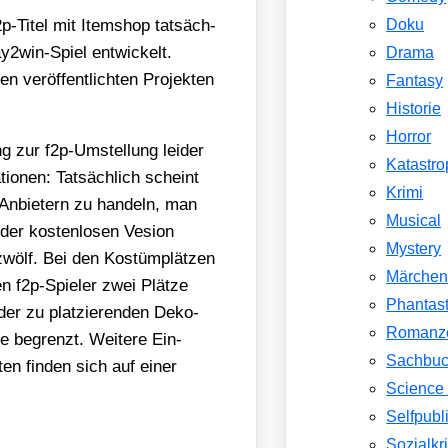
-Titel mit Item­shop tat­säch­
Doku
­win-Spiel ent­wi­ckelt.
Drama
er­öf­fent­lich­ten Pro­jek­ten
Fantasy
Historie
Horror
ng zur f2p-Umstel­lung lei­der
Katastr
io­nen: Tat­säch­lich scheint
Krimi
Anbie­tern zu han­deln, man
Musical
er kos­ten­lo­sen Vesi­on
Mystery
zwölf. Bei den Kos­tüm­plät­zen
Märche
en f2p-Spie­ler zwei Plät­ze
Phantast
er zu plat­zie­ren­den Deko-
Romanz
e begrenzt. Wei­te­re Ein­
Sachbu
en fin­den sich auf einer
Science 
Selfpubl
Sozialkri