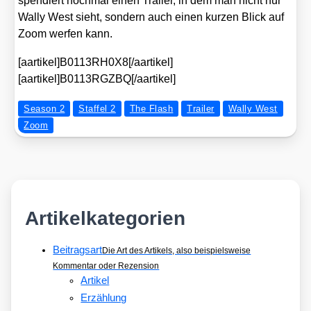
spen­diert noch­mal einen Trai­ler, in dem man nicht nur
Wal­ly West sieht, son­dern auch einen kur­zen Blick auf
Zoom wer­fen kann.
[aartikel]B0113RH0X8[/aartikel]
[aartikel]B0113RGZBQ[/aartikel]
Season 2
Staffel 2
The Flash
Trailer
Wally West
Zoom
Artikelkategorien
Beitragsart
Die Art des Artikels, also beispielsweise
Kommentar oder Rezension
Artikel
Erzählung