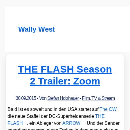
Wally West
THE FLASH Season
2 Trailer: Zoom
30.09.2015
• Von
Stefan Holzhauer
•
Film, TV & Stream
Bald ist es soweit und in den USA star­tet auf
The CW
die neue Staf­fel der DC-Super­hel­den­se­rie
THE
FLASH
, ein Able­ger von
ARROW
. Und der Sen­der