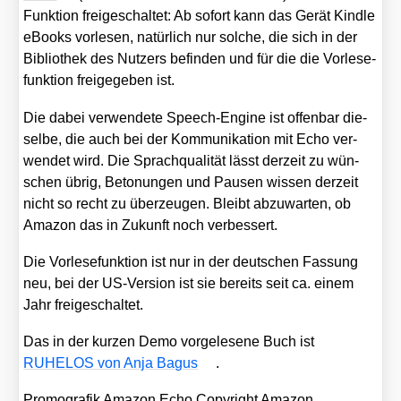
Funk­ti­on frei­ge­schal­tet: Ab sofort kann das Gerät Kind­le
eBooks vor­le­sen, natür­lich nur sol­che, die sich in der
Biblio­thek des Nut­zers befin­den und für die die Vor­le­se­
funk­ti­on frei­ge­ge­ben ist.
Die dabei ver­wen­de­te Speech-Engi­ne ist offen­bar die­
sel­be, die auch bei der Kom­mu­ni­ka­ti­on mit Echo ver­
wen­det wird. Die Sprach­qua­li­tät lässt der­zeit zu wün­
schen übrig, Beto­nun­gen und Pau­sen wis­sen der­zeit
nicht so recht zu über­zeu­gen. Bleibt abzu­war­ten, ob
Ama­zon das in Zukunft noch ver­bes­sert.
Die Vor­le­se­funk­ti­on ist nur in der deut­schen Fas­sung
neu, bei der US-Ver­si­on ist sie bereits seit ca. einem
Jahr frei­ge­schal­tet.
Das in der kur­zen Demo vor­ge­le­se­ne Buch ist
RUHELOS von Anja Bagus
.
Pro­mo­gra­fik Ama­zon Echo Copy­right Ama­zon