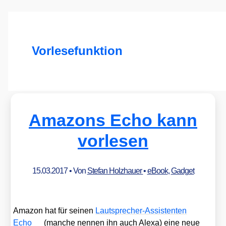
Vorlesefunktion
Amazons Echo kann
vorlesen
15.03.2017
• Von
Stefan Holzhauer
•
eBook
,
Gadget
Ama­zon hat für sei­nen
Laut­spre­cher-Assis­ten­ten
Echo
(man­che nen­nen ihn auch Ale­xa) eine neue