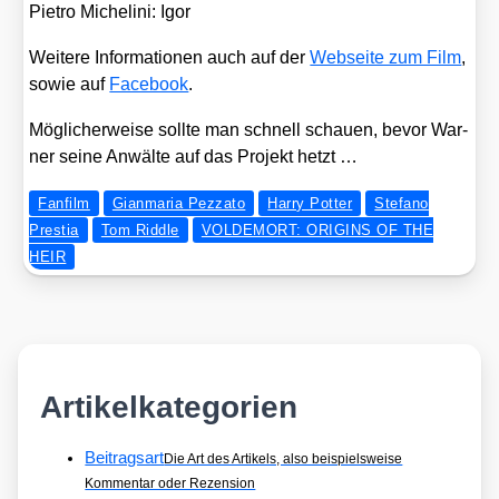
Pie­tro Miche­li­ni: Igor
Wei­te­re Infor­ma­tio­nen auch auf der
Web­sei­te zum Film
,
sowie auf
Face­book
.
Mög­li­cher­wei­se soll­te man schnell schau­en, bevor War­
ner sei­ne Anwäl­te auf das Pro­jekt hetzt …
Fanfilm
Gianmaria Pezzato
Harry Potter
Stefano
Prestia
Tom Riddle
VOLDEMORT: ORIGINS OF THE
HEIR
Artikelkategorien
Beitragsart
Die Art des Artikels, also beispielsweise
Kommentar oder Rezension