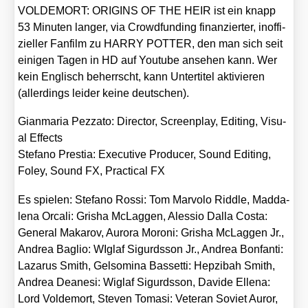
VOLDEMORT: ORIGINS OF THE HEIR ist ein knapp
53 Minu­ten lan­ger, via Crowd­fun­ding finan­zier­ter, inof­fi­
zi­el­ler Fan­film zu HARRY POTTER, den man sich seit
eini­gen Tagen in HD auf You­tube anse­hen kann. Wer
kein Eng­lisch beherrscht, kann Unter­ti­tel akti­vie­ren
(aller­dings lei­der kei­ne deut­schen).
Gian­ma­ria Pez­za­to: Direc­tor, Screen­play, Editing, Visu­
al Effects
Ste­fa­no Pres­tia: Exe­cu­ti­ve Pro­du­cer, Sound Editing,
Foley, Sound FX, Prac­ti­cal FX
Es spie­len: Ste­fa­no Ros­si: Tom Mar­vo­lo Ridd­le, Mad­da­
le­na Orca­li: Gri­sha McLag­gen, Ales­sio Dal­la Cos­ta:
Gene­ral Maka­rov, Auro­ra Moroni: Gri­sha McLag­gen Jr.,
Andrea Baglio: WIglaf Sigurds­son Jr., Andrea Bon­fan­ti:
Laza­rus Smith, Gel­so­mi­na Bas­set­ti: Hep­zi­bah Smith,
Andrea Dea­ne­si: Wiglaf Sigurds­son, Davi­de Ellena:
Lord Vol­de­mort, Ste­ven Toma­si: Vete­ran Soviet Auror,