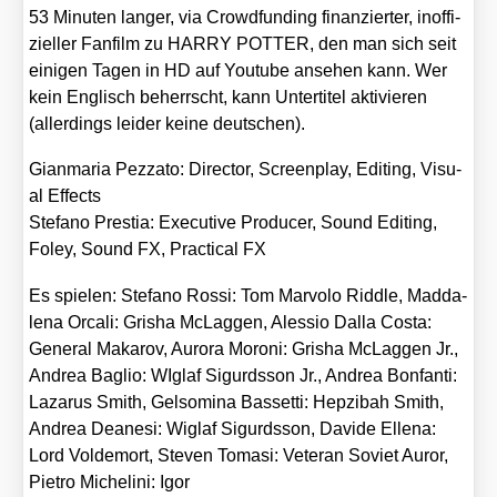
53 Minu­ten lan­ger, via Crowd­fun­ding finan­zier­ter, inof­fi­
zi­el­ler Fan­film zu HARRY POTTER, den man sich seit
eini­gen Tagen in HD auf You­tube anse­hen kann. Wer
kein Eng­lisch beherrscht, kann Unter­ti­tel akti­vie­ren
(aller­dings lei­der kei­ne deut­schen).
Gian­ma­ria Pez­za­to: Direc­tor, Screen­play, Editing, Visu­
al Effects
Ste­fa­no Pres­tia: Exe­cu­ti­ve Pro­du­cer, Sound Editing,
Foley, Sound FX, Prac­ti­cal FX
Es spie­len: Ste­fa­no Ros­si: Tom Mar­vo­lo Ridd­le, Mad­da­
le­na Orca­li: Gri­sha McLag­gen, Ales­sio Dal­la Cos­ta:
Gene­ral Maka­rov, Auro­ra Moroni: Gri­sha McLag­gen Jr.,
Andrea Baglio: WIglaf Sigurds­son Jr., Andrea Bon­fan­ti:
Laza­rus Smith, Gel­so­mi­na Bas­set­ti: Hep­zi­bah Smith,
Andrea Dea­ne­si: Wiglaf Sigurds­son, Davi­de Ellena:
Lord Vol­de­mort, Ste­ven Toma­si: Vete­ran Soviet Auror,
Pie­tro Miche­li­ni: Igor