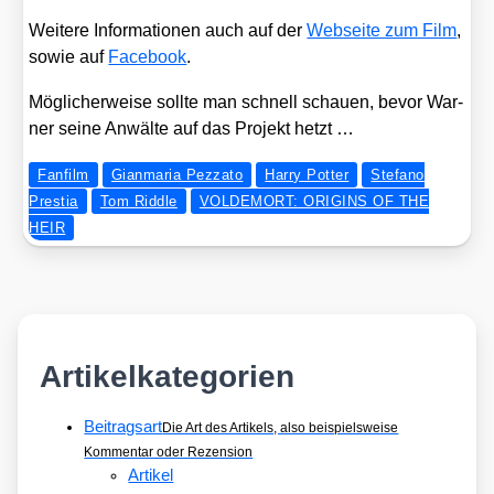
Wei­te­re Infor­ma­tio­nen auch auf der
Web­sei­te zum Film
,
sowie auf
Face­book
.
Mög­li­cher­wei­se soll­te man schnell schau­en, bevor War­
ner sei­ne Anwäl­te auf das Pro­jekt hetzt …
Fanfilm
Gianmaria Pezzato
Harry Potter
Stefano
Prestia
Tom Riddle
VOLDEMORT: ORIGINS OF THE
HEIR
Artikelkategorien
Beitragsart
Die Art des Artikels, also beispielsweise
Kommentar oder Rezension
Artikel