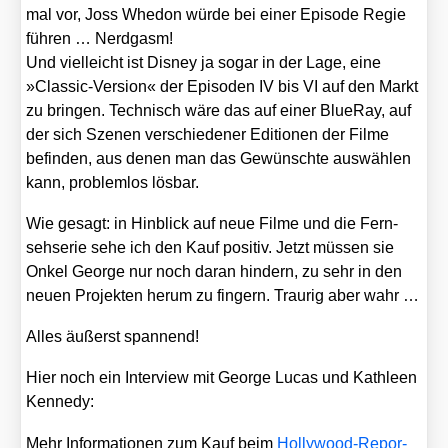
mal vor, Joss Whe­don wür­de bei einer Epi­so­de Regie
füh­ren … Nerd­gasm!
Und viel­leicht ist Dis­ney ja sogar in der Lage, eine
»Clas­sic-Ver­si­on« der Epi­so­den IV bis VI auf den Markt
zu brin­gen. Tech­nisch wäre das auf einer BlueR­ay, auf
der sich Sze­nen ver­schie­de­ner Edi­tio­nen der Fil­me
befin­den, aus denen man das Gewünsch­te aus­wäh­len
kann, pro­blem­los lös­bar.
Wie gesagt: in Hin­blick auf neue Fil­me und die Fern­
seh­se­rie sehe ich den Kauf posi­tiv. Jetzt müs­sen sie
Onkel Geor­ge nur noch dar­an hin­dern, zu sehr in den
neu­en Pro­jek­ten her­um zu fin­gern. Trau­rig aber wahr …
Alles äußerst span­nend!
Hier noch ein Inter­view mit Geor­ge Lucas und Kath­le­en
Ken­ne­dy:
Mehr Infor­ma­tio­nen zum Kauf beim
Hol­ly­wood-Repor­