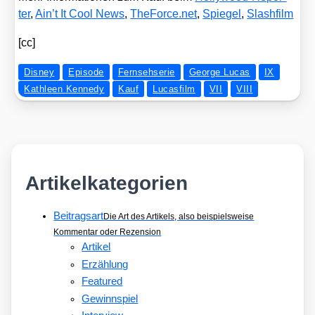
ter
,
Ain’t It Cool News
,
The​Force​.net
,
Spie­gel
,
Slash­film
[cc]
Disney
Episode
Fernsehserie
George Lucas
IX
Kathleen Kennedy
Kauf
Lucasfilm
VII
VIII
Artikelkategorien
Beitragsart
Die Art des Artikels, also beispielsweise
Kommentar oder Rezension
Artikel
Erzählung
Featured
Gewinnspiel