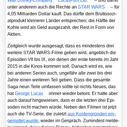
Walt Dis­ney-Com­pa­ny
Lucas­Film Ltd.
– und damit
unter ande­rem auch die Rech­te an
STAR WARS
– für
4,05 Mil­li­ar­den Dol­lar kauft. Das dürf­te dem Brut­to­so­zi­
al­pro­dukt klei­ne­rer Län­der ent­spre­chen; die Hälf­te der
Koh­le wird als Geld aus­ge­zahlt, der Rest in Form von
Akti­en.
Zeit­gleich wur­de aus­ge­sagt, dass es min­des­tens drei
wei­te­re STAR WARS-Fil­me geben wird, angeb­lich die
Epi­so­den VII bis IX, von denen der ers­te bereits im Jahr
2015 in die Kinos kom­men soll. Danach wird es, wie
bei ande­ren Seri­en auch, unge­fähr alle zwei bis drei
Jah­re einen wei­te­ren Teil geben. Dass die gesam­te
Saga neun Tei­le umfas­sen soll­te ist nichts Neu­es, das
hat
Geor­ge Lucas
immer wie­der betont. Er hat­te aber
auch dar­auf hin­ge­wie­sen, dass er die letz­ten drei Epi­
so­den nicht machen wür­de. Neben den Fil­men ist jetzt
auch die TV-Serie, die zuletzt
aus Kos­ten­grün­den ein­
ge­mot­tet wur­de
, wie­der im Gespräch. Zumin­dest mel­de­