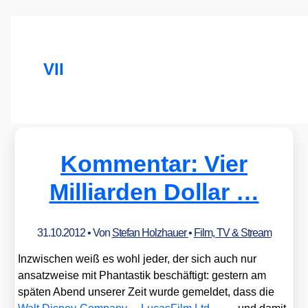
VII
Kommentar: Vier
Milliarden Dollar …
31.10.2012
• Von
Stefan Holzhauer
•
Film, TV & Stream
Inzwi­schen weiß es wohl jeder, der sich auch nur
ansatz­wei­se mit Phan­tas­tik beschäf­tigt: ges­tern am
spä­ten Abend unse­rer Zeit wur­de gemel­det, dass die