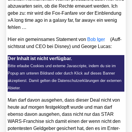
abzu­war­ten sein, ob die Rech­te erneu­ert wer­den. Ich
gebe zu: mir wird die Fox-Fan­fa­re vor der Ein­blen­dung
»A long time ago in a gala­xy far, far away« ein wenig
feh­len …
Hier ein gemein­sa­mes State­ment von
Bob Iger
(Auf­f­
sichts­rat und CEO bei Dis­ney) und Geor­ge Lucas:
Der Inhalt ist nicht verfügbar.
Bitte erlaube Cookies und externe Javascripte, indem du sie im
Popup am unteren Bildrand oder durch Klick auf dieses Banner
akzeptierst. Damit gelten die Datenschutzerklärungen der externen
Abieter.
Man darf davon aus­ge­hen, dass die­ser Deal nicht von
heu­te auf mor­gen fest­ge­klopft wur­de und man darf
eben­so davon aus­ge­hen, dass nicht nur das STAR
WARS-Fran­chise sich damit einen der wenn nicht den
poten­tes­ten Geld­ge­ber gesi­chert hat, den es im Enter­