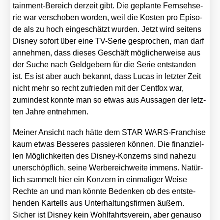
tain­ment-Bereich der­zeit gibt. Die geplan­te Fern­seh­se­
rie war ver­scho­ben wor­den, weil die Kos­ten pro Epi­so­
de als zu hoch ein­ge­schätzt wur­den. Jetzt wird sei­tens
Dis­ney sofort über eine TV-Serie gespro­chen, man darf
anneh­men, dass die­ses Geschäft mög­li­cher­wei­se aus
der Suche nach Geld­ge­bern für die Serie ent­stan­den
ist. Es ist aber auch bekannt, dass Lucas in letz­ter Zeit
nicht mehr so recht zufrie­den mit der Cent­fox war,
zumin­dest konn­te man so etwas aus Aus­sa­gen der letz­
ten Jah­re ent­neh­men.
Mei­ner Ansicht nach hät­te dem STAR WARS-Fran­chise
kaum etwas Bes­se­res pas­sie­ren kön­nen. Die finan­zi­el­
len Mög­lich­kei­ten des Dis­ney-Kon­zerns sind nahe­zu
uner­schöpf­lich, sei­ne Wer­be­reich­wei­te immens. Natür­
lich sam­melt hier ein Kon­zern in ein­ma­li­ger Wei­se
Rech­te an und man könn­te Beden­ken ob des ent­ste­
hen­den Kar­tells aus Unter­hal­tungs­fir­men äußern.
Sicher ist Dis­ney kein Wohl­fahrts­ver­ein, aber genau­so