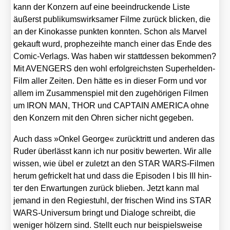
kann der Kon­zern auf eine beein­dru­cken­de Lis­te
äußerst publi­kums­wirk­sa­mer Fil­me zurück bli­cken, die
an der Kino­kas­se punk­ten konn­ten. Schon als Mar­vel
gekauft wurd, pro­phe­zeih­te manch einer das Ende des
Comic-Ver­lags. Was haben wir statt­des­sen bekom­men?
Mit AVENGERS den wohl erfolg­reichs­ten Super­hel­den-
Film aller Zei­ten. Den hät­te es in die­ser Form und vor
allem im Zusam­men­spiel mit den zuge­hö­ri­gen Fil­men
um IRON MAN, THOR und CAPTAIN AMERICA ohne
den Kon­zern mit den Ohren sicher nicht gege­ben.
Auch dass »Onkel Geor­ge« zurück­tritt und ande­ren das
Ruder über­lässt kann ich nur posi­tiv bewer­ten. Wir alle
wis­sen, wie übel er zuletzt an den STAR WARS-Fil­men
her­um gef­ri­ckelt hat und dass die Epi­so­den I bis III hin­
ter den Erwar­tun­gen zurück blie­ben. Jetzt kann mal
jemand in den Regie­stuhl, der fri­schen Wind ins STAR
WARS-Uni­ver­sum bringt und Dia­lo­ge schreibt, die
weni­ger höl­zern sind. Stellt euch nur bei­spiels­wei­se