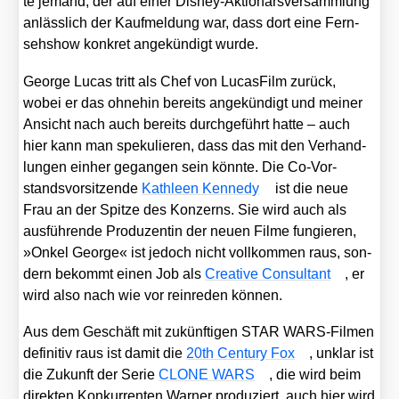
te jemand, der auf einer Dis­ney-Aktio­närs­ver­samm­lung
anläss­lich der Kauf­mel­dung war, dass dort eine Fern­
seh­show kon­kret ange­kün­digt wur­de.
Geor­ge Lucas tritt als Chef von Lucas­Film zurück,
wobei er das ohne­hin bereits ange­kün­digt und mei­ner
Ansicht nach auch bereits durch­ge­führt hat­te – auch
hier kann man spe­ku­lie­ren, dass das mit den Ver­hand­
lun­gen ein­her gegan­gen sein könn­te. Die Co-Vor­
stands­vor­sit­zen­de
Kath­le­en Ken­ne­dy
ist die neue
Frau an der Spit­ze des Kon­zerns. Sie wird auch als
aus­füh­ren­de Pro­du­zen­tin der neu­en Fil­me fun­gie­ren,
»Onkel Geor­ge« ist jedoch nicht voll­kom­men raus, son­
dern bekommt einen Job als
Crea­ti­ve Con­sul­tant
, er
wird also nach wie vor rein­re­den kön­nen.
Aus dem Geschäft mit zukünf­ti­gen STAR WARS-Fil­men
defi­ni­tiv raus ist damit die
20th Cen­tu­ry Fox
, unklar ist
die Zukunft der Serie
CLONE WARS
, die wird beim
direk­ten Kon­kur­ren­ten War­ner pro­du­ziert, auch hier wird