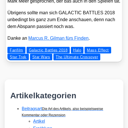
Mark Meer gespro­chen, der das auch in den Spie­len tat.
Übri­gens soll­te man sich GALACTIC BATTLES 2018
unbe­dingt bis ganz zum Ende anschau­en, denn nach
dem Abspann pas­siert noch was.
Dan­ke an
Mar­cus R. Gil­man fürs Fin­den
.
Fanfilm
Galactic Battles 2018
Halo
Mass Effect
Star Trek
Star Wars
The Ultimate Crossover
Artikelkategorien
Beitragsart
Die Art des Artikels, also beispielsweise
Kommentar oder Rezension
Artikel