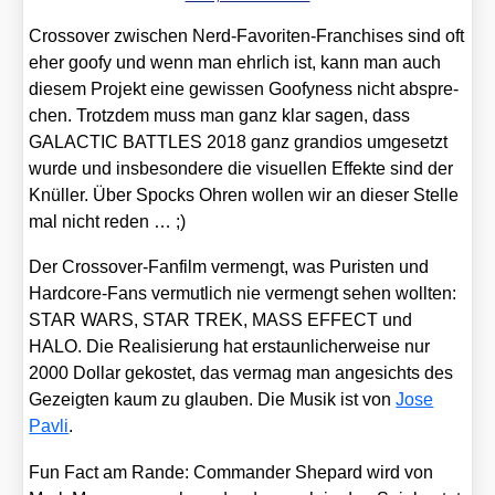
Cross­over zwi­schen Nerd-Favo­ri­ten-Fran­chi­ses sind oft
eher goofy und wenn man ehr­lich ist, kann man auch
die­sem Pro­jekt eine gewis­sen Goofy­ness nicht abspre­
chen. Trotz­dem muss man ganz klar sagen, dass
GALACTIC BATTLES 2018 ganz gran­di­os umge­setzt
wur­de und ins­be­son­de­re die visu­el­len Effek­te sind der
Knül­ler. Über Spocks Ohren wol­len wir an die­ser Stel­le
mal nicht reden … ;)
Der Cross­over-Fan­film ver­mengt, was Puris­ten und
Hard­core-Fans ver­mut­lich nie ver­mengt sehen woll­ten:
STAR WARS, STAR TREK, MASS EFFECT und
HALO. Die Rea­li­sie­rung hat erstaun­li­cher­wei­se nur
2000 Dol­lar gekos­tet, das ver­mag man ange­sichts des
Gezeig­ten kaum zu glau­ben. Die Musik ist von
Jose
Pav­li
.
Fun Fact am Ran­de: Com­man­der She­pard wird von