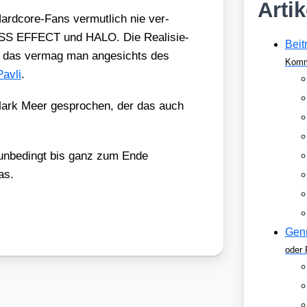
Arti
rd­core-Fans ver­mut­lich nie ver­
S EFFECT und HALO. Die Rea­li­sie­
Beit
et, das ver­mag man ange­sichts des
Komm
av­li
.
Mark Meer gespro­chen, der das auch
nbe­dingt bis ganz zum Ende
as.
Gen
oder 