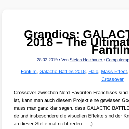
Grandios: GALAC
2018 – The Ultima
Fanfil
28.02.2019
• Von
Stefan Holzhauer
•
Computersp
Fanfilm
,
Galactic Battles 2018
,
Halo
,
Mass Effect
Crossover
Cross­over zwi­schen Nerd-Favo­ri­ten-Fran­chi­ses sin
ist, kann man auch die­sem Pro­jekt eine gewis­sen Go
muss man ganz klar sagen, dass GALACTIC BATTLES 2
de und ins­be­son­de­re die visu­el­len Effek­te sind der
an die­ser Stel­le mal nicht reden … ;)