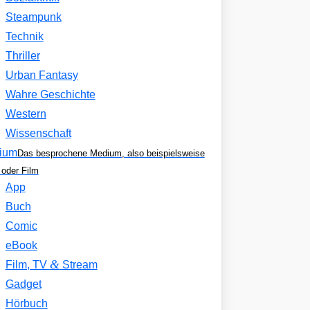
Steampunk
Technik
Thriller
Urban Fantasy
Wahre Geschichte
Western
Wissenschaft
ium
Das besprochene Medium, also beispielsweise
oder Film
App
Buch
Comic
eBook
&
Film, TV
Stream
Gadget
Hörbuch