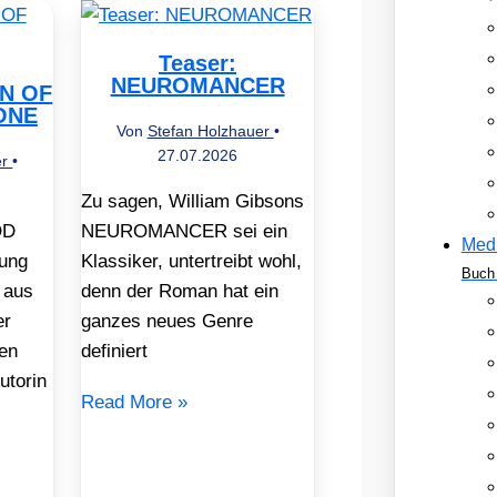
Teaser:
NEUROMANCER
EN OF
ONE
Von
Stefan Holzhauer
•
27.07.2026
er
•
Zu sagen, William Gibsons
OD
NEUROMANCER sei ein
Med
ung
Klassiker, untertreibt wohl,
Buch 
 aus
denn der Roman hat ein
er
ganzes neues Genre
en
definiert
utorin
Read More »