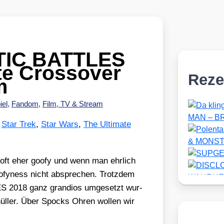
TIC BATTLES
te Crossover
Reze
m
iel
,
Fandom
,
Film, TV & Stream
,
Star Trek
,
Star Wars
,
The Ultimate
d oft eher goofy und wenn man ehr­lich
ofy­ness nicht abspre­chen. Trotz­dem
018 ganz gran­di­os umge­setzt wur­
 Knül­ler. Über Spocks Ohren wol­len wir