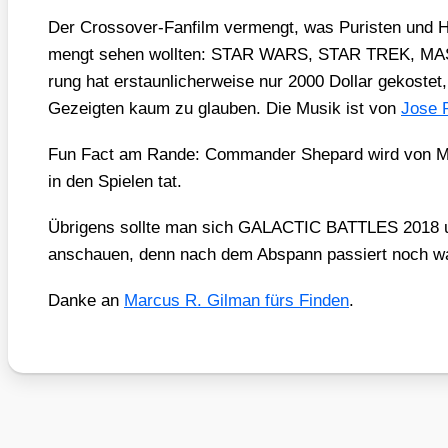
Der Cross­over-Fan­film ver­mengt, was Puris­ten und Ha
mengt sehen woll­ten: STAR WARS, STAR TREK, MAS
rung hat erstaun­li­cher­wei­se nur 2000 Dol­lar gekos­t
Gezeig­ten kaum zu glau­ben. Die Musik ist von
Jose P
Fun Fact am Ran­de: Com­man­der She­pard wird von 
in den Spie­len tat.
Übri­gens soll­te man sich GALACTIC BATTLES 2018 u
anschau­en, denn nach dem Abspann pas­siert noch w
Dan­ke an
Mar­cus R. Gil­man fürs Fin­den
.