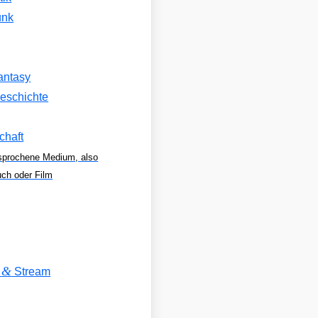
unk
antasy
eschichte
chaft
sprochene Medium, also
uch oder Film
&
V
Stream