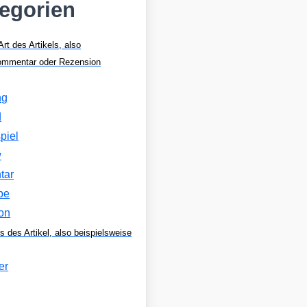
tegorien
Art des Artikels, also
Kommentar oder Rezension
ng
d
piel
w
tar
be
on
s des Artikel, also beispielsweise
er