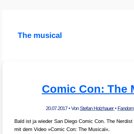
The musical
Comic Con: The 
20.07.2017
• Von
Stefan Holzhauer
•
Fandom
Bald ist ja wie­der San Die­go Comic Con. The Ner­dist f
mit dem Video »Comic Con: The Musi­cal«.