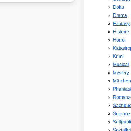
Doku
Drama
Fantasy
Historie
Horror
Katastr
Krimi
Musical
Mystery
Märche
Phantast
Romanz
Sachbu
Science 
Selfpubl
Sozialkri