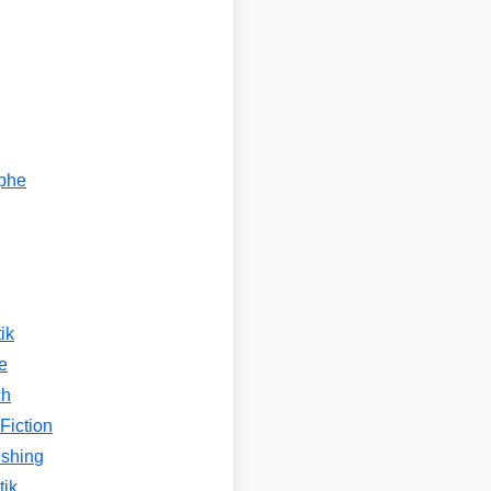
ophe
n
ik
e
ch
Fiction
ishing
tik