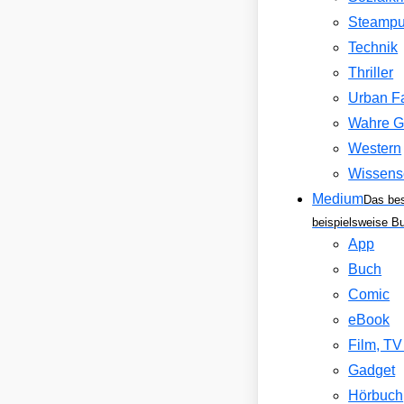
Steamp
Technik
Thriller
Urban F
Wahre G
Western
Wissens
Medium
Das be
beispielsweise B
App
Buch
Comic
eBook
Film, T
Gadget
Hörbuch