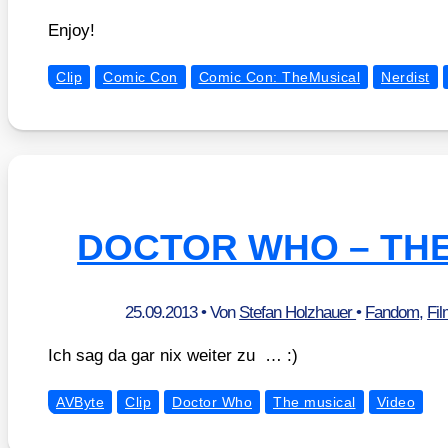
Enjoy!
Clip
Comic Con
Comic Con: TheMusical
Nerdist
DOCTOR WHO – TH
25.09.2013
• Von
Stefan Holzhauer
•
Fandom
,
Fi
Ich sag da gar nix wei­ter zu … :)
AVByte
Clip
Doctor Who
The musical
Video