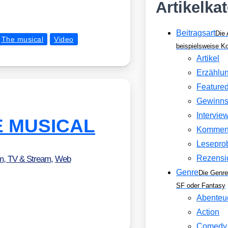
Artikelka
Beitragsart
Die 
The musical
Video
beispielsweise 
Artikel
Erzählu
Feature
Gewinns
Intervie
E MUSICAL
Kommen
Lesepro
Rezensi
lm, TV & Stream
,
Web
Genre
Die Genre
SF oder Fantasy
Abenteu
Action
Comedy