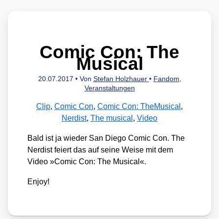
Comic Con: The
Musical
20.07.2017
• Von
Stefan Holzhauer
•
Fandom
,
Veranstaltungen
Clip
,
Comic Con
,
Comic Con: TheMusical
,
Nerdist
,
The musical
,
Video
Bald ist ja wie­der San Die­go Comic Con. The
Ner­dist fei­ert das auf sei­ne Wei­se mit dem
Video »Comic Con: The Musi­cal«.
Enjoy!