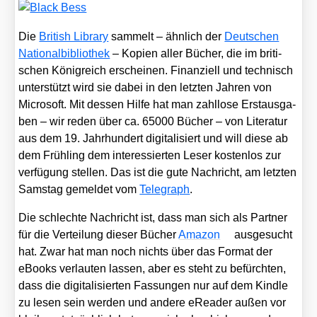
Die
Bri­tish Libra­ry
sam­melt – ähn­lich der
Deut­schen
Natio­nal­bi­blio­thek
– Kopien aller Bücher, die im bri­ti­
schen König­reich erschei­nen. Finan­zi­ell und tech­nisch
unter­stützt wird sie dabei in den letz­ten Jah­ren von
Micro­soft. Mit des­sen Hil­fe hat man zahl­lo­se Erst­aus­ga­
ben – wir reden über ca. 65000 Bücher – von Lite­ra­tur
aus dem 19. Jahr­hun­dert digi­ta­li­siert und will die­se ab
dem Früh­ling dem inter­es­sier­ten Leser kos­ten­los zur
ver­fü­gung stel­len. Das ist die gute Nach­richt, am letz­ten
Sams­tag gemel­det vom
Tele­graph
.
Die schlech­te Nach­richt ist, dass man sich als Part­ner
für die Ver­tei­lung die­ser Bücher
Ama­zon
aus­ge­sucht
hat. Zwar hat man noch nichts über das For­mat der
eBooks ver­lau­ten las­sen, aber es steht zu befürch­ten,
dass die digi­ta­li­sier­ten Fas­sun­gen nur auf dem Kind­le
zu lesen sein wer­den und ande­re eRea­der außen vor