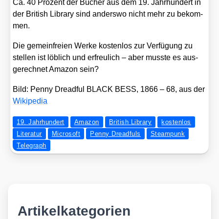
Ca. 40 Pro­zent der Bücher aus dem 19. Jahr­hun­dert in
der Bri­tish Libra­ry sind anders­wo nicht mehr zu bekom­
men.
Die gemein­frei­en Wer­ke kos­ten­los zur Ver­fü­gung zu
stel­len ist löb­lich und erfreu­lich – aber muss­te es aus­
ge­rech­net Ama­zon sein?
Bild: Pen­ny Dreadful BLACK BESS, 1866 – 68, aus der
Wiki­pe­dia
19. Jahrhundert
Amazon
British Library
kostenlos
Literatur
Microsoft
Penny Dreadfuls
Steampunk
Telegraph
Artikelkategorien