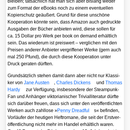
blei­ben; tat­säch­lich hat man sich aber bis­lang weder
zum For­mat der eBooks noch zu einem even­tu­el­len
Kopier­schutz geäu­ßert. Grund für die­se unschö­ne
Koope­ra­ti­on könn­te sein, dass Ama­zon auch gedruck­te
Aus­ga­ben der Bücher anbie­ten wird, die­se sol­len für
ca. 15 Dol­lar pro Werk per book on demand erhält­lich
sein. Das wie­der­um ist preis­wert – ver­gli­chen mit den
Prei­sen ande­rer Anbie­ter ver­grif­fe­ner Wer­ke (gern auch
mal 250 Pfund), die durch die­se Koope­ra­ti­on unter
Druck gera­ten dürf­ten.
Grund­sätz­lich ste­hen damit dann aber nicht nur Klas­si­
ker von
Jane Aus­ten
,
Charles Dickens
und
Tho­mas
Har­dy
zur Ver­fü­gung, ins­be­son­de­re der Steam­punk-
Fan und Anhän­ger vik­to­ria­ni­scher Tri­vi­al­li­te­ra­tur dürf­te
sich dar­über freu­en, dass sich unter den ver­öf­fent­lich­ten
Wer­ken auch zahl­lo­se »
Pen­ny Dreadful
s« befin­den,
Vor­läu­fer der heu­ti­gen Heft­ro­ma­ne, die seit der Erst­ver­
öf­fent­li­chung nicht mehr im Han­del erhält­lich waren.