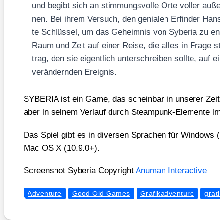
und begibt sich an stim­mungs­vol­le Orte vol­ler auße
nen. Bei ihrem Ver­such, den genia­len Erfin­der Hans 
te Schlüs­sel, um das Geheim­nis von Sybe­ria zu ent­
Raum und Zeit auf einer Rei­se, die alles in Fra­ge st
trag, den sie eigent­lich unter­schrei­ben soll­te, auf
ver­än­dern­den Ereig­nis.
SYBERIA ist ein Game, das schein­bar in unse­rer Zeit un
aber in sei­nem Ver­lauf durch Steam­punk-Ele­men­te im
Das Spiel gibt es in diver­sen Spra­chen für Win­dows (X
Mac OS X (10.9.0+).
Screen­shot Sybe­ria Copy­right
Anu­man Inter­ac­ti­ve
Adventure
Good Old Games
Grafikadventure
grati