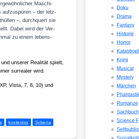
r­ge­wöhn­li­cher Maschi­
Doku
auf­zu­spü­ren – der letz­
Drama
hül­len –, durch­quert sie
Fantasy
ellt. Dabei wird der Ver­
Historie
 ein­mal zu einem lebens­
Horror
Katastrop
Krimi
d unse­rer Rea­li­tät spielt,
Musical
mer sur­rea­ler wird.
Mystery
P, Vis­ta, 7, 8, 10) und
Märchen
Phantasti
Romanze
Sachbuch
Science F
s
kostenlos
Syberia
Selfpubli
Sozialkriti