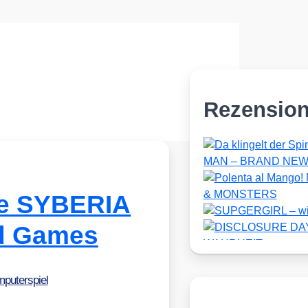
Rezensio
e SYBERIA
ld Games
puterspiel