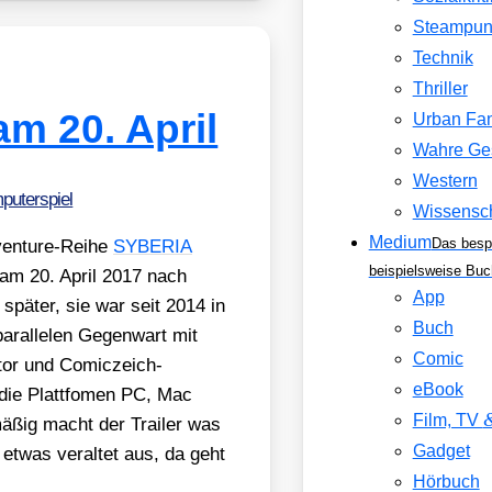
Steampun
Technik
Thriller
m 20. April
Urban Fa
Wahre Ge
Western
puterspiel
Wissensch
Medium
Das besp
en­ture-Rei­he
SYBERIA
beispielsweise Buc
n am 20. April 2017 nach
App
pä­ter, sie war seit 2014 in
Buch
par­al­le­len Gegen­wart mit
Comic
tor und Comic­zeich­
eBook
ie Platt­fo­men PC, Mac
Film, TV
ä­ßig macht der Trai­ler was
Gadget
r etwas ver­al­tet aus, da geht
Hörbuch