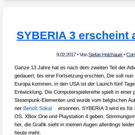
SYBERIA 3 erscheint a
9.02.2017
• Von
Stefan Holzhauer
•
Com
Gan­ze 13 Jah­re hat es nach dem zwei­ten Teil der Adv
gedau­ert, bis eine Fort­set­zung erschien. Die soll nu
Euro­pa kom­men, in den USA ist der Launch fünf Tage s
Ent­wick­lung. Die Com­pu­ter­spie­le­rei­he spielt in einer 
Steam­punk-Ele­men­ten und wur­de vom bel­gi­schen Au
ner
Benoît Sokal
erson­nen. SYBERIA 3 wird es für d
OS, XBox One und Play­sta­ti­on 4 geben. Stim­mungs­m
her, die Gra­fik sieht in mei­nen Augen aller­dings lei­de
heu­te mehr.