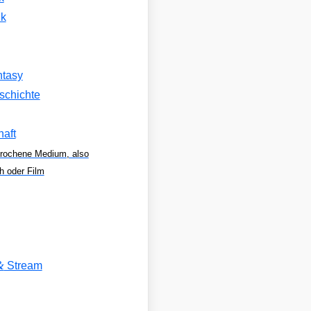
k
ntasy
schichte
aft
rochene Medium, also
h oder Film
&
Stream