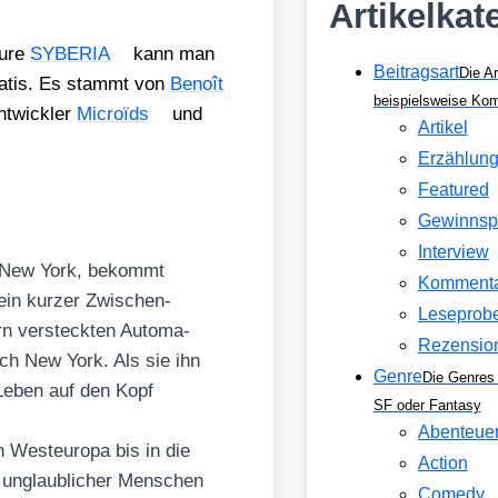
Artikelkat
ture
SYBERIA
kann man
Beitragsart
Die Ar
a­tis. Es stammt von
Benoît
beispielsweise Ko
t­wick­ler
Microïds
und
Artikel
Erzählun
Featured
Gewinnsp
Interview
aus New York, bekommt
Komment
 ein kur­zer Zwi­schen­
Leseprob
rn ver­steck­ten Auto­ma­
Rezensio
ach New York. Als sie ihn
Genre
Die Genres 
 Leben auf den Kopf
SF oder Fantasy
Abenteue
n West­eu­ro­pa bis in die
Action
l unglaub­li­cher Men­schen
Comedy