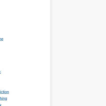
he
k
iction
shing
k