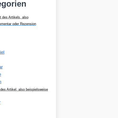
egorien
t des Artikels, also
mmentar oder Rezension
g
iel
ar
e
n
des Artikel, also beispielsweise
r