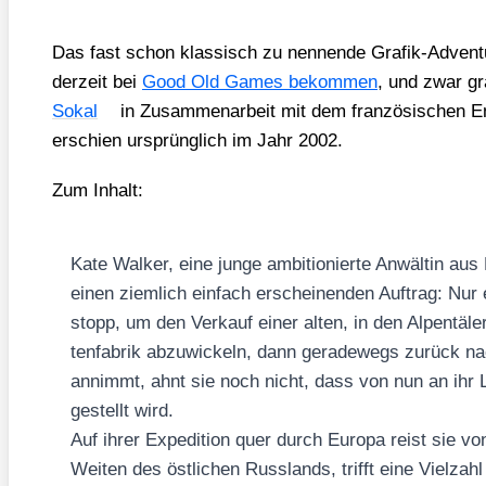
Das fast schon klas­sisch zu nen­nen­de Gra­fik-Adven­
der­zeit bei
Good Old Games bekom­men
, und zwar gr
Sokal
in Zusam­men­ar­beit mit dem fran­zö­si­schen En
erschien ursprüng­lich im Jahr 2002.
Zum Inhalt:
Kate Wal­ker, eine jun­ge ambi­tio­nier­te Anwäl­tin 
einen ziem­lich ein­fach erschei­nen­den Auf­trag: Nur
stopp, um den Ver­kauf einer alten, in den Alpen­tä­le
ten­fa­brik abzu­wi­ckeln, dann gera­de­wegs zurück n
annimmt, ahnt sie noch nicht, dass von nun an ihr
gestellt wird.
Auf ihrer Expe­di­ti­on quer durch Euro­pa reist sie vo
Wei­ten des öst­li­chen Russ­lands, trifft eine Viel­zah