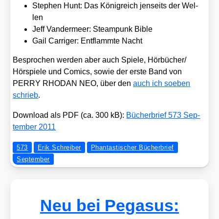
Ste­phen Hunt: Das König­reich jen­seits der Wel­
len
Jeff Van­der­meer: Steam­punk Bible
Gail Car­ri­ger: Ent­flamm­te Nacht
Bespro­chen wer­den aber auch Spie­le, Hörbücher/​
Hörspiele und Comics, sowie der ers­te Band von
PERRY RHODAN NEO, über den
auch ich soeben
schrieb
.
Down­load als PDF (ca. 300 kB):
Bücher­brief 573 Sep­
tem­ber 2011
573
Erik Schreiber
Phantastischer Bücherbrief
September
Neu bei Pegasus: