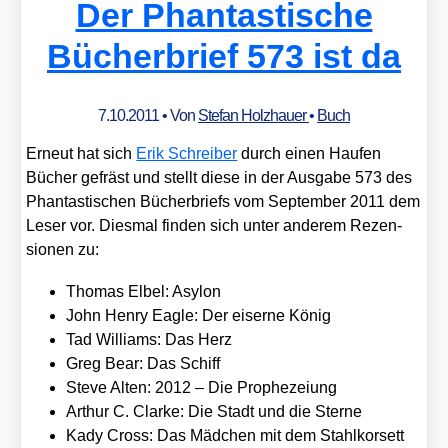
Der Phantastische
Bücherbrief 573 ist da
7.10.2011
• Von
Stefan Holzhauer
•
Buch
Erneut hat sich
Erik Schrei­ber
durch einen Hau­fen
Bücher gefräst und stellt die­se in der Aus­ga­be 573 des
Phan­tas­ti­schen Bücher­briefs vom Sep­tem­ber 2011 dem
Leser vor. Dies­mal fin­den sich unter ande­rem Rezen­
sio­nen zu:
Tho­mas Elbel: Asyl­on
John Hen­ry Eagle: Der eiser­ne König
Tad Wil­liams: Das Herz
Greg Bear: Das Schiff
Ste­ve Alten: 2012 – Die Pro­phe­zei­ung
Arthur C. Clar­ke: Die Stadt und die Ster­ne
Kady Cross: Das Mäd­chen mit dem Stahl­kor­sett