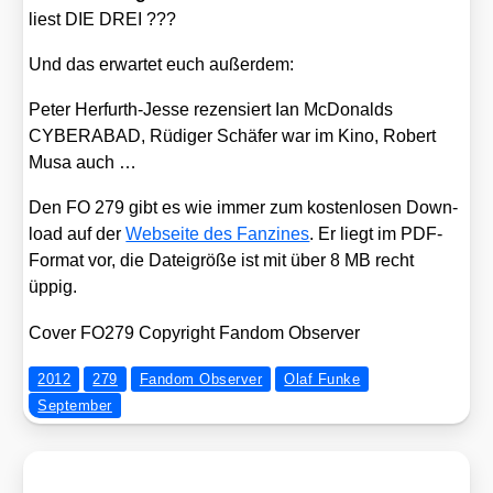
liest DIE DREI ???
Und das erwar­tet euch außer­dem:
Peter Her­furth-Jes­se rezen­siert Ian McDo­nalds
CYBERABAD, Rüdi­ger Schä­fer war im Kino, Robert
Musa auch …
Den FO 279 gibt es wie immer zum kos­ten­lo­sen Down­
load auf der
Web­sei­te des Fan­zines
. Er liegt im PDF-
For­mat vor, die Datei­grö­ße ist mit über 8 MB recht
üppig.
Cover FO279 Copy­right Fan­dom Obser­ver
2012
279
Fandom Observer
Olaf Funke
September