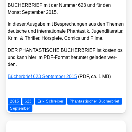
BÜCHERBRIEF mit der Num­mer 623 und für den
Monat Sep­tem­ber 2015.
In die­ser Aus­ga­be mit Bespre­chun­gen aus den The­men
deut­sche und inter­na­tio­na­le Phan­tas­tik, Jugend­li­te­ra­tur,
&
Kri­mi
Thril­ler, Hör­spie­le, Comics und Fil­me.
DER PHANTASTISCHE BÜCHERBRIEF ist kos­ten­los
und kann hier im PDF-For­mat her­un­ter gela­den wer­
den.
Bücher­brief 623 Sep­tem­ber 2015
(PDF, ca. 1 MB)
2015
623
Erik Schreiber
Phantastischer Bücherbrief
September