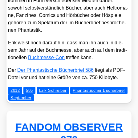
kom­men in Form ver­schie­dens­ter Medi­en daher:
sowohl selbst­ver­ständ­lich Bücher, aber auch Heft­ro­ma­
ne, Fan­zines, Comics und Hör­bü­cher oder Höspie­le
gehö­ren zum Spek­trum der im Bücher­brief bespro­che­
nen Phan­tas­tik.
Erik weist noch dar­auf hin, dass man ihn auch in die­
sem Jahr auf der Buch­mes­se, aber auch auf dem tra­di­
tio­nel­len
Buch­mes­se-Con
tref­fen kann.
Der
Der Phan­tas­ti­sche Bücher­brief 586
liegt als PDF-
Datei vor und hat eine Grö­ße von ca. 750 Kilo­byte.
2012
586
Erik Schreiber
Phantastischer Bücherbrief
September
FANDOM OBSERVER