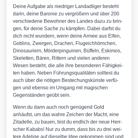
Dei­ne Auf­ga­be als nied­ri­ger Land­ad­li­ger besteht
dar­in, dei­ne Baro­nie zu ver­grö­ßern und über 200
ver­schie­de­ne Bewoh­ner des Lan­des dazu zu brin­
gen, für dei­ne Sache zu kämp­fen. Dabei darfst du
dich nicht wun­dern, wenn dei­ne Armee aus Elfen,
Goblins, Zwer­gen, Dra­chen, Flug­eich­hörn­chen,
Dino­sau­ri­ern, Mör­der­pin­gui­nen, Büf­feln, Eski­mos,
Ske­let­ten, Bären, Rit­tern und vie­len ande­ren
Wesen besteht, die alle ihre beson­de­ren Fähig­kei­
ten haben. Neben Füh­rungs­qua­li­tä­ten soll­test du
auch über die nöti­gen Bestechungs­küns­te ver­fü­
gen und eben­so im Umgang mit magi­schen
Gegen­stän­den geübt sein.
Wenn du dann auch noch genü­gend Gold
anhäufst, um das wah­re Zei­chen der Macht, eine
Zita­del­le, zu bau­en, bist du end­lich der neue Herr­
scher Kababs! Nur zu dumm, dass bis zu drei wei­
te­re Ade­li­ge auf die­sel­be Idee gekom­men sind und