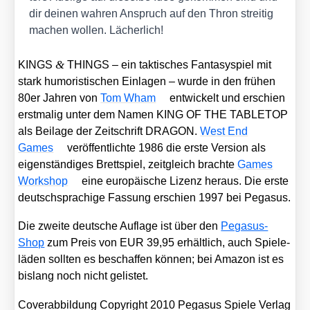
dir dei­nen wah­ren Anspruch auf den Thron strei­tig
machen wol­len. Lächer­lich!
&
KINGS
THINGS – ein tak­ti­sches Fan­ta­sy­spiel mit
stark humo­ris­ti­schen Ein­la­gen – wur­de in den frü­hen
80er Jah­ren von
Tom Wham
ent­wi­ckelt und erschien
erst­ma­lig unter dem Namen KING OF THE TABLETOP
als Bei­la­ge der Zeit­schrift DRAGON.
West End
Games
ver­öf­fent­lich­te 1986 die ers­te Ver­si­on als
eigen­stän­di­ges Brett­spiel, zeit­gleich brach­te
Games
Work­shop
eine euro­päi­sche Lizenz her­aus. Die ers­te
deutsch­spra­chi­ge Fas­sung erschien 1997 bei Pega­sus.
Die zwei­te deut­sche Auf­la­ge ist über den
Pega­sus-
Shop
zum Preis von EUR 39,95 erhält­lich, auch Spiele­
lä­den soll­ten es beschaf­fen kön­nen; bei Ama­zon ist es
bis­lang noch nicht gelis­tet.
Cover­ab­bil­dung Copy­right 2010 Pega­sus Spie­le Ver­lag