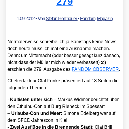
279
1.09.2012
• Von
Stefan Holzhauer
•
Fandom
,
Magazin
Nor­ma­ler­wei­se schrei­be ich ja Sams­tags kei­ne News,
doch heu­te muss ich mal eine Aus­nah­me machen.
Denn: um Mit­ter­nacht (oder bes­ser gesagt kurz danach,
nicht dass der Mül­ler mich wie­der ver­bes­sert) :o)
erschien die 279. Aus­ga­be des
FANDOM OBSERVER
.
Chef­re­dak­teur Olaf Fun­ke prä­sen­tiert auf 18 Sei­ten die
fol­gen­den The­men:
-
Kul­tis­ten unter sich
– Mar­kus Wid­mer berich­tet über
den Cthul­hu-Con auf Burg Rieneck im Spes­sart
–
Urlaubs-Con und Meer:
Simo­ne Edel­berg war auf
dem SFCD-Jah­res­con in Kiel
-
Zwei Aus­flü­ge in die Bren­nen­de Stadt:
Olaf Brill