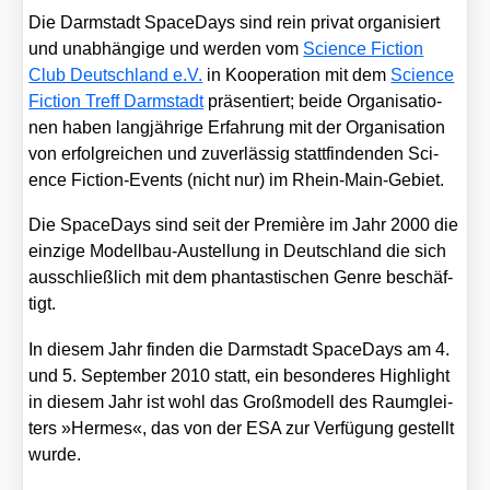
Die Darm­stadt Spa­ce­Days sind rein pri­vat orga­ni­siert
und unab­hän­gi­ge und wer­den vom
Sci­ence Fic­tion
Club Deutsch­land e.V.
in Koope­ra­ti­on mit dem
Sci­ence
Fic­tion Treff Darm­stadt
prä­sen­tiert; bei­de Orga­ni­sa­tio­
nen haben lang­jäh­ri­ge Erfah­rung mit der Orga­ni­sa­ti­on
von erfolg­rei­chen und zuver­läs­sig statt­fin­den­den Sci­
ence Fic­tion-Events (nicht nur) im Rhein-Main-Gebiet.
Die Spa­ce­Days sind seit der Pre­miè­re im Jahr 2000 die
ein­zi­ge Modell­bau-Aus­tel­lung in Deutsch­land die sich
aus­schließ­lich mit dem phan­tas­ti­schen Gen­re beschäf­
tigt.
In die­sem Jahr fin­den die Darm­stadt Spa­ce­Days am 4.
und 5. Sep­tem­ber 2010 statt, ein beson­de­res High­light
in die­sem Jahr ist wohl das Groß­mo­dell des Raum­glei­
ters »Her­mes«, das von der ESA zur Ver­fü­gung gestellt
wur­de.