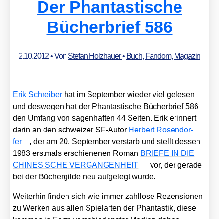
Der Phantastische
Bücherbrief 586
2.10.2012
• Von
Stefan Holzhauer
•
Buch
,
Fandom
,
Magazin
Erik Schrei­ber
hat im Sep­tem­ber wie­der viel gele­sen
und des­we­gen hat der Phan­tas­ti­sche Bücher­brief 586
den Umfang von sagen­haf­ten 44 Sei­ten. Erik erin­nert
dar­in an den schwei­zer SF-Autor
Her­bert Rosen­dor­
fer
, der am 20. Sep­tem­ber ver­starb und stellt des­sen
1983 erst­mals erschie­ne­nen Roman
BRIEFE IN DIE
CHINESISCHE VERGANGENHEIT
vor, der gera­de
bei der Bücher­gil­de neu auf­ge­legt wur­de.
Wei­ter­hin fin­den sich wie immer zahl­lo­se Rezen­sio­nen
zu Wer­ken aus allen Spiel­ar­ten der Phan­tas­tik, die­se