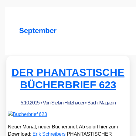
September
DER PHANTASTISCHE
BÜCHERBRIEF 623
5.10.2015
• Von
Stefan Holzhauer
•
Buch
,
Magazin
Neu­er Monat, neu­er Bücher­brief. Ab sofort hier zum
Down­load:
Erik Schrei­bers
PHANTASTISCHER