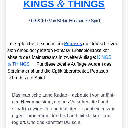
&
KINGS
THINGS
7.09.2010
• Von
Stefan Holzhauer
•
Spiel
Im Sep­tem­ber erscheint bei
Pega­sus
die deut­sche Ver­
si­on eines der größ­ten Fan­ta­sy-Brett­spiel­klas­si­ker
abseits des Main­streams in zwei­ter Auf­la­ge:
KINGS
&
THINGS
. Für die­se zwei­te Auf­la­ge wur­den das
Spiel­ma­te­ri­al und die Optik über­ar­bei­tet. Pega­sus
schreibt zum Spiel:
Das magi­sche Land Kad­ab – gebeu­telt von unfä­hi­
gen Hexen­meis­tern, die aus Ver­se­hen die Land­
schaft in ewi­ge Unru­he brach­ten – sucht einen wür­
di­gen Thron­er­ben, der das Land mit star­ker Hand
regiert. Und das könn­test DU sein.