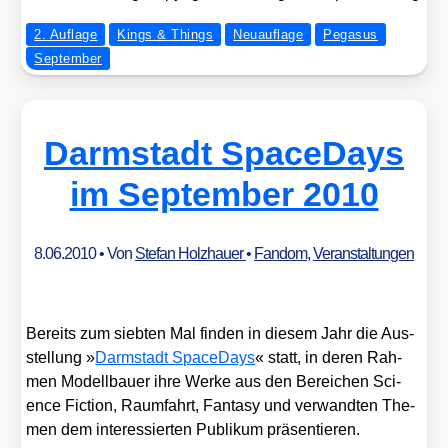
2. Auflage
Kings & Things
Neuauflage
Pegasus
September
Darmstadt SpaceDays
im September 2010
8.06.2010
• Von
Stefan Holzhauer
•
Fandom
,
Veranstaltungen
Bereits zum sieb­ten Mal fin­den in die­sem Jahr die Aus­
stel­lung »
Darm­stadt Spa­ce­Days
« statt, in deren Rah­
men Modell­bau­er ihre Wer­ke aus den Berei­chen Sci­
ence Fic­tion, Raum­fahrt, Fan­ta­sy und ver­wand­ten The­
men dem inter­es­sier­ten Publi­kum prä­sen­tie­ren.