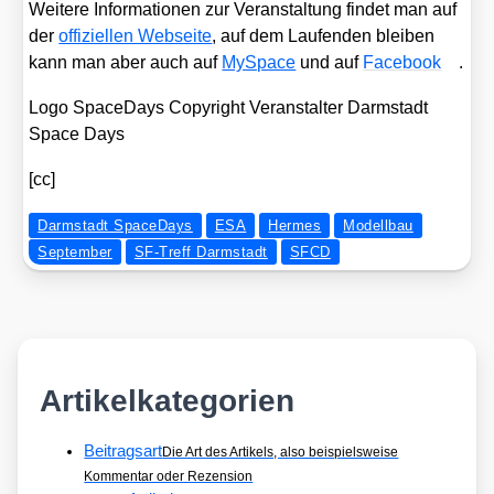
Wei­te­re Infor­ma­tio­nen zur Ver­an­stal­tung fin­det man auf
der
offi­zi­el­len Web­sei­te
, auf dem Lau­fen­den blei­ben
kann man aber auch auf
MySpace
und auf
Face­book
.
Logo Spa­ce­Days Copy­right Ver­an­stal­ter Darm­stadt
Space Days
[cc]
Darmstadt SpaceDays
ESA
Hermes
Modellbau
September
SF-Treff Darmstadt
SFCD
Artikelkategorien
Beitragsart
Die Art des Artikels, also beispielsweise
Kommentar oder Rezension