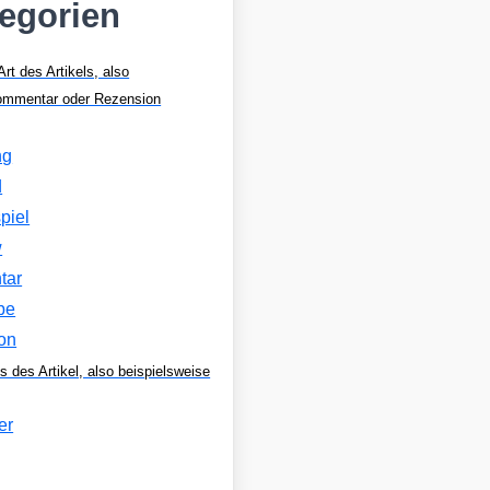
tegorien
Art des Artikels, also
Kommentar oder Rezension
ng
d
piel
w
tar
be
on
s des Artikel, also beispielsweise
er