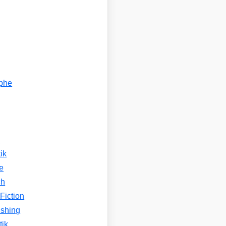
ophe
n
ik
e
ch
Fiction
ishing
tik