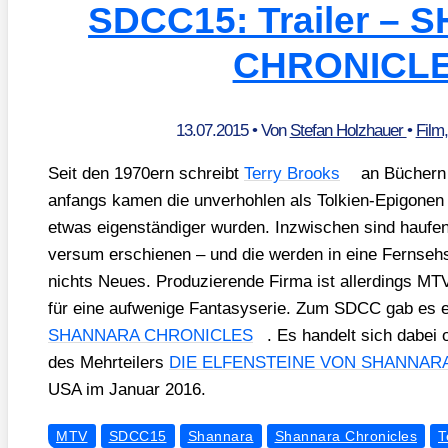
SDCC15: Trailer –
CHRONICL
13.07.2015
• Von
Stefan Holzhauer
•
Film
Seit den 1970ern schreibt
Ter­ry Brooks
an Büchern ü
anfangs kamen die unver­hoh­len als Tol­ki­en-Epi­go­nen
etwas eigen­stän­di­ger wur­den. Inzwi­schen sind hau­fe
ver­sum erschie­nen – und die wer­den in eine Fern­seh­s
nichts Neu­es. Pro­du­zie­ren­de Fir­ma ist aller­dings MT
für eine auf­we­ni­ge Fan­ta­sy­se­rie. Zum SDCC gab es ei
SHANNARA CHRONICLES
. Es han­delt sich dabei 
des Mehr­tei­lers
DIE ELFENSTEINE VON SHANNAR
USA im Janu­ar 2016.
MTV
SDCC15
Shannara
Shannara Chronicles
T