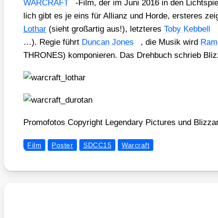
WARCRAFT
-Film, der im Juni 2016 in den Licht­spie
lich gibt es je eins für Alli­anz und Hor­de, ers­te­res ze
Lothar
(sieht groß­ar­tig aus!), letz­te­res
Toby Keb­bell
…). Regie führt
Dun­can Jones
, die Musik wird
Rami
THRONES) kom­po­nie­ren. Das Dreh­buch schrieb Bliz
Pro­mo­fo­tos Copy­right Legen­da­ry Pic­tures und Bliz­za
Film
Poster
SDCC15
Warcraft