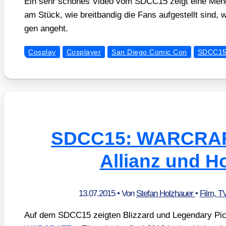
Ein sehr schö­nes Video vom SDCC15 zeigt eine Men­g
am Stück, wie breit­ban­dig die Fans auf­ge­stellt sind, 
gen angeht.
Cosplay
Cosplayer
San Diego Comic Con
SDCC1
SDCC15: WARCRAF
Allianz und H
13.07.2015
• Von
Stefan Holzhauer
•
Film, T
Auf dem SDCC15 zeig­ten Bliz­zard und Legen­da­ry Pic­t