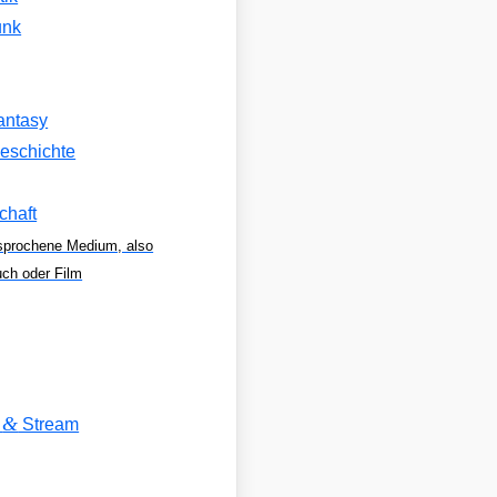
unk
antasy
eschichte
chaft
sprochene Medium, also
uch oder Film
&
V
Stream