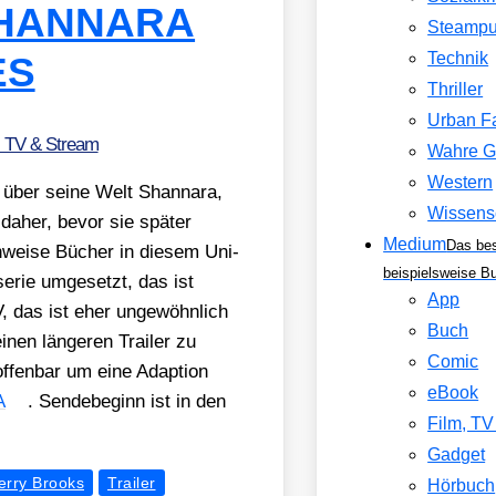
 SHANNARA
Steamp
Technik
ES
Thriller
Urban F
, TV & Stream
Wahre G
Western
ber sei­ne Welt Shan­n­a­ra,
Wissens
 daher, bevor sie spä­ter
Medium
Das be
n­wei­se Bücher in die­sem Uni­
beispielsweise B
e­rie umge­setzt, das ist
App
V, das ist eher unge­wöhn­lich
Buch
nen län­ge­ren Trai­ler zu
Comic
offen­bar um eine Adap­ti­on
eBook
A
. Sen­de­be­ginn ist in den
Film, T
Gadget
erry Brooks
Trailer
Hörbuch