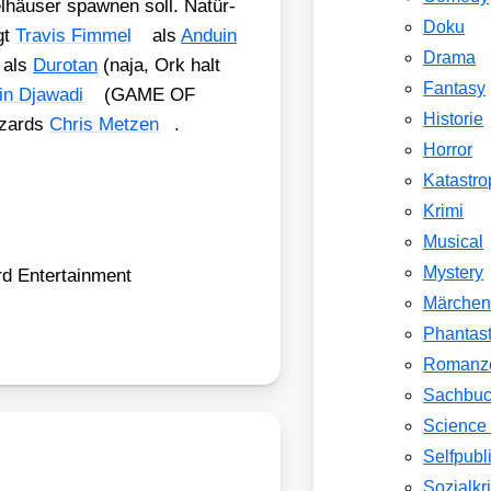
l­häu­ser spaw­nen soll. Natür­
Doku
igt
Tra­vis Fim­mel
als
Anduin
Drama
als
Duro­tan
(naja, Ork halt
Fantasy
n Dja­wa­di
(GAME OF
Historie
­zards
Chris Met­zen
.
Horror
Katastr
Krimi
Musical
Mystery
rd Enter­tain­ment
Märche
Phantast
Romanz
Sachbu
Science 
Selfpubl
Sozialkri