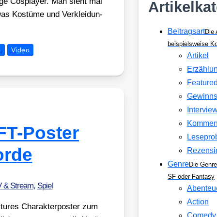
e Cos­play­er. Man sieht mal
Artikelka
was Kos­tü­me und Ver­klei­dun­
Beitragsart
Die 
beispielsweise 
5
Video
Artikel
Erzählu
Feature
Gewinns
Intervie
Kommen
T-Poster
Lesepro
orde
Rezensi
Genre
Die Genre
SF oder Fantasy
V & Stream
,
Spiel
Abenteu
Action
ures Cha­rak­t­er­pos­ter zum
Comedy