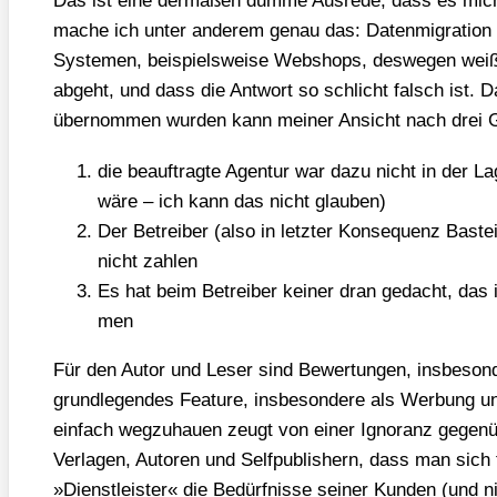
Das ist eine der­ma­ßen dum­me Aus­re­de, dass es mich
mache ich unter ande­rem genau das: Daten­mi­gra­ti­on 
Sys­te­men, bei­spiels­wei­se Web­shops, des­we­gen we
abgeht, und dass die Ant­wort so schlicht falsch ist. D
über­nom­men wur­den kann mei­ner Ansicht nach drei 
die beauf­trag­te Agen­tur war dazu nicht in der L
wäre – ich kann das nicht glau­ben)
Der Betrei­ber (also in letz­ter Kon­se­quenz Bas­te
nicht zah­len
Es hat beim Betrei­ber kei­ner dran gedacht, das in
men
Für den Autor und Leser sind Bewer­tun­gen, ins­be­son­de
grund­le­gen­des Fea­ture, ins­be­son­de­re als Wer­bung
ein­fach weg­zu­hau­en zeugt von einer Igno­ranz gegen­
Ver­la­gen, Autoren und Self­pu­blishern, dass man sic
»Dienst­leis­ter« die Bedürf­nis­se sei­ner Kun­den (und n