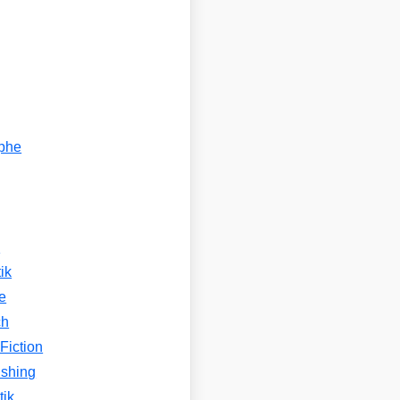
ophe
n
ik
e
ch
Fiction
ishing
tik