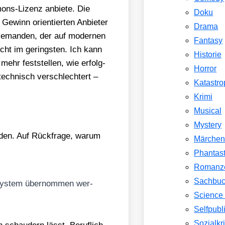
ons-Lizenz anbie­te. Die
Doku
Gewinn ori­en­tier­ten Anbie­ter
Drama
 jeman­den, der auf moder­nen
Fantasy
icht im gerings­ten. Ich kann
Historie
mehr fest­stel­len, wie erfolg­
Horror
ech­nisch ver­schlech­tert –
Katastr
Krimi
Musical
Mystery
­den. Auf Rück­fra­ge, war­um
Märche
Phantast
Romanz
Sachbu
 Sys­tem über­nom­men wer­
Science 
Selfpubl
Sozialkri