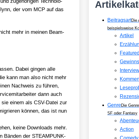
und zuge­hö­ri­gen Tech­no­lo­
Artikelka
 an Flynn, der vom MCP auf das
Beitragsart
Die 
beispielsweise 
 nicht mehr in mei­nen Beam-
Artikel
Erzählu
Feature
Gewinns
s­sen. Dabei gin­gen alle
Intervie
 die kann man also nicht mehr
Kommen
, einen Nach­weis zu füh­ren,
Lesepro
vice­mit­ar­bei­ter dann auch
Rezensi
nd sie einem als CSV-Datei zur
Genre
Die Genre
migrie­ren kön­nen, das ist nun
SF oder Fantasy
Abenteu
ehen, kei­ne Down­loads mehr.
Action
ei­den Bän­den der STEAMPUNK-
Comedy