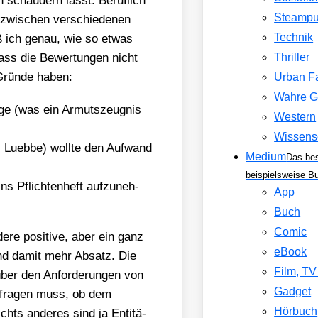
 schau­dern lässt. Beruf­lich
Steamp
zwi­schen ver­schie­de­nen
Technik
iß ich genau, wie so etwas
ass die Bewer­tun­gen nicht
Thriller
Grün­de haben:
Urban F
Wahre G
age (was ein Armuts­zeug­nis
Western
Wissens
i Lueb­be) woll­te den Auf­wand
Medium
Das be
beispielsweise B
s Pflich­ten­heft auf­zu­neh­
App
Buch
Comic
­re posi­ti­ve, aber ein ganz
eBook
 und damit mehr Absatz. Die
Film, T
über den Anfor­de­run­gen von
Gadget
h fra­gen muss, ob dem
Hörbuch
ichts ande­res sind ja Enti­tä­