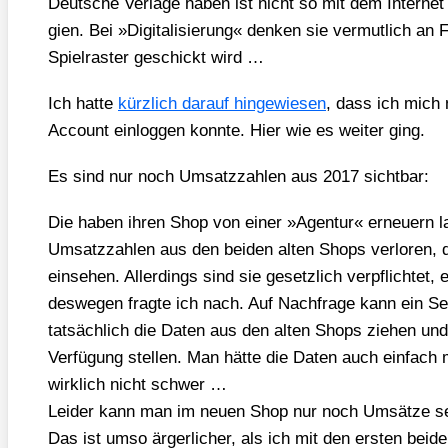
Deut­sche Ver­la­ge haben ist nicht so mit dem Inter­net 
gien. Bei »Digi­ta­li­sie­rung« den­ken sie ver­mut­lich
Spiel­ras­ter geschickt wird …
Ich hat­te
kürz­lich dar­auf hin­ge­wie­sen
, dass ich mich
Account ein­log­gen konn­te. Hier wie es wei­ter ging.
Es sind nur noch Umsatz­zah­len aus 2017 sicht­bar:
Die haben ihren Shop von einer »Agen­tur« erneu­ern la
Umsatz­zah­len aus den bei­den alten Shops ver­lo­ren,
ein­se­hen. Aller­dings sind sie gesetz­lich ver­pflich­tet
des­we­gen frag­te ich nach. Auf Nach­fra­ge kann ein Ser­
tat­säch­lich die Daten aus den alten Shops zie­hen u
Ver­fü­gung stel­len. Man hät­te die Daten auch ein­fach 
wirk­lich nicht schwer …
Lei­der kann man im neu­en Shop nur noch Umsät­ze s
Das ist umso ärger­li­cher, als ich mit den ers­ten b