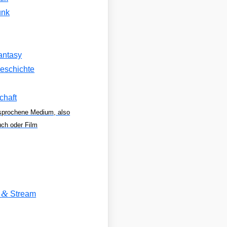
unk
antasy
eschichte
chaft
sprochene Medium, also
uch oder Film
&
V
Stream