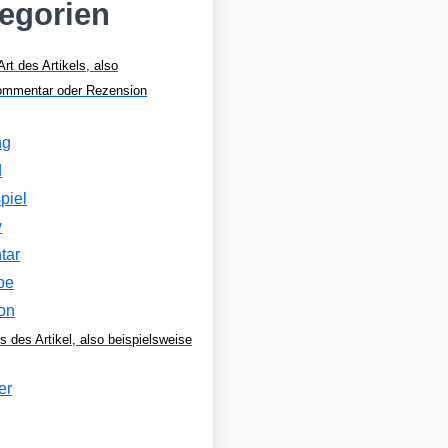
tegorien
Art des Artikels, also
Kommentar oder Rezension
ng
d
piel
w
tar
be
on
s des Artikel, also beispielsweise
er