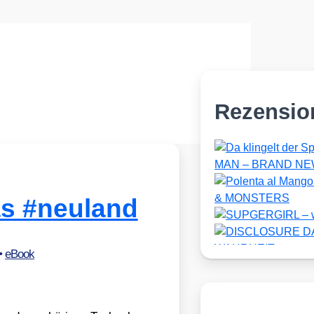
Rezensio
s #neuland
•
eBook