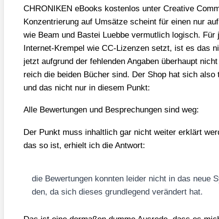
CHRONIKEN eBooks kos­ten­los unter Crea­ti­ve Com­m
Kon­zen­trie­rung auf Umsät­ze scheint für einen nur auf 
wie Beam und Bas­tei Lueb­be ver­mut­lich logisch. Für
Inter­net-Krem­pel wie CC-Lizen­zen setzt, ist es das n
jetzt auf­grund der feh­len­den Anga­ben über­haupt nicht 
reich die bei­den Bücher sind. Der Shop hat sich also t
und das nicht nur in die­sem Punkt:
Alle Bewer­tun­gen und Bespre­chun­gen sind weg:
Der Punkt muss inhalt­lich gar nicht wei­ter erklärt wer
das so ist, erhielt ich die Ant­wort:
die Bewer­tun­gen konn­ten lei­der nicht in das neue
den, da sich die­ses grund­le­gend ver­än­dert hat.