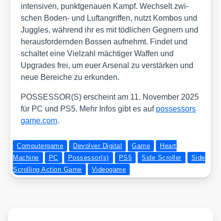
inten­si­ven, punkt­ge­nau­en Kampf. Wech­selt zwi­
schen Boden- und Luft­an­grif­fen, nutzt Kom­bos und
Jug­gles, wäh­rend ihr es mit töd­li­chen Geg­nern und
her­aus­for­dern­den Bos­sen auf­nehmt. Fin­det und
schal­tet eine Viel­zahl mäch­ti­ger Waf­fen und
Upgrades frei, um euer Arse­nal zu ver­stär­ken und
neue Berei­che zu erkun­den.
POSSESSOR(S) erscheint am 11. Novem­ber 2025
für PC und PS5. Mehr Infos gibt es auf
pos​ses​sors​
ga​me​.com
.
Computergame
Devolver Digital
Game
Heart
Machine
PC
Possessor(s)
PS5
Side Scroller
Side
Scrolling Action Game
Videogame