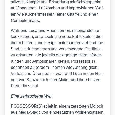
stil­vol­le Kämp­fe und Erkun­dung mit Schwer­punkt
auf Jon­glie­ren, Luft­kom­bos und impro­vi­sier­ten Waf­
fen wie Küchen­mes­sern, einer Gitar­re und einer
Com­pu­ter­maus.
Wäh­rend Luca und Rhem ler­nen, mit­ein­an­der zu
koexis­tie­ren, ent­wi­ckeln sie neue Fähig­kei­ten, die
ihnen hel­fen, eine rie­si­ge, mit­ein­an­der ver­bun­de­ne
Stadt zu durch­que­ren und ver­schie­de­ne Stadt­tei­le
zu erkun­den, die jeweils ein­zig­ar­ti­ge Her­aus­for­de­
run­gen und Atmo­sphä­ren bie­ten. Possessor(s)
behan­delt außer­dem The­men wie Abhän­gig­keit,
Ver­lust und Über­le­ben – wäh­rend Luca in den Rui­
nen von San­zu nach ihrer Mut­ter und ihrer bes­ten
Freun­din sucht.
Eine zer­bro­che­ne Welt
POSSESSOR(S) spielt in einem zer­stör­ten Moloch
aus Mega-Stadt, von ein­ge­stürz­ten Wol­ken­krat­zern