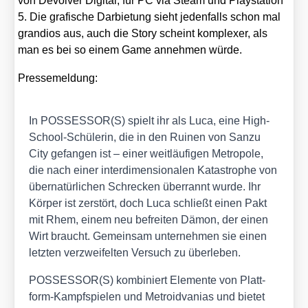
von Devol­ver Digi­tal, für PC via Steam und Play­sta­ti­on
5. Die gra­fi­sche Dar­bie­tung sieht jeden­falls schon mal
gran­di­os aus, auch die Sto­ry scheint kom­ple­xer, als
man es bei so einem Game anneh­men wür­de.
Pres­se­mel­dung:
In POSSESSOR(S) spielt ihr als Luca, eine High-
School-Schü­le­rin, die in den Rui­nen von San­zu
City gefan­gen ist – einer weit­läu­fi­gen Metro­po­le,
die nach einer inter­di­men­sio­na­len Kata­stro­phe von
über­na­tür­li­chen Schre­cken über­rannt wur­de. Ihr
Kör­per ist zer­stört, doch Luca schließt einen Pakt
mit Rhem, einem neu befrei­ten Dämon, der einen
Wirt braucht. Gemein­sam unter­neh­men sie einen
letz­ten ver­zwei­fel­ten Ver­such zu über­le­ben.
POSSESSOR(S) kom­bi­niert Ele­men­te von Platt­
form-Kampf­spie­len und Metro­id­va­ni­as und bie­tet