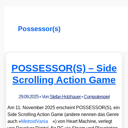
Possessor(s)
POSSESSOR(S) – Side
Scrolling Action Game
29.09.2025
• Von
Stefan Holzhauer
•
Computerspiel
Am 11. Novem­ber 2025 erscheint POSSESSOR(S), ein
Side Scrol­ling Action Game (ande­re nen­nen das Gen­re
auch »
Metro­id­Va­nia
«) von Heart Machi­ne, ver­legt