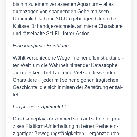
bis hin zu einem ver­las­se­nen Aqua­ri­um – alles
durch­zo­gen von span­nen­den Geheim­nis­sen.
Unheim­lich schö­ne 3D-Umge­bun­gen bil­den die
Kulis­se für hand­ge­zeich­ne­te, ani­mier­te Cha­rak­te­re
und rät­sel­haf­te Sci-Fi-Hor­ror-Action.
Eine kom­ple­xe Erzäh­lung
Wählt ver­schie­de­ne Wege in einer offen struk­tu­rier­
ten Welt, um die Wahr­heit hin­ter der Kata­stro­phe
auf­zu­de­cken. Trefft auf eine Viel­zahl fes­seln­der
Cha­rak­te­re – jeder mit sei­ner eige­nen tra­gi­schen
Geschich­te, die sich inmit­ten der Zer­stö­rung ent­fal­
tet.
Ein prä­zi­ses Spiel­ge­fühl
Das Game­play kon­zen­triert sich auf schnel­le, prä­
zi­ses Platt­form-Unter­hal­tung mit einer Rei­he ein­
zig­ar­ti­ger Bewe­gungs­fä­hig­kei­ten – ergänzt durch