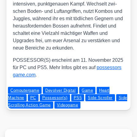
inten­si­ven, punkt­ge­nau­en Kampf. Wech­selt zwi­
schen Boden- und Luft­an­grif­fen, nutzt Kom­bos und
Jug­gles, wäh­rend ihr es mit töd­li­chen Geg­nern und
her­aus­for­dern­den Bos­sen auf­nehmt. Fin­det und
schal­tet eine Viel­zahl mäch­ti­ger Waf­fen und
Upgrades frei, um euer Arse­nal zu ver­stär­ken und
neue Berei­che zu erkun­den.
POSSESSOR(S) erscheint am 11. Novem­ber 2025
für PC und PS5. Mehr Infos gibt es auf
pos​ses​sors​
ga​me​.com
.
Computergame
Devolver Digital
Game
Heart
Machine
PC
Possessor(s)
PS5
Side Scroller
Side
Scrolling Action Game
Videogame