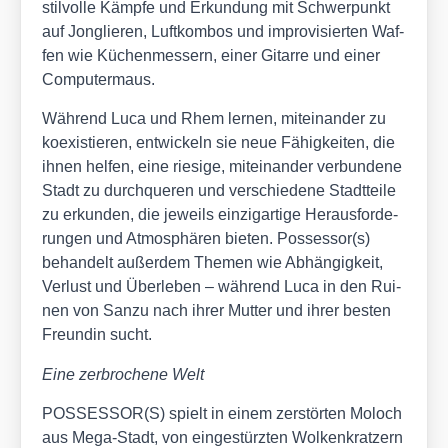
stil­vol­le Kämp­fe und Erkun­dung mit Schwer­punkt
auf Jon­glie­ren, Luft­kom­bos und impro­vi­sier­ten Waf­
fen wie Küchen­mes­sern, einer Gitar­re und einer
Com­pu­ter­maus.
Wäh­rend Luca und Rhem ler­nen, mit­ein­an­der zu
koexis­tie­ren, ent­wi­ckeln sie neue Fähig­kei­ten, die
ihnen hel­fen, eine rie­si­ge, mit­ein­an­der ver­bun­de­ne
Stadt zu durch­que­ren und ver­schie­de­ne Stadt­tei­le
zu erkun­den, die jeweils ein­zig­ar­ti­ge Her­aus­for­de­
run­gen und Atmo­sphä­ren bie­ten. Possessor(s)
behan­delt außer­dem The­men wie Abhän­gig­keit,
Ver­lust und Über­le­ben – wäh­rend Luca in den Rui­
nen von San­zu nach ihrer Mut­ter und ihrer bes­ten
Freun­din sucht.
Eine zer­bro­che­ne Welt
POSSESSOR(S) spielt in einem zer­stör­ten Moloch
aus Mega-Stadt, von ein­ge­stürz­ten Wol­ken­krat­zern