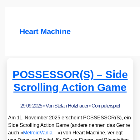
Heart Machine
POSSESSOR(S) – Side
Scrolling Action Game
29.09.2025
• Von
Stefan Holzhauer
•
Computerspiel
Am 11. Novem­ber 2025 erscheint POSSESSOR(S), ein
Side Scrol­ling Action Game (ande­re nen­nen das Gen­re
auch »
Metro­id­Va­nia
«) von Heart Machi­ne, ver­legt