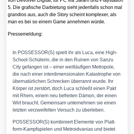
von Devol­ver Digi­tal, für PC via Steam und Play­sta­ti­on
5. Die gra­fi­sche Dar­bie­tung sieht jeden­falls schon mal
gran­di­os aus, auch die Sto­ry scheint kom­ple­xer, als
man es bei so einem Game anneh­men wür­de.
Pres­se­mel­dung:
In POSSESSOR(S) spielt ihr als Luca, eine High-
School-Schü­le­rin, die in den Rui­nen von San­zu
City gefan­gen ist – einer weit­läu­fi­gen Metro­po­le,
die nach einer inter­di­men­sio­na­len Kata­stro­phe von
über­na­tür­li­chen Schre­cken über­rannt wur­de. Ihr
Kör­per ist zer­stört, doch Luca schließt einen Pakt
mit Rhem, einem neu befrei­ten Dämon, der einen
Wirt braucht. Gemein­sam unter­neh­men sie einen
letz­ten ver­zwei­fel­ten Ver­such zu über­le­ben.
POSSESSOR(S) kom­bi­niert Ele­men­te von Platt­
form-Kampf­spie­len und Metro­id­va­ni­as und bie­tet