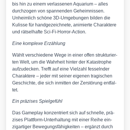
bis hin zu einem ver­las­se­nen Aqua­ri­um – alles
durch­zo­gen von span­nen­den Geheim­nis­sen.
Unheim­lich schö­ne 3D-Umge­bun­gen bil­den die
Kulis­se für hand­ge­zeich­ne­te, ani­mier­te Cha­rak­te­re
und rät­sel­haf­te Sci-Fi-Hor­ror-Action.
Eine kom­ple­xe Erzäh­lung
Wählt ver­schie­de­ne Wege in einer offen struk­tu­rier­
ten Welt, um die Wahr­heit hin­ter der Kata­stro­phe
auf­zu­de­cken. Trefft auf eine Viel­zahl fes­seln­der
Cha­rak­te­re – jeder mit sei­ner eige­nen tra­gi­schen
Geschich­te, die sich inmit­ten der Zer­stö­rung ent­fal­
tet.
Ein prä­zi­ses Spiel­ge­fühl
Das Game­play kon­zen­triert sich auf schnel­le, prä­
zi­ses Platt­form-Unter­hal­tung mit einer Rei­he ein­
zig­ar­ti­ger Bewe­gungs­fä­hig­kei­ten – ergänzt durch