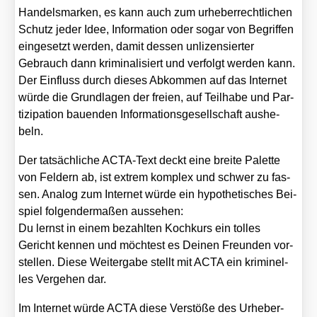
Han­dels­mar­ken, es kann auch zum urhe­ber­recht­li­chen
Schutz jeder Idee, Infor­ma­ti­on oder sogar von Begrif­fen
ein­ge­setzt wer­den, damit des­sen unli­zen­sier­ter
Gebrauch dann kri­mi­na­li­siert und ver­folgt wer­den kann.
Der Ein­fluss durch die­ses Abkom­men auf das Inter­net
wür­de die Grund­la­gen der frei­en, auf Teil­ha­be und Par­
ti­zi­pa­ti­on bau­en­den Infor­ma­ti­ons­ge­sell­schaft aus­he­
beln.
Der tat­säch­li­che ACTA-Text deckt eine brei­te Palet­te
von Fel­dern ab, ist extrem kom­plex und schwer zu fas­
sen. Ana­log zum Inter­net wür­de ein hypo­the­ti­sches Bei­
spiel fol­gen­der­ma­ßen aus­se­hen:
Du lernst in einem bezahl­ten Koch­kurs ein tol­les
Gericht ken­nen und möch­test es Dei­nen Freun­den vor­
stel­len. Die­se Wei­ter­ga­be stellt mit ACTA ein kri­mi­nel­
les Ver­ge­hen dar.
Im Inter­net wür­de ACTA die­se Ver­stö­ße des Urhe­ber­