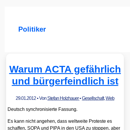
Politiker
Warum ACTA gefährlich
und bürgerfeindlich ist
29.01.2012
• Von
Stefan Holzhauer
•
Gesellschaft
,
Web
Deutsch syn­chro­ni­sier­te Fas­sung.
Es kann nicht ange­hen, dass welt­wei­te Pro­tes­te es
schaf­fen, SOPA und PIPA in den USA zu stop­pen, aber