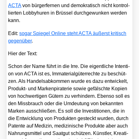
ACTA
von bür­ger­fer­nen und demo­kra­tisch nicht kon­trol­
lier­ten Lob­by­hu­ren in Brüs­sel durch­ge­wun­ken wer­den
kann.
Edit:
sogar Spie­gel Online steht ACTA äußerst kri­tisch
gegen­über
.
Hier der Text:
Schon der Name führt in die Irre. Die eigent­li­che Inten­ti­
on von ACTA ist es, Imma­te­ri­al­gü­ter­rech­te zu beschüt­
zen. Als Han­dels­ab­kom­men wur­de es dazu ent­wi­ckelt,
Pro­dukt- und Mar­ken­pi­ra­te­rie sowie gefälsch­te Kopien
von hoch­wer­ti­gen Gütern zu ver­hin­dern. Eben­so soll es
den Miss­brauch oder die Umdeu­tung von bekann­ten
Mar­ken aus­schlie­ßen. Es soll die Inves­ti­tio­nen, die in
die Ent­wick­lung von Pro­duk­ten gesteckt wur­den, durch
Paten­te auf Medi­zin, medi­zi­ni­sche Pro­duk­te aber auch
Nah­rungs­mit­tel und Saat­gut schüt­zen. Künst­ler, Krea­ti­