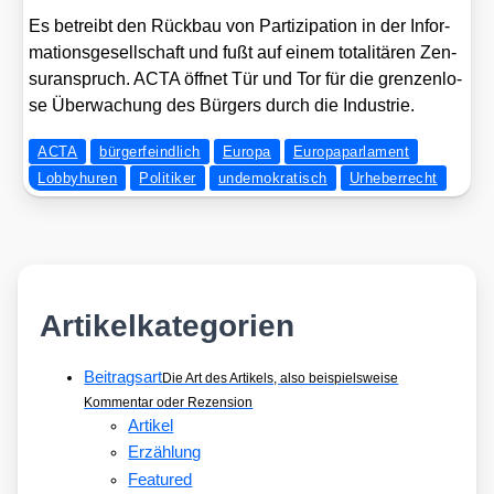
Es betreibt den Rück­bau von Par­ti­zi­pa­ti­on in der Infor­
ma­ti­ons­ge­sell­schaft und fußt auf einem tota­li­tä­ren Zen­
suran­spruch. ACTA öff­net Tür und Tor für die gren­zen­lo­
se Über­wa­chung des Bür­gers durch die Indus­trie.
ACTA
bürgerfeindlich
Europa
Europaparlament
Lobbyhuren
Politiker
undemokratisch
Urheberrecht
Artikelkategorien
Beitragsart
Die Art des Artikels, also beispielsweise
Kommentar oder Rezension
Artikel
Erzählung
Featured