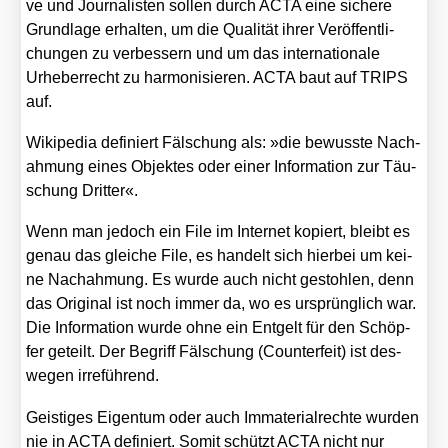
ve und Jour­na­lis­ten sol­len durch ACTA eine siche­re
Grund­la­ge erhal­ten, um die Qua­li­tät ihrer Ver­öf­fent­li­
chun­gen zu ver­bes­sern und um das inter­na­tio­na­le
Urhe­ber­recht zu har­mo­ni­sie­ren. ACTA baut auf TRIPS
auf.
Wiki­pe­dia defi­niert Fäl­schung als: »die bewuss­te Nach­
ah­mung eines Objek­tes oder einer Infor­ma­ti­on zur Täu­
schung Drit­ter«.
Wenn man jedoch ein File im Inter­net kopiert, bleibt es
genau das glei­che File, es han­delt sich hier­bei um kei­
ne Nach­ah­mung. Es wur­de auch nicht gestoh­len, denn
das Ori­gi­nal ist noch immer da, wo es ursprüng­lich war.
Die Infor­ma­ti­on wur­de ohne ein Ent­gelt für den Schöp­
fer geteilt. Der Begriff Fäl­schung (Coun­ter­feit) ist des­
we­gen irre­füh­rend.
Geis­ti­ges Eigen­tum oder auch Imma­te­ri­al­rech­te wur­den
nie in ACTA defi­niert. Somit schützt ACTA nicht nur