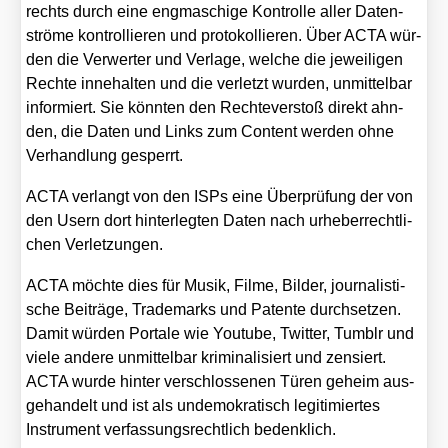
rechts durch eine eng­ma­schi­ge Kon­trol­le aller Daten­
strö­me kon­trol­lie­ren und pro­to­kol­lie­ren. Über ACTA wür­
den die Ver­wer­ter und Ver­la­ge, wel­che die jewei­li­gen
Rech­te inne­hal­ten und die ver­letzt wur­den, unmit­tel­bar
infor­miert. Sie könn­ten den Rech­te­ver­stoß direkt ahn­
den, die Daten und Links zum Con­tent wer­den ohne
Ver­hand­lung gesperrt.
ACTA ver­langt von den ISPs eine Über­prü­fung der von
den Usern dort hin­ter­leg­ten Daten nach urhe­ber­recht­li­
chen Ver­let­zun­gen.
ACTA möch­te dies für Musik, Fil­me, Bil­der, jour­na­lis­ti­
sche Bei­trä­ge, Trade­marks und Paten­te durch­set­zen.
Damit wür­den Por­ta­le wie You­tube, Twit­ter, Tumb­lr und
vie­le ande­re unmit­tel­bar kri­mi­na­li­siert und zen­siert.
ACTA wur­de hin­ter ver­schlos­se­nen Türen geheim aus­
ge­han­delt und ist als unde­mo­kra­tisch legi­ti­mier­tes
Instru­ment ver­fas­sungs­recht­lich bedenk­lich.