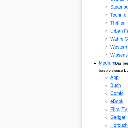
Steamp
Technik
Thriller
Urban F
Wahre G
Western
Wissens
Medium
Das be
beispielsweise B
App
Buch
Comic
eBook
Film, T
Gadget
Hörbuch