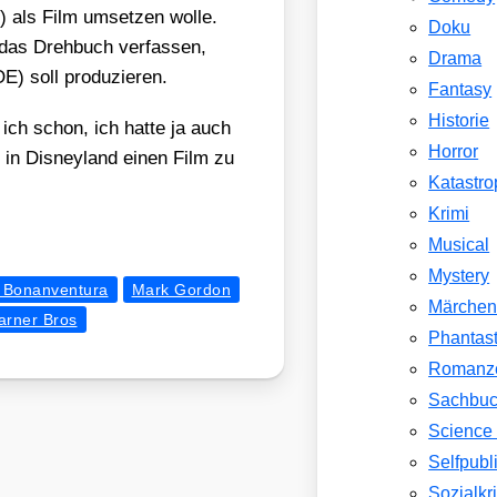
 als Film umset­zen wol­le.
Doku
 Dreh­buch ver­fas­sen,
Drama
soll pro­du­zie­ren.
Fantasy
Historie
 ich schon, ich hat­te ja auch
Horror
 in Dis­ney­land einen Film zu
Katastr
Krimi
Musical
Mystery
i Bonanventura
Mark Gordon
Märche
arner Bros
Phantast
Romanz
Sachbu
Science 
Selfpubl
Sozialkri