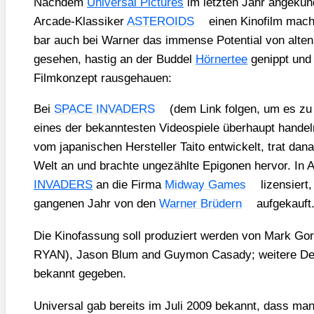
Nach­dem
Uni­ver­sal Pic­tures
im letz­ten Jahr ange­kün­d
Arca­de-Klas­si­ker
ASTEROIDS
einen Kino­film mach
bar auch bei War­ner das immense Poten­ti­al von alten
gese­hen, has­tig an der Bud­del
Hörn­er­tee
genippt und 
Film­kon­zept raus­ge­hau­en:
Bei
SPACE INVADERS
(dem Link fol­gen, um es zu s
eines der bekann­tes­ten Video­spie­le über­haupt han­d
vom japa­ni­schen Her­stel­ler Tai­to ent­wi­ckelt, trat d
Welt an und brach­te unge­zähl­te Epi­go­nen her­vor. In 
INVADERS
an die Fir­ma
Mid­way Games
lizen­siert
gan­ge­nen Jahr von den
War­ner Brü­dern
auf­ge­kauft
Die Kino­fas­sung soll pro­du­ziert wer­den von Mark
RYAN), Jason Blum and Guy­mon Casa­dy; wei­te­re Det
bekannt gege­ben.
Uni­ver­sal gab bereits im Juli 2009 bekannt, dass man 