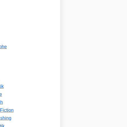
ophe
n
ik
e
ch
Fiction
ishing
tik