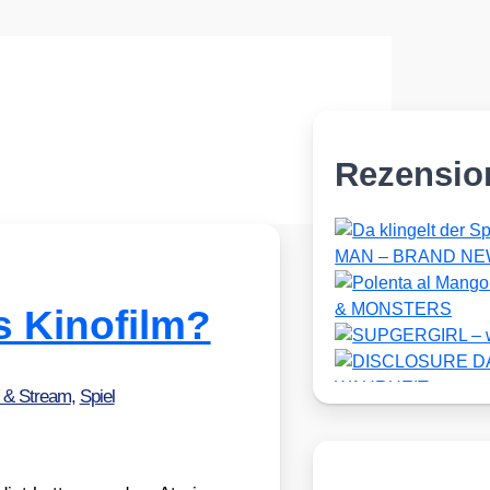
Rezensio
 Kinofilm?
V & Stream
,
Spiel