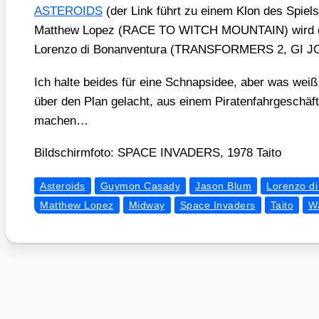
ASTEROIDS
(der Link führt zu einem Klon des Spiels)
Matthew Lopez (RACE TO WITCH MOUNTAIN) wird das
Loren­zo di Bonan­ven­tura (TRANSFORMERS 2, GI JOE) 
Ich hal­te bei­des für eine Schnaps­idee, aber was weiß
über den Plan gelacht, aus einem Pira­ten­fahr­ge­schäft
machen…
Bild­schirm­fo­to: SPACE INVADERS, 1978 Tai­to
Asteroids
Guymon Casady
Jason Blum
Lorenzo d
Matthew Lopez
Midway
Space Invaders
Taito
W