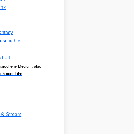
unk
antasy
eschichte
chaft
sprochene Medium, also
uch oder Film
&
V
Stream