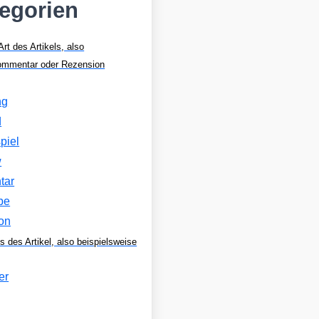
tegorien
Art des Artikels, also
Kommentar oder Rezension
ng
d
piel
w
tar
be
on
s des Artikel, also beispielsweise
er