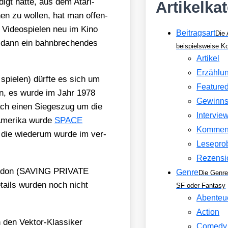
igt hat­te, aus dem Ata­ri-
Artikelka
en zu wol­len, hat man offen­
 Video­spie­len neu im Kino
Beitragsart
Die 
dann ein bahn­bre­chen­des
beispielsweise 
Artikel
Erzählu
pie­len) dürf­te es sich um
Feature
eln, es wur­de im Jahr 1978
Gewinns
anach einen Sie­ges­zug um die
Intervie
Ame­ri­ka wur­de
SPACE
Kommen
, die wie­der­um wur­de im ver­
Lesepro
.
Rezensi
 Gor­don (SAVING PRIVATE
Genre
Die Genre
ails wur­den noch nicht
SF oder Fantasy
Abenteu
Action
den Vek­tor-Klas­si­ker
Comedy