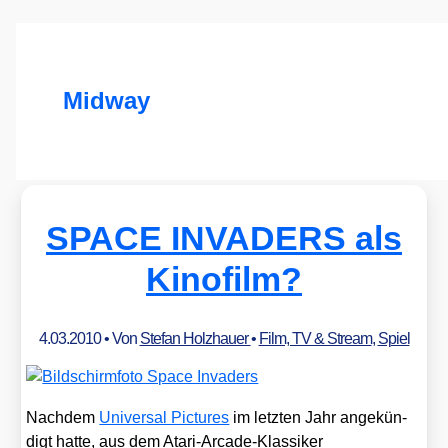
Midway
SPACE INVADERS als
Kinofilm?
4.03.2010
• Von
Stefan Holzhauer
•
Film, TV & Stream
,
Spiel
Nach­dem
Uni­ver­sal Pic­tures
im letz­ten Jahr ange­kün­
digt hat­te, aus dem Ata­ri-Arca­de-Klas­si­ker