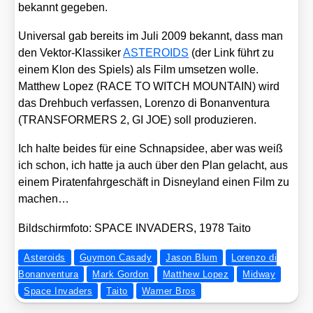
bekannt gege­ben.
Uni­ver­sal gab bereits im Juli 2009 bekannt, dass man
den Vek­tor-Klas­si­ker
ASTEROIDS
(der Link führt zu
einem Klon des Spiels) als Film umset­zen wol­le.
Matthew Lopez (RACE TO WITCH MOUNTAIN) wird
das Dreh­buch ver­fas­sen, Loren­zo di Bonan­ven­tura
(TRANSFORMERS 2, GI JOE) soll pro­du­zie­ren.
Ich hal­te bei­des für eine Schnaps­idee, aber was weiß
ich schon, ich hat­te ja auch über den Plan gelacht, aus
einem Pira­ten­fahr­ge­schäft in Dis­ney­land einen Film zu
machen…
Bild­schirm­fo­to: SPACE INVADERS, 1978 Tai­to
Asteroids
Guymon Casady
Jason Blum
Lorenzo di
Bonanventura
Mark Gordon
Matthew Lopez
Midway
Space Invaders
Taito
Warner Bros