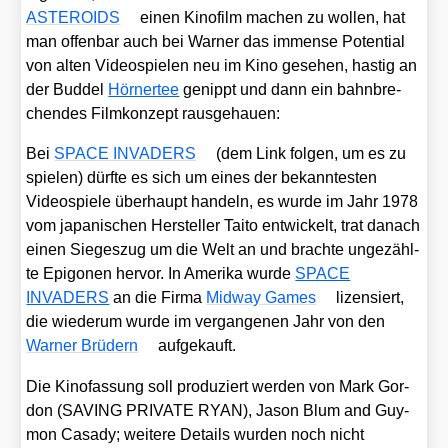
ASTEROIDS
einen Kino­film machen zu wol­len, hat
man offen­bar auch bei War­ner das immense Poten­ti­al
von alten Video­spie­len neu im Kino gese­hen, has­tig an
der Bud­del
Hörn­er­tee
genippt und dann ein bahn­bre­
chen­des Film­kon­zept raus­ge­hau­en:
Bei
SPACE INVADERS
(dem Link fol­gen, um es zu
spie­len) dürf­te es sich um eines der bekann­tes­ten
Video­spie­le über­haupt han­deln, es wur­de im Jahr 1978
vom japa­ni­schen Her­stel­ler Tai­to ent­wi­ckelt, trat danach
einen Sie­ges­zug um die Welt an und brach­te unge­zähl­
te Epi­go­nen her­vor. In Ame­ri­ka wur­de
SPACE
INVADERS
an die Fir­ma
Mid­way Games
lizen­siert,
die wie­der­um wur­de im ver­gan­ge­nen Jahr von den
War­ner Brü­dern
auf­ge­kauft.
Die Kino­fas­sung soll pro­du­ziert wer­den von Mark Gor­
don (SAVING PRIVATE RYAN), Jason Blum and Guy­
mon Casa­dy; wei­te­re Details wur­den noch nicht