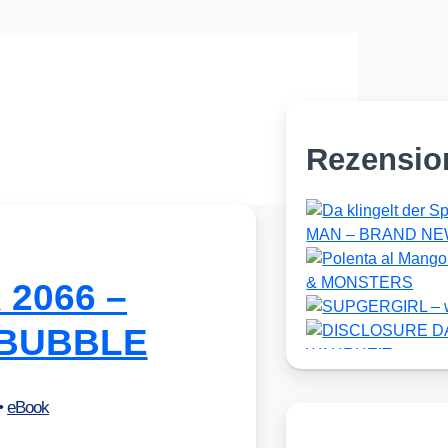
Rezensio
 2066 –
 BUBBLE
•
eBook