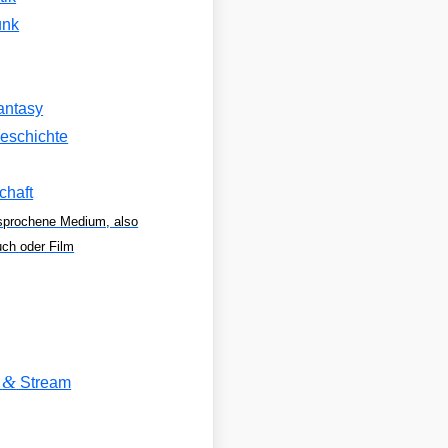
unk
antasy
eschichte
chaft
sprochene Medium, also
uch oder Film
&
V
Stream