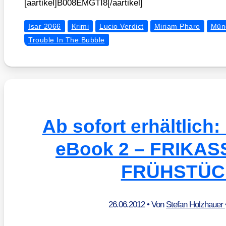
[aartikel]B008EMGTI8[/aartikel]
Isar 2066
Krimi
Lucio Verdict
Miriam Pharo
Mün
Trouble In The Bubble
Ab sofort erhältlich
eBook 2 – FRIKA
FRÜHSTÜC
26.06.2012
• Von
Stefan Holzhauer