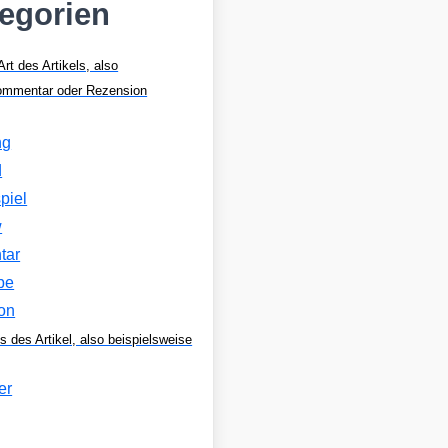
tegorien
Art des Artikels, also
Kommentar oder Rezension
ng
d
piel
w
tar
be
on
s des Artikel, also beispielsweise
er