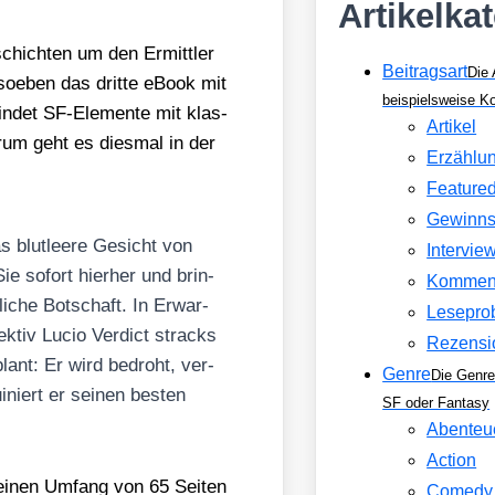
Artikelka
schich­ten um den Ermitt­ler
Beitragsart
Die 
soeben das drit­te eBook mit
beispielsweise 
det SF-Ele­men­te mit klas­
Artikel
r­um geht es dies­mal in der
Erzählu
Feature
Gewinns
s blut­lee­re Gesicht von
Intervie
ie sofort hier­her und brin­
Kommen
li­che Bot­schaft. In Erwar­
Lesepro
tek­tiv Lucio Ver­dict stracks
Rezensi
ant: Er wird bedroht, ver­
Genre
Die Genre
­niert er sei­nen bes­ten
SF oder Fantasy
Abenteu
Action
inen Umfang von 65 Sei­ten
Comedy