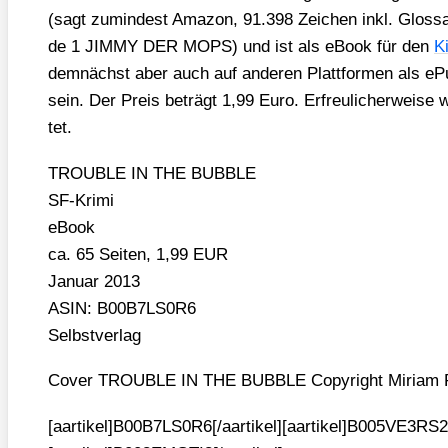
(sagt zumin­dest Ama­zon, 91.398 Zei­chen inkl. Glos­sa
de 1 JIMMY DER MOPS) und ist als eBook für den
Ki
dem­nächst aber auch auf ande­ren Platt­for­men als 
sein. Der Preis beträgt 1,99 Euro. Erfreu­li­cher­wei­se
tet.
TROUBLE IN THE BUBBLE
SF-Kri­mi
eBook
ca. 65 Sei­ten, 1,99 EUR
Janu­ar 2013
ASIN: B00B7LS0R6
Selbst­ver­lag
Cover TROUBLE IN THE BUBBLE Copy­right Miri­am P
[aartikel]B00B7LS0R6[/aartikel][aartikel]B005VE3RS2[