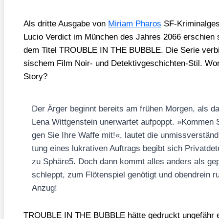
Als drit­te Aus­ga­be von
Miri­am Pha­ros
SF-Kri­mi­nal­ge­
Lucio Ver­dict im Mün­chen des Jah­res 2066 erschien 
dem Titel TROUBLE IN THE BUBBLE. Die Serie ver­bin­
si­schem Film Noir- und Detek­tiv­ge­schich­ten-Stil. Wo
Sto­ry?
Der Ärger beginnt bereits am frü­hen Mor­gen, als da
Lena Witt­gen­stein uner­war­tet auf­poppt. »Kom­men S
gen Sie Ihre Waf­fe mit!«, lau­tet die unmiss­ver­ständ­
tung eines lukra­ti­ven Auf­trags begibt sich Pri­vat­de­
zu Sphäre5. Doch dann kommt alles anders als gepl
schleppt, zum Flö­ten­spiel genö­tigt und oben­drein rui
Anzug!
TROUBLE IN THE BUBBLE hät­te gedruckt unge­fähr e