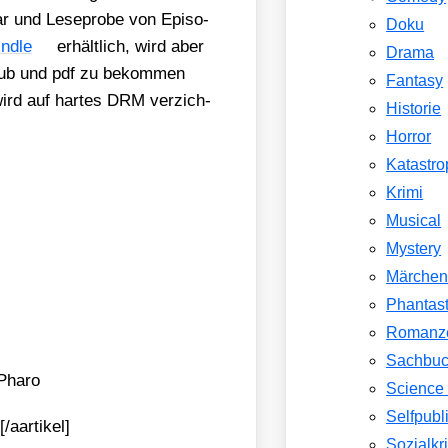
r und Lese­pro­be von Epi­so­
Doku
nd­le
erhält­lich, wird aber
Drama
ePub und pdf zu bekom­men
Fantasy
 wird auf har­tes DRM ver­zich­
Historie
Horror
Katastr
Krimi
Musical
Mystery
Märche
Phantast
Romanz
Sachbu
ha­ro
Science 
Selfpubl
/aartikel]
Sozialkri