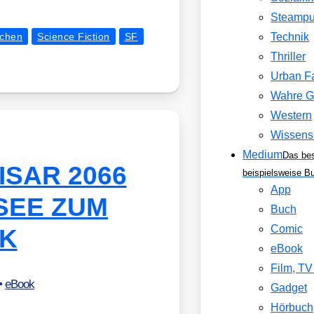
Steamp
chen
Science Fiction
SF
Technik
Thriller
Urban F
Wahre G
Western
Wissens
Medium
Das be
: ISAR 2066
beispielsweise B
App
SSEE ZUM
Buch
Comic
K
eBook
Film, T
•
eBook
Gadget
Hörbuch