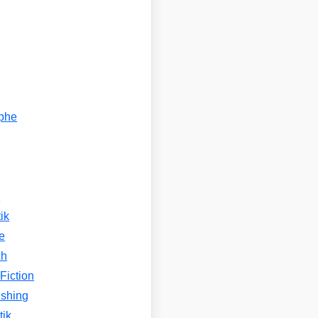
ophe
n
ik
e
ch
Fiction
ishing
tik