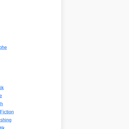
ophe
n
ik
e
ch
Fiction
ishing
tik