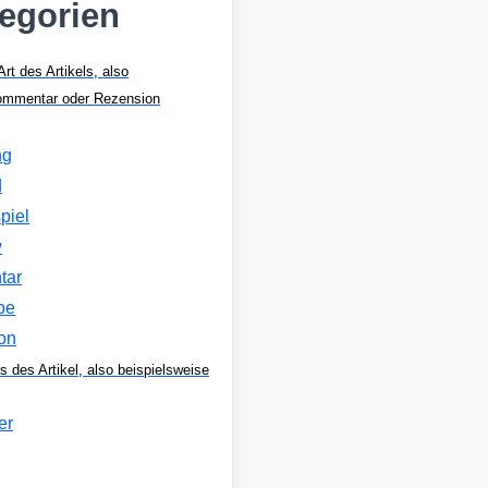
tegorien
Art des Artikels, also
Kommentar oder Rezension
ng
d
piel
w
tar
be
on
s des Artikel, also beispielsweise
er