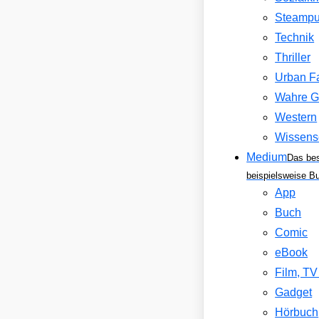
Steamp
Technik
Thriller
Urban F
Wahre G
Western
Wissens
Medium
Das be
beispielsweise B
App
Buch
Comic
eBook
Film, T
Gadget
Hörbuch