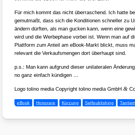
Für mich kommt das nicht über­ra­schend. Ich hat­te be
gemut­maßt, dass sich die Kon­di­tio­nen schnel­ler zu U
ändern dürf­ten, als man gucken kann, wenn eine gewis
wird und die Wer­be­pha­se vor­bei ist. Wenn man auf die v
Platt­form zum Anteil am eBook-Markt blickt, muss man
rele­vant die Ver­kaufs­men­gen dort über­haupt sind.
p.s.: Man kann auf­grund die­ser uni­la­te­ra­len Ände­rung
no ganz ein­fach kün­di­gen …
&
Logo toli­no media Copy­right toli­no media GmbH
Co
eBook
Honorare
Kürzung
Selfpublishing
Tantie