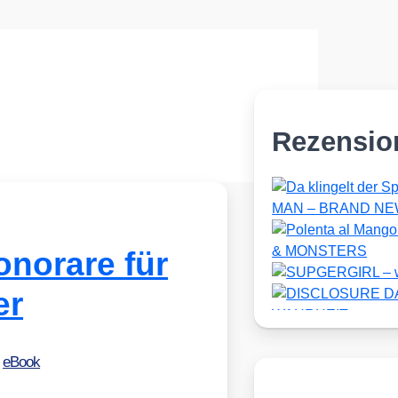
Rezensio
onorare für
er
•
eBook