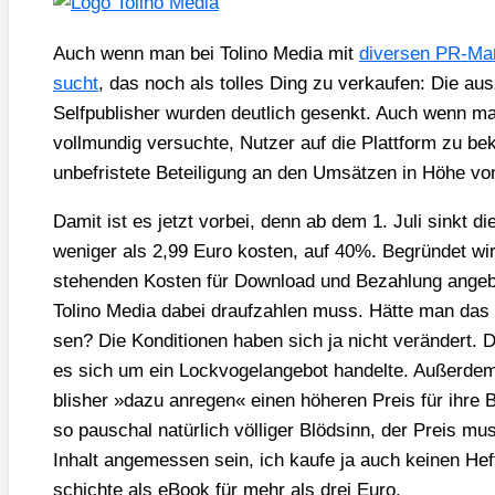
Auch wenn man bei Toli­no Media mit
diver­sen PR-Maß
sucht
, das noch als tol­les Ding zu ver­kau­fen: Die aus­
Self­pu­blisher wur­den deut­lich gesenkt. Auch wenn 
voll­mun­dig ver­such­te, Nut­zer auf die Platt­form zu
unbe­fris­te­te Betei­li­gung an den Umsät­zen in Höhe v
Damit ist es jetzt vor­bei, denn ab dem 1. Juli sinkt die
weni­ger als 2,99 Euro kos­ten, auf 40%. Begrün­det wi
ste­hen­den Kos­ten für Down­load und Bezah­lung angeb
Toli­no Media dabei drauf­zah­len muss. Hät­te man das 
sen? Die Kon­di­tio­nen haben sich ja nicht ver­än­dert.
es sich um ein Lock­vo­gel­an­ge­bot han­del­te. Außer­d
blisher »dazu anre­gen« einen höhe­ren Preis für ihre
so pau­schal natür­lich völ­li­ger Blöd­sinn, der Preis mu
Inhalt ange­mes­sen sein, ich kau­fe ja auch kei­nen Hef
schich­te als eBook für mehr als drei Euro.