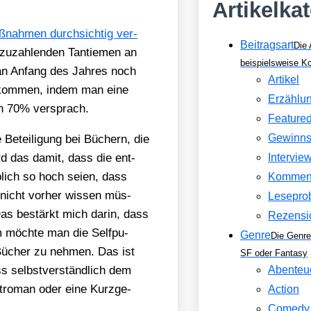
Artikelka
­nah­men durch­sich­tig ver­
Beitragsart
Die 
zu­zah­len­den Tan­tie­men an
beispielsweise 
man Anfang des Jah­res noch
Artikel
 bekom­men, indem man eine
Erzählu
on 70% ver­sprach.
Feature
Gewinns
 Betei­li­gung bei Büchern, die
rd das damit, dass die ent­
Intervie
­lich so hoch sei­en, dass
Kommen
nicht vor­her wis­sen müs­
Lesepro
 Das bestärkt mich dar­in, dass
Rezensi
em möch­te man die Self­pu­
Genre
Die Genre
 Bücher zu neh­men. Das ist
SF oder Fantasy
ss selbst­ver­ständ­lich dem
Abenteu
t­ro­man oder eine Kurz­ge­
Action
Comedy