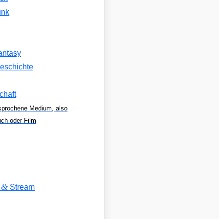
unk
antasy
eschichte
chaft
sprochene Medium, also
uch oder Film
&
V
Stream