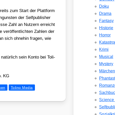
Doku
reits zum Start der Platt­form
Drama
nguns­ten der Self­pu­blisher
Fantasy
­se Zahl an Nut­zern erreicht
Historie
er­öf­fent­lich­ten Zah­len der
Horror
 sich ohne­hin fra­gen, wie
Katastr
Krimi
Musical
 natür­lich sein Kon­to bei Toli­
Mystery
Märche
. KG
Phantast
Romanz
men
Tolino Media
Sachbu
Science 
Selfpubl
Sozialkri