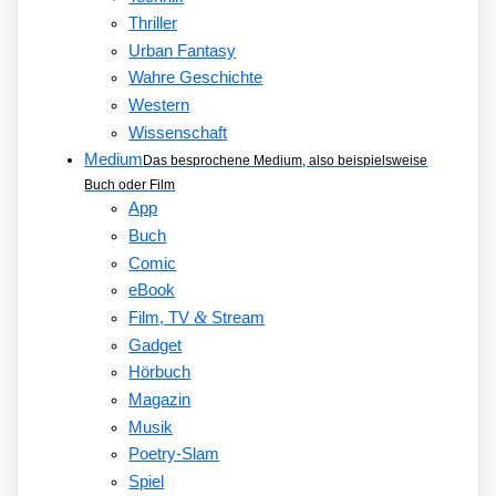
Thriller
Urban Fantasy
Wahre Geschichte
Western
Wissenschaft
Medium
Das besprochene Medium, also beispielsweise
Buch oder Film
App
Buch
Comic
eBook
&
Film, TV
Stream
Gadget
Hörbuch
Magazin
Musik
Poetry-Slam
Spiel