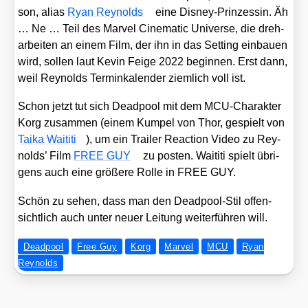
son, ali­as
Ryan Rey­nolds
eine Dis­ney-Prin­zes­sin. Äh
… Ne … Teil des Mar­vel Cine­ma­tic Uni­ver­se, die dreh­
ar­bei­ten an einem Film, der ihn in das Set­ting ein­bau­en
wird, sol­len laut Kevin Fei­ge 2022 begin­nen. Erst dann,
weil Rey­nolds Ter­min­ka­len­der ziem­lich voll ist.
Schon jetzt tut sich Dead­pool mit dem MCU-Cha­rak­ter
Korg zusam­men (einem Kum­pel von Thor, gespielt von
Taika Wai­ti­ti
), um ein Trai­ler Reac­tion Video zu Rey­
nolds’ Film
FREE GUY
zu pos­ten. Wai­ti­ti spielt übri­
gens auch eine grö­ße­re Rol­le in FREE GUY.
Schön zu sehen, dass man den Dead­pool-Stil offen­
sicht­lich auch unter neu­er Lei­tung wei­ter­füh­ren will.
Deadpool
Free Guy
Korg
Marvel
MCU
Ryan
Reynolds