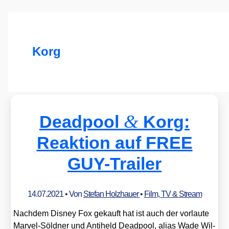
Korg
&
Deadpool
Korg:
Reaktion auf FREE
GUY-Trailer
14.07.2021
• Von
Stefan Holzhauer
•
Film, TV & Stream
Nach­dem Dis­ney Fox gekauft hat ist auch der vor­lau­te
Mar­vel-Söld­ner und Anti­held Dead­pool, ali­as Wade Wil­