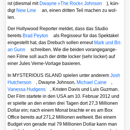
ist (dies­mal mit
Dway­ne »The Rock« John­son
), kün­
digt
New Line
an, einen drit­ten Teil machen zu wol­
len.
Der Hol­ly­wood Repor­ter mel­det, dass das Stu­dio
bereits
Brad Pey­ton
als Regis­seur für das Spek­ta­kel
ein­ge­stellt hat, das Dre­buch sol­len erneut
Mark und Bri­
an Gunn
schrei­ben. Wie die bei­den vor­an­ge­gan­ge­
nen Fil­me soll auch der drit­te locker (sehr locker) auf
einer Jules Ver­ne-Vor­la­ge basie­ren.
In MYSTERIOUS ISLAND spie­len unter ande­rem
Josh
Hut­cher­son
, Dway­ne John­son,
Micha­el Cai­ne
,
Vanes­sa Hud­gens
, Kris­ten Davis und Luis Guz­man.
Der Film star­te­te in den USA am 10. Febru­ar 2012 und
er spiel­te an den ers­ten drei Tagen dort 27,3 Mil­lio­nen
Dol­lar ein; nach einem Monat brach­te er es am Box
Office bereits auf 271,2 Mil­lio­nen welt­weit. Bei einem
Bud­get von gera­de mal 79 Mil­lio­nen Dol­lar kann man