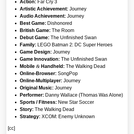
Action:
Far Cry 3
Artis­tic Achie­ve­ment:
Jour­ney
Audio Achie­ve­ment:
Jour­ney
Best Game:
Dis­ho­no­red
Bri­tish Game:
The Room
Debut Game:
The Unfi­nis­hed Swan
Fami­ly:
LEGO Bat­man 2: DC Super Heroes
Game Design:
Jour­ney
Game Inno­va­ti­on:
The Unfi­nis­hed Swan
&
Mobi­le
Hand­held:
The Wal­king Dead
Online-Brow­ser:
Song­Pop
Online-Mul­ti­play­er:
Jour­ney
Ori­gi­nal Music:
Jour­ney
Per­for­mer:
Dan­ny Wal­lace (Tho­mas Was Alo­ne)
Sports /​ Fit­ness:
New Star Soc­cer
Sto­ry:
The Wal­king Dead
Stra­tegy:
XCOM: Ene­my Unknown
[cc]