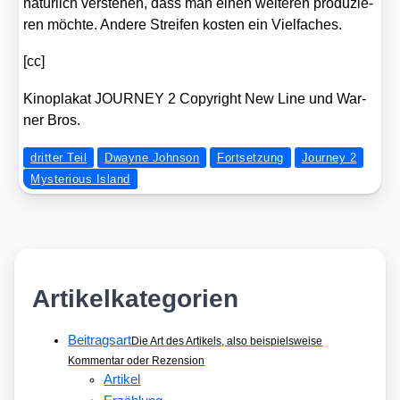
natür­lich ver­ste­hen, dass man einen wei­te­ren pro­du­zie­
ren möch­te. Ande­re Strei­fen kos­ten ein Viel­fa­ches.
[cc]
Kino­pla­kat JOURNEY 2 Copy­right New Line und War­
ner Bros.
dritter Teil
Dwayne Johnson
Fortsetzung
Journey 2
Mysterious Island
Artikelkategorien
Beitragsart
Die Art des Artikels, also beispielsweise
Kommentar oder Rezension
Artikel