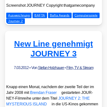
Screen­shot JOURNEY Copy­right that­game­com­pa­ny
Ausweichnung
BAFTA
Bafta Awards
Computerspiele
Journey 2
New Line genehmigt
JOURNEY 3
7.03.2012
• Von
Stefan Holzhauer
•
Film, TV & Stream
Knapp einen Monat, nach­dem der zwei­te Teil der im
Jahr 2008 mit
Brendan Fraser
gestar­te­ten JOUR­
NEY-Film­rei­he unter dem Titel
JOURNEY 2: THE
MYSTERIOUS ISLAND
in die US-Kinos gekom­men