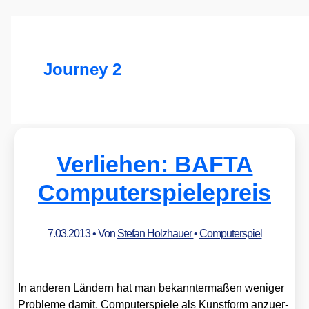
Journey 2
Verliehen: BAFTA
Computerspielepreis
7.03.2013
• Von
Stefan Holzhauer
•
Computerspiel
In ande­ren Län­dern hat man bekann­ter­ma­ßen weni­ger
Pro­ble­me damit, Com­pu­ter­spie­le als Kunst­form anzu­er­