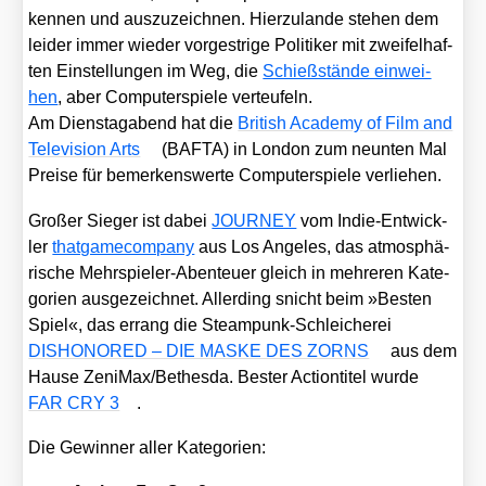
ken­nen und aus­zu­zeich­nen. Hier­zu­lan­de ste­hen dem
lei­der immer wie­der vor­gest­ri­ge Poli­ti­ker mit zwei­fel­haf­
ten Ein­stel­lun­gen im Weg, die
Schieß­stän­de ein­wei­
hen
, aber Com­pu­ter­spie­le ver­teu­feln.
Am Diens­tag­abend hat die
Bri­tish Aca­de­my of Film and
Tele­vi­si­on Arts
(BAFTA) in Lon­don zum neun­ten Mal
Prei­se für bemer­kens­wer­te Com­pu­ter­spie­le ver­lie­hen.
Gro­ßer Sie­ger ist dabei
JOURNEY
vom Indie-Ent­wick­
ler
that­game­com­pa­ny
aus Los Ange­les, das atmo­sphä­
ri­sche Mehr­spie­ler-Aben­teu­er gleich in meh­re­ren Kate­
go­rien aus­ge­zeich­net. Aller­ding snicht beim »Bes­ten
Spiel«, das errang die Steam­punk-Schlei­che­rei
DISHONORED – DIE MASKE DES ZORNS
aus dem
Hau­se ZeniMax/​Bethesda. Bes­ter Action­ti­tel wur­de
FAR CRY 3
.
Die Gewin­ner aller Kate­go­rien: