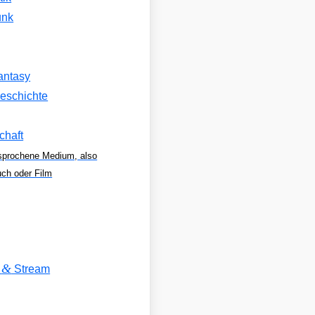
unk
antasy
eschichte
chaft
sprochene Medium, also
uch oder Film
&
V
Stream