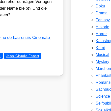
en eher schrä­gen Vor­la­gen
Doku
r der Name bleibt? Und die
Drama
e­len?
Fantasy
Historie
Horror
ino de Lau­ren­ti­is Cine­ma­to­
Katastr
Krimi
Musical
a
Jean-Claude Forest
Mystery
Märche
Phantast
Romanz
Sachbu
Science 
Selfpubl
Sozialkri