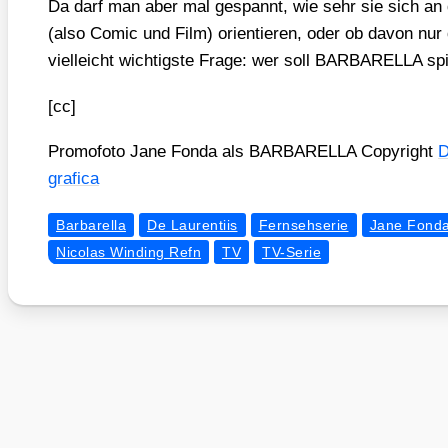
Da darf man aber mal gespannt, wie sehr sie sich an d
(also Comic und Film) ori­en­tie­ren, oder ob davon nu
viel­leicht wich­tigs­te Fra­ge: wer soll BARBARELLA spi
[cc]
Pro­mo­fo­to Jane Fon­da als BARBARELLA Copy­right
D
gra­fi­ca
Barbarella
De Laurentiis
Fernsehserie
Jane Fond
Nicolas Winding Refn
TV
TV-Serie