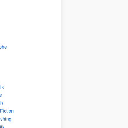
ophe
n
ik
e
ch
Fiction
ishing
tik