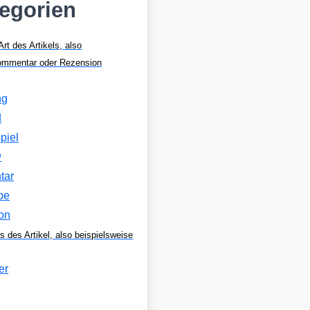
tegorien
Art des Artikels, also
Kommentar oder Rezension
ng
d
piel
w
tar
be
on
s des Artikel, also beispielsweise
er