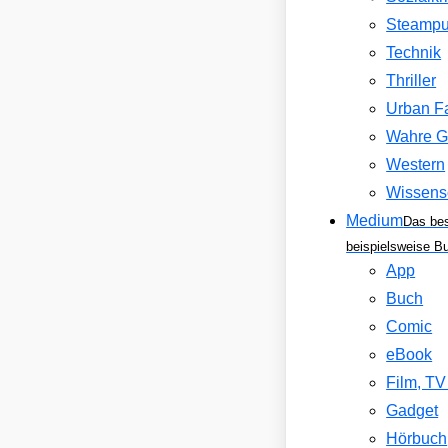
Steamp
Technik
Thriller
Urban F
Wahre G
Western
Wissens
Medium
Das be
beispielsweise B
App
Buch
Comic
eBook
Film, T
Gadget
Hörbuch