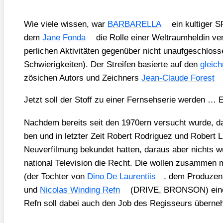
Wie vie­le wis­sen, war
BARBARELLA
ein kul­ti­ger
dem
Jane Fon­da
die Rol­le einer Welt­raum­hel­din ver
per­li­chen Akti­vi­tä­ten gegen­über nicht unauf­ge­schlos
Schwie­rig­kei­ten). Der Strei­fen basier­te auf den
gleich
zö­si­chen Autors und Zeich­ners
Jean-Clau­de Forest
Jetzt soll der Stoff zu einer Fern­seh­se­rie wer­den … E
Nach­dem bereits seit den 1970ern ver­sucht wur­de, das
ben und in letz­ter Zeit Robert Rodri­guez und Robert Lu
Neu­ver­fil­mung bekun­det hat­ten, dar­aus aber nichts 
na­tio­nal Tele­vi­si­on die Recht. Die wol­len zusam­men 
(der Toch­ter von
Dino De Lau­ren­ti­is
, dem Pro­du­zen
und
Nico­las Win­ding Refn
(DRIVE, BRONSON) eine Fer
Refn soll dabei auch den Job des Regis­seurs über­ne