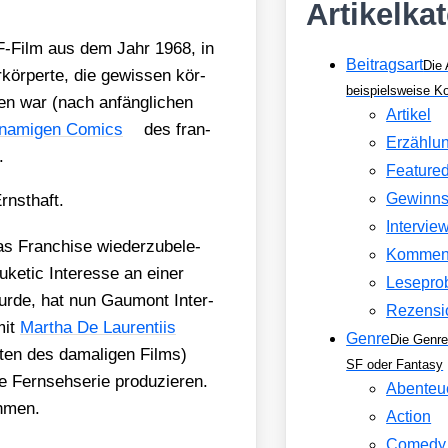
Artikelka
 SF-Film aus dem Jahr 1968, in
Beitragsart
Die 
­kör­per­te, die gewis­sen kör­
beispielsweise 
­sen war (nach anfäng­li­chen
Artikel
­na­mi­gen Comics
des fran­
Erzählu
.
Feature
Gewinns
rnst­haft.
Intervie
 Fran­chise wie­der­zu­be­le­
Kommen
ke­tic Inter­es­se an einer
Lesepro
wur­de, hat nun Gau­mont Inter­
Rezensi
mit
Mar­tha De Lau­ren­ti­is
Genre
Die Genre
­ten des dama­li­gen Films)
SF oder Fantasy
n­seh­se­rie pro­du­zie­ren.
Abenteu
h­men.
Action
Comedy