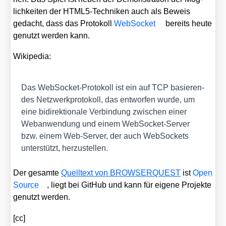
lich­kei­ten der HTM­L5-Tech­ni­ken auch als Beweis
gedacht, dass das Pro­to­koll
Web­So­cket
bereits heu­te
genutzt wer­den kann.
Wiki­pe­dia:
Das Web­So­cket-Pro­to­koll ist ein auf TCP basie­ren­
des Netz­werk­pro­to­koll, das ent­wor­fen wur­de, um
eine bidi­rek­tio­na­le Ver­bin­dung zwi­schen einer
Web­an­wen­dung und einem Web­So­cket-Ser­ver
bzw. einem Web-Ser­ver, der auch Web­So­ckets
unter­stützt, her­zu­stel­len.
Der gesam­te
Quell­text von BROWSERQUEST
ist
Open
Source
, liegt bei Git­Hub und kann für eige­ne Pro­jek­te
genutzt wer­den.
[cc]