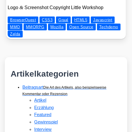
&
Logo
Screen­shot Copy­right Litt­le Work­shop
BrowserQuest
CSS3
Graal
HTML5
Javascript
MMO
MMORPG
Mozilla
Open Source
Techdemo
Zelda
Artikelkategorien
Beitragsart
Die Art des Artikels, also beispielsweise
Kommentar oder Rezension
Artikel
Erzählung
Featured
Gewinnspiel
Interview