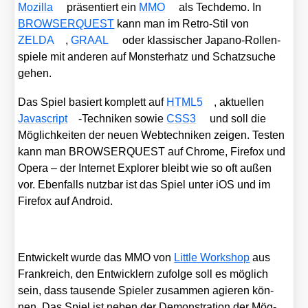
Mozil­la
prä­sen­tiert ein
MMO
als Tech­de­mo. In
BROWSERQUEST
kann man im Retro-Stil von
ZELDA
,
GRAAL
oder klas­si­scher Japa­no-Rol­len­
spie­le mit ande­ren auf Mons­ter­hatz und Schatz­su­che
gehen.
Das Spiel basiert kom­plett auf
HTML5
, aktu­el­len
Java­script
-Tech­ni­ken sowie
CSS3
und soll die
Mög­lich­kei­ten der neu­en Web­tech­ni­ken zei­gen. Tes­ten
kann man BROWSERQUEST auf Chro­me, Fire­fox und
Ope­ra – der Inter­net Explo­rer bleibt wie so oft außen
vor. Eben­falls nutz­bar ist das Spiel unter iOS und im
Fire­fox auf Android.
Ent­wi­ckelt wur­de das MMO von
Litt­le Work­shop
aus
Frank­reich, den Ent­wick­lern zufol­ge soll es mög­lich
sein, dass tau­sen­de Spie­ler zusam­men agie­ren kön­
nen. Das Spiel ist neben der Demons­tra­ti­on der Mög­