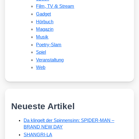
&
Film, TV
Stream
Gadget
Hörbuch
Magazin
Musik
Poetry-Slam
Spiel
Veranstaltung
Web
Neueste Artikel
Da klingelt der Spinnensinn: SPIDER-MAN –
BRAND NEW DAY
SHANGRI-LA