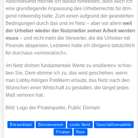
Abschlie­ßend möch­te ich dar­auf hin­wei­sen, dass auch ich
eine grund­le­gen­de Anpas­sung des Urhe­ber­rechts für drin­
gend not­wen­dig hal­te. Zum einen auf­grund der geän­der­ten
Bedin­gun­gen durch das und im Netz – aber vor allem
weil
der Urhe­ber wie­der der Nutz­nie­ßer sei­ner Arbeit wer­den
muss
– und nicht mehr die Ver­wer­ter, die die Urhe­ber mit
Pea­nuts abspei­sen. Letz­te­res hal­te ich übri­gens tat­säch­lich
für durch­aus »unmo­ra­lisch«.
»
Im Netz dro­hen fun­da­men­ta­le Wer­te zu ero­die­ren« schrei­
ben Sie. Dem stim­me ich zu, das wird gesche­hen, wenn
man Lob­by-höri­gen Poli­ti­kern erlaubt, das Netz nach den
Wün­schen einer Wirt­schaft zu gestal­ten, die längst jedes
Maß ver­lo­ren hat.
Bild: Logo der Pira­ten­par­tei, Public Domain
Börsenblatt
Börsenverein
coole Nerd
Geschäftsmodelle
Piraten
Rant