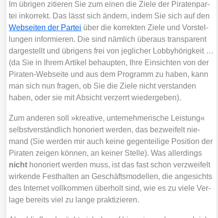
Im übri­gen zitie­ren Sie zum einen die Zie­le der Pira­ten­par­
tei inkor­rekt. Das lässt sich ändern, indem Sie sich auf den
Web­sei­ten der Par­tei
über die kor­rek­ten Zie­le und Vor­stel­
lun­gen infor­mie­ren. Die sind näm­lich über­aus trans­pa­rent
dar­ge­stellt und übri­gens frei von jeg­li­cher Lob­by­hö­rig­keit …
(da Sie in Ihrem Arti­kel behaup­ten, Ihre Ein­sich­ten von der
Pira­ten-Web­sei­te und aus dem Pro­gramm zu haben, kann
man sich nun fra­gen, ob Sie die Zie­le nicht ver­stan­den
haben, oder sie mit Absicht ver­zerrt wie­der­ge­ben).
Zum ande­ren soll »krea­ti­ve, unter­neh­me­ri­sche Leis­tung«
selbst­ver­ständ­lich hono­riert wer­den, das bezwei­felt nie­
mand (Sie wer­den mir auch kei­ne gegen­tei­li­ge Posi­ti­on der
Pira­ten zei­gen kön­nen, an kei­ner Stel­le). Was aller­dings
nicht
hono­riert wer­den muss, ist das fast schon ver­zwei­felt
wir­ken­de Fest­hal­ten an Geschäfts­mo­del­len, die ange­sichts
des Inter­net voll­kom­men über­holt sind, wie es zu vie­le Ver­
la­ge bereits viel zu lan­ge prak­ti­zie­ren.