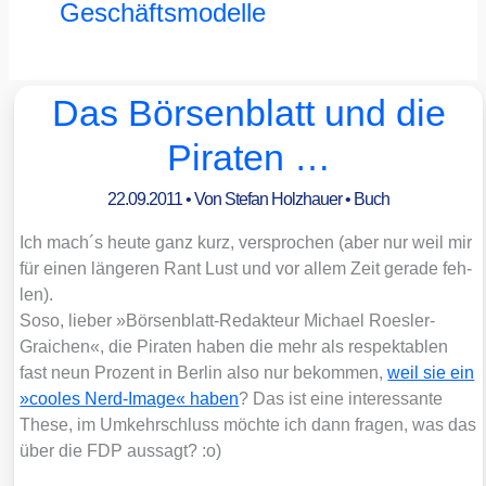
Geschäftsmodelle
Das Börsenblatt und die
Piraten …
22.09.2011
• Von
Stefan Holzhauer
•
Buch
Ich mach´s heu­te ganz kurz, ver­spro­chen (aber nur weil mir
für einen län­ge­ren Rant Lust und vor allem Zeit gera­de feh­
len).
Soso, lie­ber »Bör­sen­blatt-Redak­teur Micha­el Roes­ler-
Graichen«, die Pira­ten haben die mehr als respek­ta­blen
fast neun Pro­zent in Ber­lin also nur bekom­men,
weil sie ein
»coo­les Nerd-Image« haben
? Das ist eine inter­es­san­te
The­se, im Umkehr­schluss möch­te ich dann fra­gen, was das
über die FDP aus­sagt? :o)