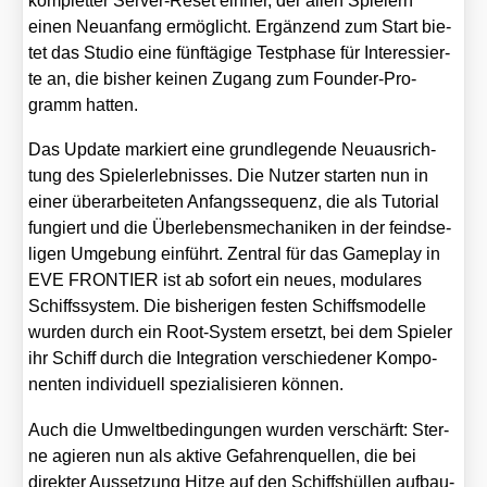
kom­plet­ter Ser­ver-Reset ein­her, der allen Spie­lern
einen Neu­an­fang ermög­licht. Ergän­zend zum Start bie­
tet das Stu­dio eine fünf­tä­gi­ge Test­pha­se für Inter­es­sier­
te an, die bis­her kei­nen Zugang zum Foun­der-Pro­
gramm hat­ten.
Das Update mar­kiert eine grund­le­gen­de Neu­aus­rich­
tung des Spiel­erleb­nis­ses. Die Nut­zer star­ten nun in
einer über­ar­bei­te­ten Anfangs­se­quenz, die als Tuto­ri­al
fun­giert und die Über­le­bens­me­cha­ni­ken in der feind­se­
li­gen Umge­bung ein­führt. Zen­tral für das Game­play in
EVE FRONTIER ist ab sofort ein neu­es, modu­la­res
Schiffs­sys­tem. Die bis­he­ri­gen fes­ten Schiffs­mo­del­le
wur­den durch ein Root-Sys­tem ersetzt, bei dem Spie­ler
ihr Schiff durch die Inte­gra­ti­on ver­schie­de­ner Kom­po­
nen­ten indi­vi­du­ell spe­zia­li­sie­ren kön­nen.
Auch die Umwelt­be­din­gun­gen wur­den ver­schärft: Ster­
ne agie­ren nun als akti­ve Gefah­ren­quel­len, die bei
direk­ter Aus­set­zung Hit­ze auf den Schiffs­hül­len auf­bau­