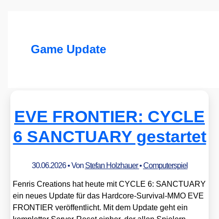
Game Update
EVE FRONTIER: CYCLE
6 SANCTUARY gestartet
30.06.2026
• Von
Stefan Holzhauer
•
Computerspiel
Fen­ris Crea­ti­ons hat heu­te mit CYCLE 6: SANCTUARY
ein neu­es Update für das Hard­core-Sur­vi­val-MMO EVE
FRONTIER ver­öf­fent­licht. Mit dem Update geht ein