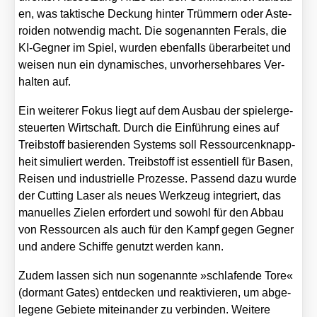
en, was tak­ti­sche Deckung hin­ter Trüm­mern oder Aste­
ro­iden not­wen­dig macht. Die soge­nann­ten Fer­als, die
KI-Geg­ner im Spiel, wur­den eben­falls über­ar­bei­tet und
wei­sen nun ein dyna­mi­sches, unvor­her­seh­ba­res Ver­
hal­ten auf.
Ein wei­te­rer Fokus liegt auf dem Aus­bau der spie­ler­ge­
steu­er­ten Wirt­schaft. Durch die Ein­füh­rung eines auf
Treib­stoff basie­ren­den Sys­tems soll Res­sour­cen­knapp­
heit simu­liert wer­den. Treib­stoff ist essen­ti­ell für Basen,
Rei­sen und indus­tri­el­le Pro­zes­se. Pas­send dazu wur­de
der Cut­ting Laser als neu­es Werk­zeug inte­griert, das
manu­el­les Zie­len erfor­dert und sowohl für den Abbau
von Res­sour­cen als auch für den Kampf gegen Geg­ner
und ande­re Schif­fe genutzt wer­den kann.
Zudem las­sen sich nun soge­nann­te »schla­fen­de Tore«
(dor­mant Gates) ent­de­cken und reak­ti­vie­ren, um abge­
le­ge­ne Gebie­te mit­ein­an­der zu ver­bin­den. Wei­te­re