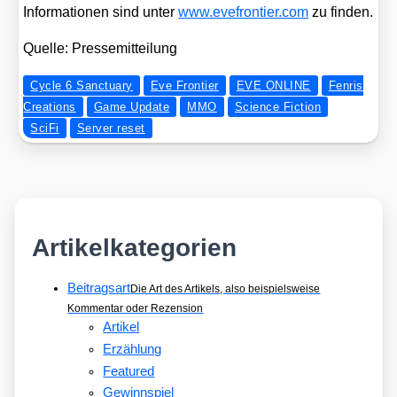
Infor­ma­tio­nen sind unter
www​.eve​fron​tier​.com
zu fin­den.
Quel­le: Pres­se­mit­tei­lung
Cycle 6 Sanctuary
Eve Frontier
EVE ONLINE
Fenris
Creations
Game Update
MMO
Science Fiction
SciFi
Server reset
Artikelkategorien
Beitragsart
Die Art des Artikels, also beispielsweise
Kommentar oder Rezension
Artikel
Erzählung
Featured
Gewinnspiel