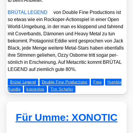
to beim Anbie­ter.
BRÜTAL LEGEND
von Dou­ble Fine Pro­duc­tions ist
so etwas wie ein Rock­oper-Action­spiel in einer Open
World-Umge­bung, in der man es klop­pend und fah­rend
mit Cover­bands, Dämo­nen und Hea­vy Metal zu tun
bekommt. Prot­ago­nist Eddie wird gespro­chen von Jack
Black, jede Men­ge wei­te­re Metal-Stars haben eben­falls
ihre Stim­men gelie­hen, Ozzy Osbor­ne tritt sogar per­
sön­lich in Erschei­nung. Auf Meta­cri­tic kommt BRÜTAL
LEGEND auf ziem­lich gute 80%.
Brütal Legend
Double Fine Productions
Free
Humble
Bundle
kostenlos
Tim Schafer
Für Umme: XONOTIC