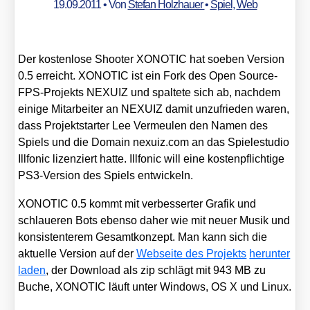
19.09.2011
• Von
Stefan Holzhauer
•
Spiel
,
Web
Der kos­ten­lo­se Shoo­ter XONOTIC hat soeben Ver­si­on
0.5 erreicht. XONOTIC ist ein Fork des Open Source-
FPS-Pro­jekts NEXUIZ und spal­te­te sich ab, nach­dem
eini­ge Mit­ar­bei­ter an NEXUIZ damit unzu­frie­den waren,
dass Pro­jekt­star­ter Lee Ver­meu­len den Namen des
Spiels und die Domain nexuiz​.com an das Spie­le­stu­dio
Ill­fo­nic lizen­ziert hat­te. Ill­fo­nic will eine kos­ten­pflich­ti­ge
PS3-Ver­si­on des Spiels ent­wi­ckeln.
XONOTIC 0.5 kommt mit ver­bes­ser­ter Gra­fik und
schlaue­ren Bots eben­so daher wie mit neu­er Musik und
kon­sis­ten­te­rem Gesamt­kon­zept. Man kann sich die
aktu­el­le Ver­si­on auf der
Web­sei­te des Pro­jekts
her­un­ter
laden
, der Down­load als zip schlägt mit 943 MB zu
Buche, XONOTIC läuft unter Win­dows, OS X und Linux.