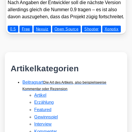
Nach Anga­ben der Ent­wick­ler soll die nächs­te Ver­si­on
aller­dings gleich die Num­mer 0.9 tra­gen – es ist also
davon aus­zu­ge­hen, dass das Pro­jekt zügig fort­schrei­tet.
0.5
Free
Nexuiz
Open Source
Shooter
Xonotix
Artikelkategorien
Beitragsart
Die Art des Artikels, also beispielsweise
Kommentar oder Rezension
Artikel
Erzählung
Featured
Gewinnspiel
Interview
Kommentar