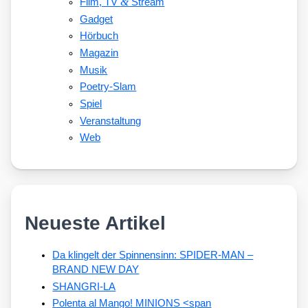
&
Film, TV
Stream
Gadget
Hörbuch
Magazin
Musik
Poetry-Slam
Spiel
Veranstaltung
Web
Neueste Artikel
Da klingelt der Spinnensinn: SPIDER-MAN –
BRAND NEW DAY
SHANGRI-LA
Polenta al Mango! MINIONS <span