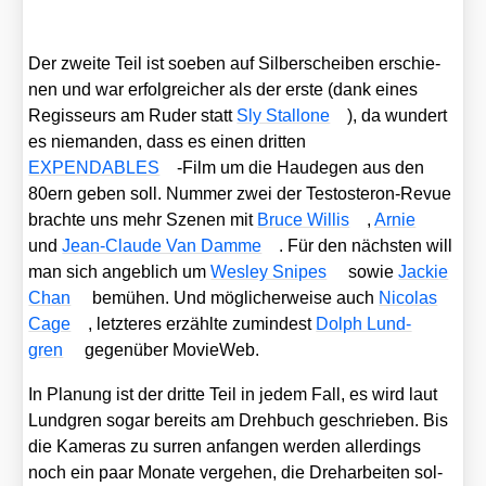
Der zwei­te Teil ist soeben auf Sil­ber­schei­ben erschie­
nen und war erfolg­rei­cher als der ers­te (dank eines
Regis­seurs am Ruder statt
Sly Stal­lo­ne
), da wun­dert
es nie­man­den, dass es einen drit­ten
EXPENDABLES
-Film um die Hau­de­gen aus den
80ern geben soll. Num­mer zwei der Tes­to­ste­ron-Revue
brach­te uns mehr Sze­nen mit
Bruce Wil­lis
,
Arnie
und
Jean-Clau­de Van Dam­me
. Für den nächs­ten will
man sich angeb­lich um
Wes­ley Snipes
sowie
Jackie
Chan
bemü­hen. Und mög­li­cher­wei­se auch
Nico­las
Cage
, letz­te­res erzähl­te zumin­dest
Dolph Lund­
gren
gegen­über MovieW­eb.
In Pla­nung ist der drit­te Teil in jedem Fall, es wird laut
Lund­gren sogar bereits am Dreh­buch geschrie­ben. Bis
die Kame­ras zu sur­ren anfan­gen wer­den aller­dings
noch ein paar Mona­te ver­ge­hen, die Dreh­ar­bei­ten sol­