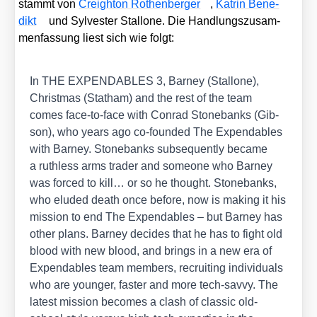
stammt von
Creigh­ton Rothen­ber­ger
,
Kat­rin Bene­
dikt
und Syl­ves­ter Stal­lo­ne. Die Hand­lungs­zu­sam­
men­fas­sung liest sich wie folgt:
In THE EXPENDABLES 3, Bar­ney (Stal­lo­ne),
Christ­mas (Stat­ham) and the rest of the team
comes face-to-face with Con­rad Ston­ebanks (Gib­
son), who years ago co-foun­ded The Expen­da­bles
with Bar­ney. Ston­ebanks sub­se­quent­ly beca­me
a ruthl­ess arms trader and someone who Bar­ney
was forced to kill… or so he thought. Ston­ebanks,
who elu­ded death once befo­re, now is making it his
mis­si­on to end The Expen­da­bles – but Bar­ney has
other plans. Bar­ney deci­des that he has to fight old
blood with new blood, and brings in a new era of
Expen­da­bles team mem­bers, recrui­ting indi­vi­du­als
who are youn­ger, fas­ter and more tech-sav­vy. The
latest mis­si­on beco­mes a clash of clas­sic old-