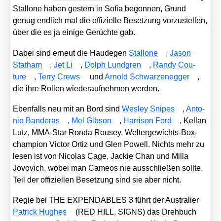
Stal­lo­ne haben ges­tern in Sofia begon­nen, Grund
genug end­lich mal die offi­zi­el­le Beset­zung vor­zu­stel­len,
über die es ja eini­ge Gerüch­te gab.
Dabei sind erneut die Hau­de­gen
Stal­lo­ne
,
Jason
Stat­ham
,
Jet Li
,
Dolph Lund­gren
,
Ran­dy Cou­
ture
,
Ter­ry Crews
und
Arnold Schwar­zen­eg­ger
,
die ihre Rol­len wie­der­auf­neh­men wer­den.
Eben­falls neu mit an Bord sind
Wes­ley Snipes
,
Anto­
nio Ban­de­ras
,
Mel Gib­son
,
Har­ri­son Ford
, Kel­lan
Lutz, MMA-Star Ron­da Rou­sey, Wel­ter­ge­wichts-Box­
cham­pi­on Vic­tor Ortiz und Glen Powell. Nichts mehr zu
lesen ist von Nico­las Cage, Jackie Chan und Mil­la
Jovo­vich, wobei man Came­os nie aus­schlie­ßen soll­te.
Teil der offi­zi­el­len Beset­zung sind sie aber nicht.
Regie bei THE EXPENDABLES 3 führt der Aus­tra­li­er
Patrick Hug­hes
(RED HILL, SIGNS) das Dreh­buch