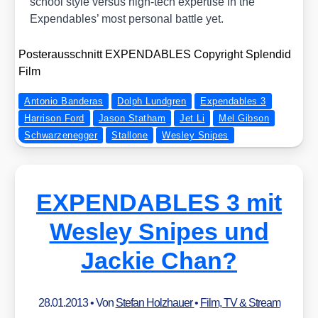
school style ver­sus high-tech exper­ti­se in the
Expen­da­bles’ most per­so­nal batt­le yet.
Pos­ter­aus­schnitt EXPENDABLES Copy­right Sple­ndid
Film
Antonio Banderas
Dolph Lundgren
Expendables 3
Harrison Ford
Jason Statham
Jet Li
Mel Gibson
Schwarzenegger
Stallone
Wesley Snipes
EXPENDABLES 3 mit
Wesley Snipes und
Jackie Chan?
28.01.2013
• Von
Stefan Holzhauer
•
Film, TV & Stream