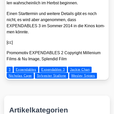
len wahr­schein­lich im Herbst begin­nen.
Einen Start­ter­min und wei­te­re Details gibt es noch
nicht, es wird aber ange­nom­men, dass
EXPENDABLES 3 im Som­mer 2014 in die Kinos kom­
men könn­te.
[cc]
Pro­mo­mo­tiv EXPENDABLES 2 Copy­right Mil­le­ni­um
&
Films
Nu Image, Sple­ndid Film
3
Expendables
Expendables 3
Jackie Chan
Nicholas Cage
Sylvester Stallone
Wesley Snipes
Artikelkategorien