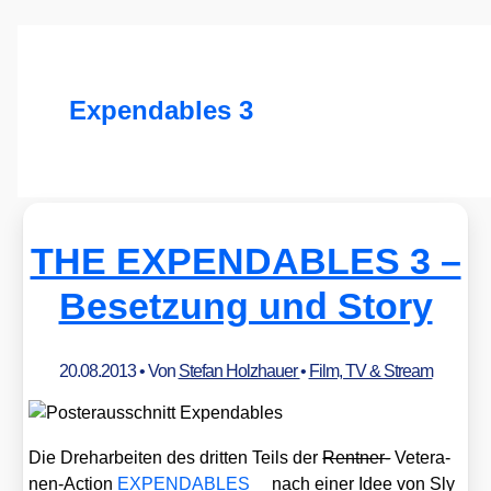
Expendables 3
THE EXPENDABLES 3 –
Besetzung und Story
20.08.2013
• Von
Stefan Holzhauer
•
Film, TV & Stream
Die Dreh­ar­bei­ten des drit­ten Teils der
Rent­ner-
Vete­ra­
nen-Action
EXPENDABLES
nach einer Idee von Sly