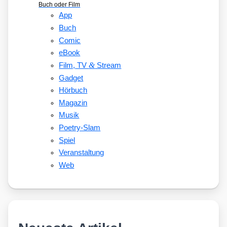
Buch oder Film
App
Buch
Comic
eBook
&
Film, TV
Stream
Gadget
Hörbuch
Magazin
Musik
Poetry-Slam
Spiel
Veranstaltung
Web