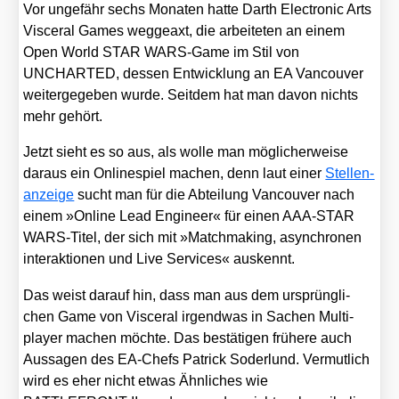
Vor unge­fähr sechs Mona­ten hat­te Darth Elec­tro­nic Arts
Vis­ce­ral Games weg­ge­axt, die arbei­te­ten an einem
Open World STAR WARS-Game im Stil von
UNCHARTED, des­sen Ent­wick­lung an EA Van­cou­ver
wei­ter­ge­ge­ben wur­de. Seit­dem hat man davon nichts
mehr gehört.
Jetzt sieht es so aus, als wol­le man mög­li­cher­wei­se
dar­aus ein Online­spiel machen, denn laut einer
Stel­len­
an­zei­ge
sucht man für die Abtei­lung Van­cou­ver nach
einem »Online Lead Engi­neer« für einen AAA-STAR
WARS-Titel, der sich mit »Match­ma­king, asyn­chro­nen
inter­ak­tio­nen und Live Ser­vices« aus­kennt.
Das weist dar­auf hin, dass man aus dem ursprüng­li­
chen Game von Vis­ce­ral irgend­was in Sachen Mul­ti­
play­er machen möch­te. Das bestä­ti­gen frü­he­re auch
Aus­sa­gen des EA-Chefs Patrick Soder­lund. Ver­mut­lich
wird es eher nicht etwas Ähn­li­ches wie