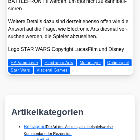
BATTLEFRONT II wer­den, um das nicht zu kan­ni­ba­li­
sie­ren.
Wei­te­re Details dazu sind der­zeit eben­so offen wie die
Ant­wort auf die Fra­ge, wie Elec­tro­nic Arts dies­mal ver­
su­chen wer­den, die Spie­ler abzu­sei­hen.
Logo STAR WARS Copy­right Lucas­Film und Dis­ney
EA Vancouver
Electronic Arts
Multiplayer
Onlinespiel
Star Wars
Visceral Games
Artikelkategorien
Beitragsart
Die Art des Artikels, also beispielsweise
Kommentar oder Rezension