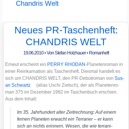
Chandris Welt
Neues PR-Taschenheft:
CHANDRIS WELT
19.06.2010
• Von
Stefan Holzhauer
•
Romanheft
Erneut erscheint ein
PERRY RHODAN
-Pla­ne­ten­ro­man in
einer Reinkar­na­ti­on als Taschen­heft. Dies­mal han­delt es
sich um CHANDRIS WELT, den PR-Debut­ro­man von
Sus­
an Schwartz
(ali­as Uschi Zietsch), der als Pla­ne­ten­ro­
man 375 im Dezem­ber 1992 im Taschen­buch erschien.
Aus dem Inhalt:
Im 35. Jahr­hun­dert alter Zeit­rech­nung: Auf einem
fer­nen Pla­ne­ten erwacht ein Ter­ra­ner – er kann
sich an nichts erin­nern. Wesen, die wie ter­ra­ni­