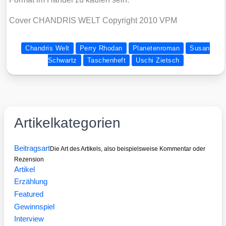
Cover CHANDRIS WELT Copy­right 2010 VPM
Chandris Welt
Perry Rhodan
Planetenroman
Susan
Schwartz
Taschenheft
Uschi Zietsch
Artikelkategorien
Beitragsart
Die Art des Artikels, also beispielsweise Kommentar oder
Rezension
Artikel
Erzählung
Featured
Gewinnspiel
Interview