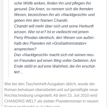
sche Wöl­fe wir­ken, fin­den ihn und pfle­gen ihn
gesund. Die Anen, so nen­nen sich die frem­den
Wesen, bezeich­nen ihn als »Nackt­ge­sicht« und
geben ihm den Namen Chandri.
Chandri will mehr über sich und sei­ne Her­kunft
wis­sen. Wer ist er? Ist er viel­leicht mit jenem
Per­ry Rho­dan iden­tisch, den Wesen von außer­
halb des Pla­ne­ten mit »Groß­ad­mi­nis­tra­tor«
anspre­chen?
Das »Nackt­ge­sicht« macht sich mit sei­nen neu­
en Freun­den auf einen Weg vol­ler Gefah­ren. Am
Ende stößt er auf eine Wahr­heit, die ihn erschüt­
tert…
Wie bei den Taschen­heft-Aus­ga­ben üblich, wur­de der
Roman behut­sam über­ar­bei­tet und auf gemä­ßig­te neue
Recht­schrei­bung umge­stellt. Ab dem 23. Juli 2010 wird
CHANDRIS WELT als sieb­ter Pla­ne­ten­ro­man in neu­em
For­mat im Han­del zu kau­fen sein.