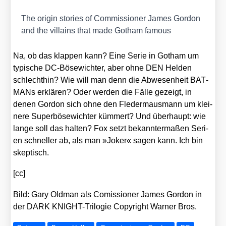
The ori­gin sto­ries of Com­mis­sio­ner James Gor­don
and the vil­lains that made Got­ham famous
Na, ob das klap­pen kann? Eine Serie in Got­ham um
typi­sche DC-Böse­wich­ter, aber ohne DEN Hel­den
schlecht­hin? Wie will man denn die Abwe­sen­heit BAT­
MANs erklä­ren? Oder wer­den die Fäl­le gezeigt, in
denen Gor­don sich ohne den Fle­der­maus­mann um klei­
ne­re Super­bö­se­wich­ter küm­mert? Und über­haupt: wie
lan­ge soll das hal­ten? Fox setzt bekann­ter­ma­ßen Seri­
en schnel­ler ab, als man »Joker« sagen kann. Ich bin
skep­tisch.
[cc]
Bild: Gary Old­man als Comis­sio­ner James Gor­don in
der DARK KNIGHT-Tri­lo­gie Copy­right War­ner Bros.