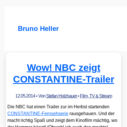
Bruno Heller
Wow! NBC zeigt
CONSTANTINE-Trailer
12.05.2014
• Von
Stefan Holzhauer
•
Film, TV & Stream
Die NBC hat einen Trai­ler zur im Herbst star­ten­den
CON­STAN­TI­NE-Fern­seh­se­rie
raus­ge­hau­en. Und der
macht rich­tig Spaß und zeigt dem Kino­film mäch­tig, wo