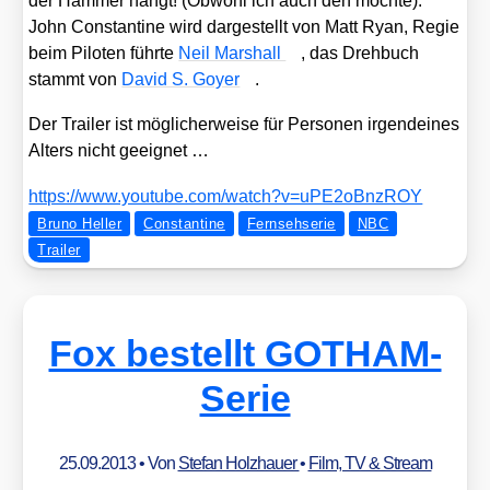
der Ham­mer hängt! (Obwohl ich auch den moch­te).
John Con­stan­ti­ne wird dar­ge­stellt von Matt Ryan, Regie
beim Pilo­ten führ­te
Neil Mar­shall
, das Dreh­buch
stammt von
David S. Goy­er
.
Der Trai­ler ist mög­li­cher­wei­se für Per­so­nen irgend­ei­nes
Alters nicht geeig­net …
https://​www​.you​tube​.com/​w​a​t​c​h​?​v​=​u​P​E​2​o​B​n​z​ROY
Bruno Heller
Constantine
Fernsehserie
NBC
Trailer
Fox bestellt GOTHAM-
Serie
25.09.2013
• Von
Stefan Holzhauer
•
Film, TV & Stream