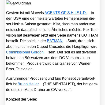
Ges­tern ist mit Mar­vels
AGENTS OF S.H.I.E.L.D.
in
den USA eine der meis­ter­war­te­ten Fern­seh­se­ri­en die­
ser Herbst-Sai­son gestar­tet. Klar, dass man anders­wo
nei­disch dar­auf schielt und Ähn­li­ches möch­te. Fox Tele­
vi­si­on hat des­we­gen jetzt eine Serie namens GOTHAM
bestellt. Die spielt in der
BATMAN
-Stadt, dreht sich
aber nicht um den Caped Cru­sader, die Haupt­fi­gur wird
Com­mis­sio­ner Gor­don
sein. Der soll es mit diver­sen
bekann­ten Bös­wat­zen aus dem DC-Ver­sum zu tun
bekom­men. Pro­du­ziert wird das Gan­ze von War­ner
Bros. Tele­vi­si­on.
Aus­füh­ren­der Pro­du­zent und fürs Kon­zept ver­ant­wort­
lich ist
Bru­no Hel­ler
(THE MENTALIST), der hat gera­
de erst ein Mars-Dra­ma an CW ver­kauft.
Kon­zept der Serie: