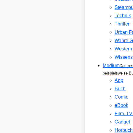
Steamp
Technik
Thriller
Urban F
Wahre G
Western
Wissens
Medium
Das be
beispielsweise B
App
Buch
Comic
eBook
Film, T
Gadget
Hörbuch