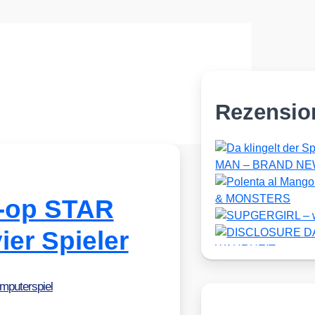
Rezensio
-op STAR
er Spieler
mputerspiel