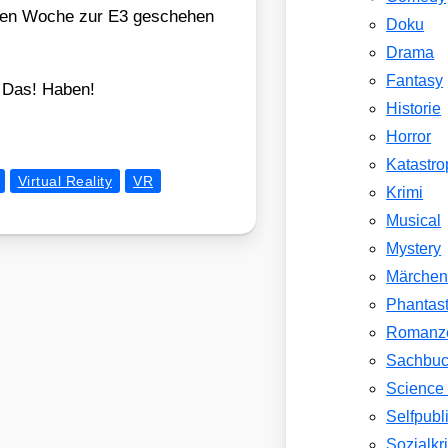
s­ten Woche zur E3 gesche­hen
Doku
Drama
Fantasy
! Das! Haben!
Historie
Horror
Katastr
Virtual Reality
VR
Krimi
Musical
Mystery
Märche
Phantast
Romanz
Sachbu
Science 
Selfpubl
Sozialkri