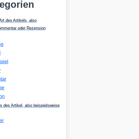
tegorien
Art des Artikels, also
Kommentar oder Rezension
ng
d
piel
w
tar
be
on
s des Artikel, also beispielsweise
er