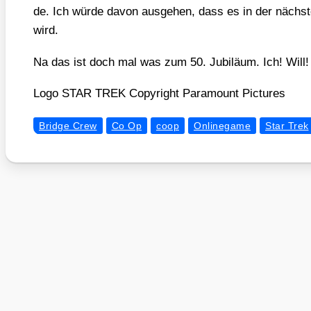
de. Ich wür­de davon aus­ge­hen, dass es in der näch
wird.
Na das ist doch mal was zum 50. Jubi­lä­um. Ich! Will
Logo STAR TREK Copy­right Para­mount Pic­tures
Bridge Crew
Co Op
coop
Onlinegame
Star Trek