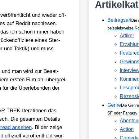
Artikelka
r­öf­fent­licht und wie­der off­
Beitragsart
Die 
 auf Red­dit nach­le­sen.
beispielsweise 
l, das ich schon immer haben
Artikel
ken­of­fi­zie­re eines Ster­
Erzählu
ieur und Tak­tik) und muss
Feature
Gewinns
Intervie
me und man wird zur Besat­
Kommen
em ers­ten Film an, über­grei­
 für die Über­le­ben­den der
Lesepro
Rezensi
Genre
Die Genre
AR TREK-Ite­ra­tio­nen das
SF oder Fantasy
risch. Die gesam­ten Details
Abenteu
hread anse­hen
. Bil­der zei­ge
Action
ffi­zi­ell ver­öf­fent­licht wur­
Comedy