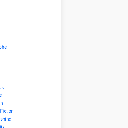
ophe
n
ik
e
ch
Fiction
ishing
tik