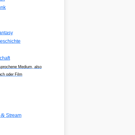
unk
antasy
eschichte
chaft
sprochene Medium, also
uch oder Film
&
V
Stream