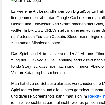
Es war eine Art Leak, offen­bar von Digi­talS­py zu früh ve
line genom­men, aber dan Goog­le Cache kann man alles
Ubi­s­oft und Ent­wick­ler Red Storm machen das Spie
woll­te: In BRIDGE CREW stellt man einen von vier Brü­c
nen­flot­ten­schif­fes dar (Cap­tain, Steu­er­mann, Inge­n
zusam­men Mis­sio­nen lösen.
Das Spiel han­delt im Uni­ver­sum der JJ Abrams-Fil­
zung der USS Aegis. Die Hand­lung setzt direkt nach d
fen­de Sto­ry ist, dass man nach einem neu­en Pla­ne­ten
Vul­kan-Kata­stro­phe suchen soll.
Man hat diver­se Schau­spie­ler aus ver­schie­de­nen ST
Spiel tes­ten las­sen und alle klin­gen gera­de­zu eupho­
und diver­se Screen­shots kann man sich im
Red­dit-T
ich hier vor­sichts­hal­ber mal nicht, weil es ja noch nicht o