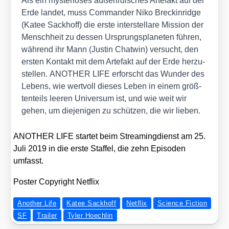
Als ein mys­te­riö­ses außer­ir­di­sches Arte­fakt auf der
Erde lan­det, muss Com­man­der Niko Bre­ckin­ridge
(Katee Sack­hoff) die ers­te inter­stel­la­re Mis­si­on der
Mensch­heit zu des­sen Ursprungs­pla­ne­ten füh­ren,
wäh­rend ihr Mann (Jus­tin Chat­win) ver­sucht, den
ers­ten Kon­takt mit dem Arte­fakt auf der Erde her­zu­
stel­len. ANOTHER LIFE erforscht das Wun­der des
Lebens, wie wert­voll die­ses Leben in einem größ­
ten­teils lee­ren Uni­ver­sum ist, und wie weit wir
gehen, um die­je­ni­gen zu schüt­zen, die wir lie­ben.
ANOTHER LIFE star­tet beim Strea­ming­dienst am 25.
Juli 2019 in die ers­te Staf­fel, die zehn Epi­so­den
umfasst.
Pos­ter Copy­right Net­flix
Another Life
Katee Sackhoff
Netflix
Science Fiction
SF
Trailer
Tyler Hoechlin