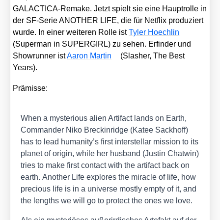
GALAC­TI­CA-Remake. Jetzt spielt sie eine Haupt­rol­le in
der SF-Serie ANOTHER LIFE, die für Net­flix pro­du­ziert
wur­de. In einer wei­te­ren Rol­le ist
Tyler Hoech­lin
(Super­man in SUPERGIRL) zu sehen. Erfin­der und
Show­run­ner ist
Aaron Mar­tin
(Slas­her, The Best
Years).
Prä­mis­se:
When a mys­te­rious ali­en Arti­fact lands on Earth,
Com­man­der Niko Bre­ckin­ridge (Katee Sack­hoff)
has to lead humanity’s first inter­stel­lar mis­si­on to its
pla­net of ori­gin, while her hus­band (Jus­tin Chat­win)
tri­es to make first cont­act with the arti­fact back on
earth.
Ano­ther Life
explo­res the mira­cle of life, how
pre­cious life is in a uni­ver­se most­ly emp­ty of it, and
the lengths we will go to pro­tect the ones we love.