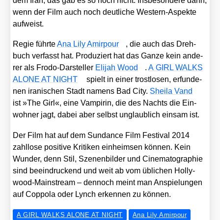
dem Iran, das gab es so noch nicht. Ins­be­son­de­re dann,
wenn der Film auch noch deut­li­che Wes­tern-Aspek­te
auf­weist.
Regie führ­te
Ana Lily Amir­pour
, die auch das Dreh­
buch ver­fasst hat. Pro­du­ziert hat das Gan­ze kein ande­
rer als Fro­do-Dar­stel­ler
Eli­jah Wood
.
A GIRL WALKS
ALONE AT NIGHT
spielt in einer trost­lo­sen, erfun­de­
nen ira­ni­schen Stadt namens Bad City.
Shei­la Vand
ist »The Girl«, eine Vam­pi­rin, die des Nachts die Ein­
woh­ner jagt, dabei aber selbst unglaub­lich ein­sam ist.
Der Film hat auf dem Sun­dance Film Fes­ti­val 2014
zahl­lo­se posi­ti­ve Kri­ti­ken ein­heim­sen kön­nen. Kein
Wun­der, denn Stil, Sze­nen­bil­der und Cine­ma­to­gra­phie
sind beein­dru­ckend und weit ab vom übli­chen Hol­ly­
wood-Main­stream – den­noch meint man Anspie­lun­gen
auf Cop­po­la oder Lynch erken­nen zu kön­nen.
A GIRL WALKS ALONE AT NIGHT
Ana Lily Amirpour