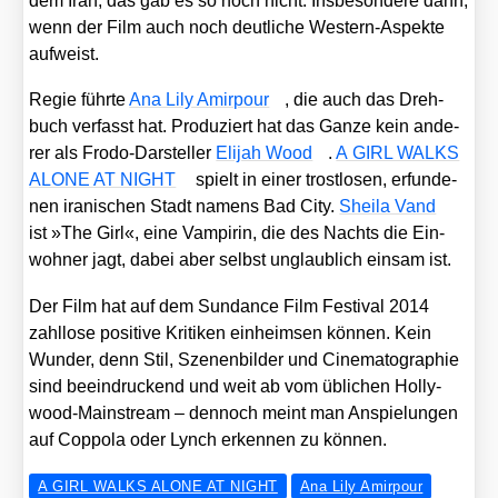
dem Iran, das gab es so noch nicht. Ins­be­son­de­re dann,
wenn der Film auch noch deut­li­che Wes­tern-Aspek­te
auf­weist.
Regie führ­te
Ana Lily Amir­pour
, die auch das Dreh­
buch ver­fasst hat. Pro­du­ziert hat das Gan­ze kein ande­
rer als Fro­do-Dar­stel­ler
Eli­jah Wood
.
A GIRL WALKS
ALONE AT NIGHT
spielt in einer trost­lo­sen, erfun­de­
nen ira­ni­schen Stadt namens Bad City.
Shei­la Vand
ist »The Girl«, eine Vam­pi­rin, die des Nachts die Ein­
woh­ner jagt, dabei aber selbst unglaub­lich ein­sam ist.
Der Film hat auf dem Sun­dance Film Fes­ti­val 2014
zahl­lo­se posi­ti­ve Kri­ti­ken ein­heim­sen kön­nen. Kein
Wun­der, denn Stil, Sze­nen­bil­der und Cine­ma­to­gra­phie
sind beein­dru­ckend und weit ab vom übli­chen Hol­ly­
wood-Main­stream – den­noch meint man Anspie­lun­gen
auf Cop­po­la oder Lynch erken­nen zu kön­nen.
A GIRL WALKS ALONE AT NIGHT
Ana Lily Amirpour