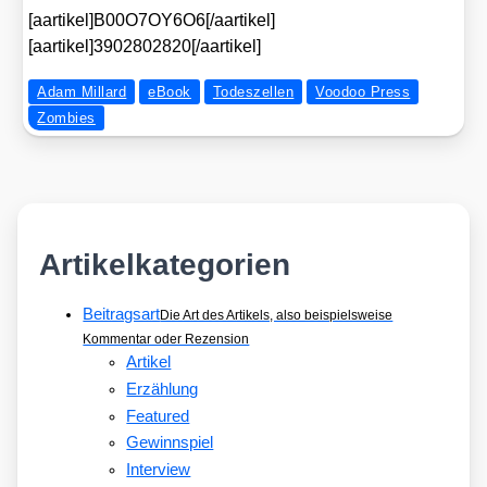
[aartikel]B00O7OY6O6[/aartikel]
[aartikel]3902802820[/aartikel]
Adam Millard
eBook
Todeszellen
Voodoo Press
Zombies
Artikelkategorien
Beitragsart
Die Art des Artikels, also beispielsweise
Kommentar oder Rezension
Artikel
Erzählung
Featured
Gewinnspiel
Interview