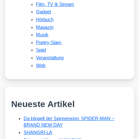
&
Film, TV
Stream
Gadget
Hörbuch
Magazin
Musik
Poetry-Slam
Spiel
Veranstaltung
Web
Neueste Artikel
Da klingelt der Spinnensinn: SPIDER-MAN –
BRAND NEW DAY
SHANGRI-LA