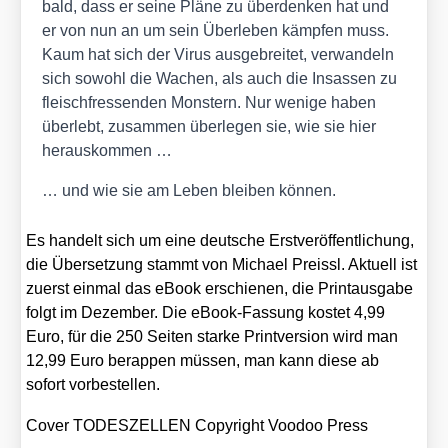
bald, dass er sei­ne Plä­ne zu über­den­ken hat und
er von nun an um sein Über­le­ben kämp­fen muss.
Kaum hat sich der Virus aus­ge­brei­tet, ver­wan­deln
sich sowohl die Wachen, als auch die Insas­sen zu
fleisch­fres­sen­den Mons­tern. Nur weni­ge haben
über­lebt, zusam­men über­le­gen sie, wie sie hier
her­aus­kom­men …
… und wie sie am Leben blei­ben kön­nen.
Es han­delt sich um eine deut­sche Erst­ver­öf­fent­li­chung,
die Über­set­zung stammt von Micha­el Preis­sl. Aktu­ell ist
zuerst ein­mal das eBook erschie­nen, die Print­aus­ga­be
folgt im Dezem­ber. Die eBook-Fas­sung kos­tet 4,99
Euro, für die 250 Sei­ten star­ke Print­ver­si­on wird man
12,99 Euro berap­pen müs­sen, man kann die­se ab
sofort vor­be­stel­len.
Cover TODESZELLEN Copy­right Voo­doo Press