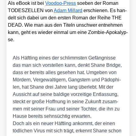
Als eBook ist bei
Voo­doo-Press
soeben der Roman
TODESZELLEN von
Adam Mil­lard
erschie­nen. Es han­
delt sich dabei um den ers­ten Roman der Rei­he THE
DEAD. Wie man aus den Titeln unschwer ent­neh­men
kann, geht es wie­der ein­mal um eine Zom­bie-Apo­ka­lyp­
se.
Als Häft­ling eines der schlimms­ten Gefäng­nis­se
das man sich vor­stel­len kann, denkt Shane Bridge,
dass er bereits alles gese­hen hat. Umge­ben von
Mör­dern, Ver­ge­wal­ti­gern, Gangs­tern und Pädo­phi­
len, hat Shane drei Jah­re lang über­lebt. Mit der
Aus­sicht auf sei­ne bal­di­ge vor­zei­ti­ge Ent­las­sung,
steckt er gro­ße Hoff­nung in sei­ne Zukunft zusam­
men mit sei­ner Frau und sei­ner Toch­ter, die ihn zu
Hau­se bereits sehn­süch­tig erwar­ten.
Doch als ein neu­er Häft­ling ankommt, der einen
töd­li­chen Virus mit sich trägt, erkennt Shane schon