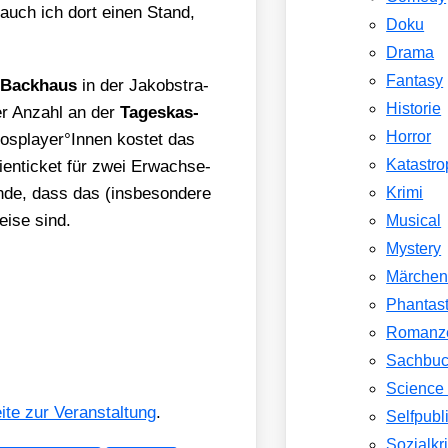
auch ich dort einen Stand,
Doku
Drama
Fantasy
 Back­haus
in der Jakobstra­
Historie
er Anzahl an der
Tages­kas­
Horror
Cosplayer°Innen kos­tet das
Katastr
i­en­ti­cket für zwei Erwach­se­
­de, dass das (ins­be­son­de­re
Krimi
ei­se sind.
Musical
Mystery
Märche
Phantast
Romanz
Sachbu
Science 
­te zur Ver­an­stal­tung
.
Selfpubl
Sozialkri