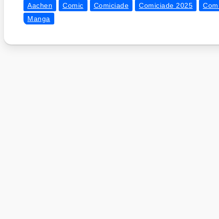
Aachen
Comic
Comiciade
Comiciade 2025
Comi
Manga