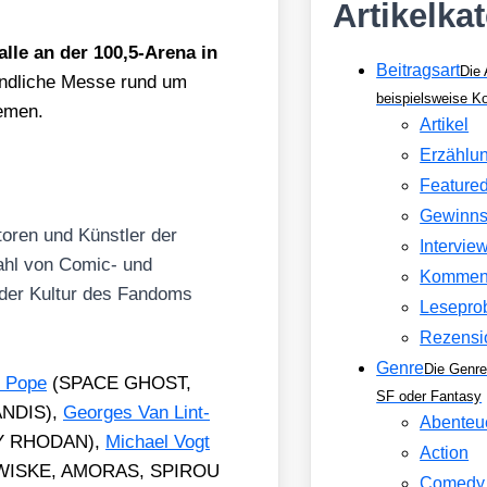
Artikelka
hal­le an der 100,5‑Arena in
Beitragsart
Die 
eund­li­che Mes­se rund um
beispielsweise 
e­men.
Artikel
Erzählu
Feature
Gewinns
utoren und Künst­ler der
Intervie
zahl von Comic- und
Kommen
 der Kul­tur des Fan­doms
Lesepro
Rezensi
Genre
Die Genre
t Pope
(SPACE GHOST,
SF oder Fantasy
NDIS),
Geor­ges Van Lint­
Abenteu
Y RHODAN),
Micha­el Vogt
Action
ISKE, AMORAS, SPIROU
Comedy