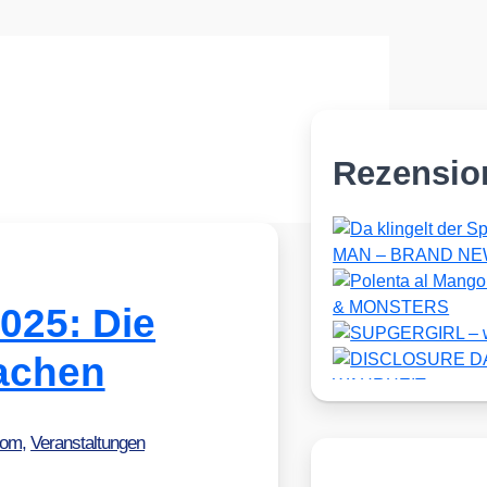
Rezensio
025: Die
achen
dom
,
Veranstaltungen