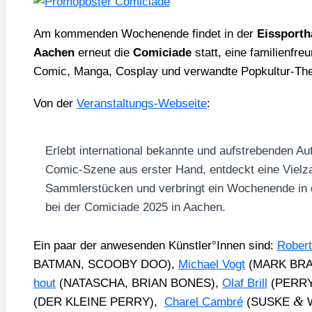
Am kom­men­den Wochen­en­de fin­det in der
Eis­sport­
Aachen
erneut die
Comic­ia­de
statt, eine fami­li­en­fr
Comic, Man­ga, Cos­play und ver­wand­te Pop­kul­tur-Th
Von der
Ver­an­stal­tungs-Web­sei­te
:
Erlebt inter­na­tio­nal bekann­te und auf­stre­ben­den A
Comic-Sze­ne aus ers­ter Hand, ent­deckt eine Viel­
Samm­ler­stü­cken und ver­bringt ein Wochen­en­de in
bei der Comic­ia­de 2025 in Aachen.
Ein paar der anwe­sen­den Künstler°Innen sind:
Rober
BATMAN, SCOOBY DOO),
Micha­el Vogt
(MARK BRA
hout
(NATASCHA, BRIAN BONES),
Olaf Brill
(PERR
&
(DER KLEINE PERRY),
Cha­rel Cam­bré
(SUSKE
W