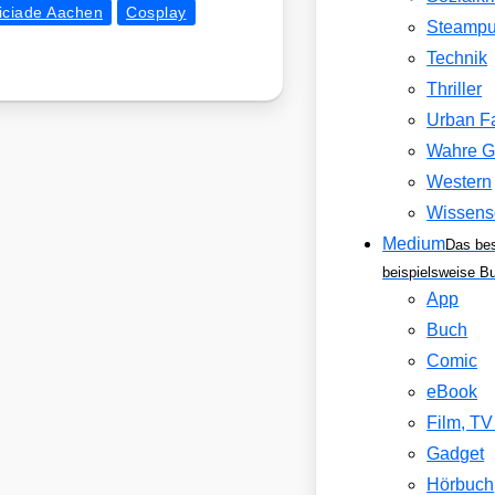
ciade Aachen
Cosplay
Steamp
Technik
Thriller
Urban F
Wahre G
Western
Wissens
Medium
Das be
beispielsweise B
App
Buch
Comic
eBook
Film, T
Gadget
Hörbuch