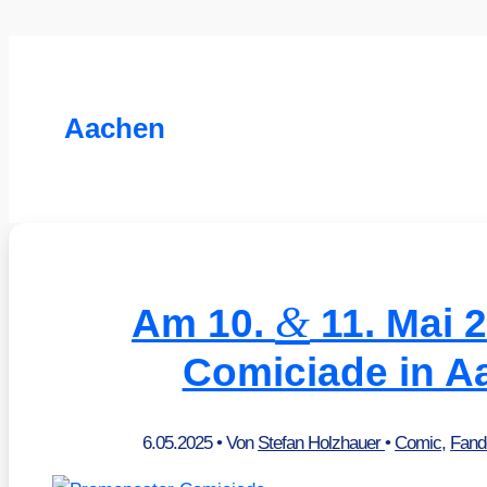
Aachen
&
Am 10.
11. Mai 2
Comiciade in A
6.05.2025
• Von
Stefan Holzhauer
•
Comic
,
Fan