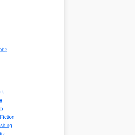
ophe
n
ik
e
ch
Fiction
ishing
tik