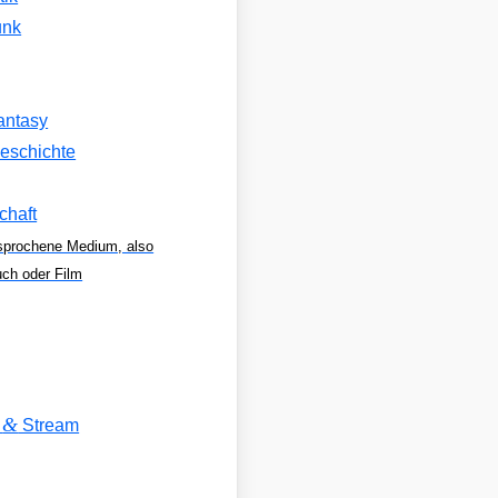
unk
antasy
eschichte
chaft
sprochene Medium, also
uch oder Film
&
V
Stream