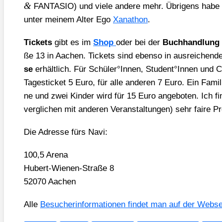
&
FANTASIO) und vie­le ande­re mehr. Übri­gens habe 
unter mei­nem Alter Ego
Xan­athon
.
Tickets
gibt es im
Shop
oder bei der
Buch­hand­lung
ße 13 in Aachen. Tickets sind eben­so in aus­rei­chen­d
se
erhält­lich. Für Schüler°Innen, Student°Innen und 
Tages­ti­cket 5 Euro, für alle ande­ren 7 Euro. Ein Fami­l
ne und zwei Kin­der wird für 15 Euro ange­bo­ten. Ich fin
ver­gli­chen mit ande­ren Ver­an­stal­tun­gen) sehr fai­re Pr
Die Adres­se fürs Navi:
100,5 Are­na
Hubert-Wie­nen-Stra­ße 8
52070 Aachen
Alle
Besu­cher­infor­ma­tio­nen fin­det man auf der Web­sei