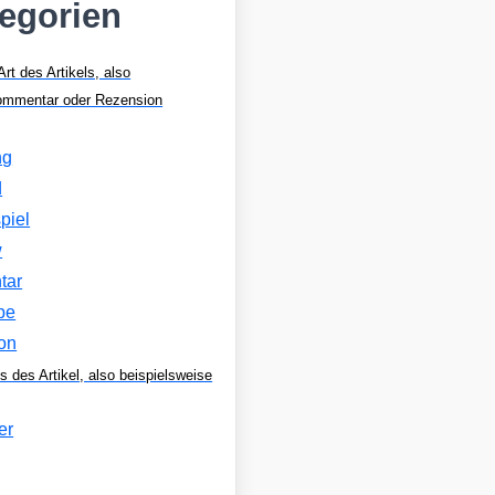
tegorien
Art des Artikels, also
Kommentar oder Rezension
ng
d
piel
w
tar
be
on
s des Artikel, also beispielsweise
er