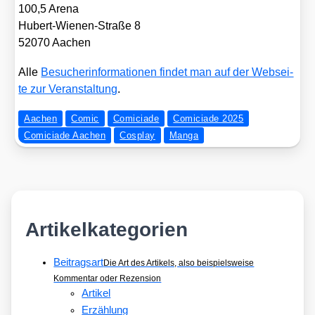
100,5 Are­na
Hubert-Wie­nen-Stra­ße 8
52070 Aachen
Alle
Besu­cher­infor­ma­tio­nen fin­det man auf der Web­sei­
te zur Ver­an­stal­tung
.
Aachen
Comic
Comiciade
Comiciade 2025
Comiciade Aachen
Cosplay
Manga
Artikelkategorien
Beitragsart
Die Art des Artikels, also beispielsweise
Kommentar oder Rezension
Artikel
Erzählung