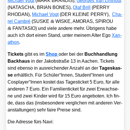
Micha­el Vogt
(MARK BRANDIS),
Geor­ges Van Lint­hout
(NATASCHA, BRIAN BONES),
Olaf Brill
(PERRY
RHODAN),
Micha­el Vogt
(DER KLEINE PERRY),
Cha­
&
rel Cam­bré
(SUSKE
WISKE, AMORAS, SPIROU
&
FANTASIO) und vie­le ande­re mehr. Übri­gens habe
auch ich dort einen Stand, unter mei­nem Alter Ego
Xan­
athon
.
Tickets
gibt es im
Shop
oder bei der
Buch­hand­lung
Back­haus
in der Jakobstra­ße 13 in Aachen. Tickets
sind eben­so in aus­rei­chen­der Anzahl an der
Tages­kas­
se
erhält­lich. Für Schüler°Innen, Student°Innen und
Cosplayer°Innen kos­tet das Tages­ti­cket 5 Euro, für alle
ande­ren 7 Euro. Ein Fami­li­en­ti­cket für zwei Erwach­se­
ne und zwei Kin­der wird für 15 Euro ange­bo­ten. Ich fin­
de, dass das (ins­be­son­de­re ver­gli­chen mit ande­ren Ver­
an­stal­tun­gen) sehr fai­re Prei­se sind.
Die Adres­se fürs Navi: