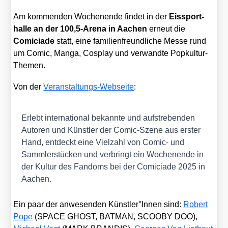
Am kom­men­den Wochen­en­de fin­det in der
Eis­sport­
hal­le an der 100,5‑Arena in Aachen
erneut die
Comic­ia­de
statt, eine fami­li­en­freund­li­che Mes­se rund
um Comic, Man­ga, Cos­play und ver­wand­te Pop­kul­tur-
The­men.
Von der
Ver­an­stal­tungs-Web­sei­te
:
Erlebt inter­na­tio­nal bekann­te und auf­stre­ben­den
Autoren und Künst­ler der Comic-Sze­ne aus ers­ter
Hand, ent­deckt eine Viel­zahl von Comic- und
Samm­ler­stü­cken und ver­bringt ein Wochen­en­de in
der Kul­tur des Fan­doms bei der Comic­ia­de 2025 in
Aachen.
Ein paar der anwe­sen­den Künstler°Innen sind:
Robert
Pope
(SPACE GHOST, BATMAN, SCOOBY DOO),