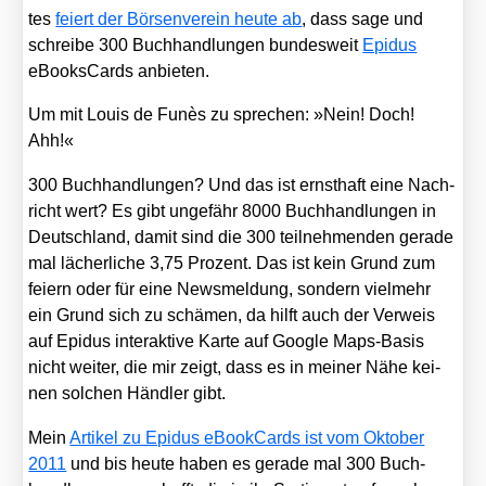
tes
fei­ert der Bör­sen­ver­ein heu­te ab
, dass sage und
schrei­be 300 Buch­hand­lun­gen bun­des­weit
Epi­dus
eBooksCards anbie­ten.
Um mit Lou­is de Funès zu spre­chen: »Nein! Doch!
Ahh!«
300 Buch­hand­lun­gen? Und das ist ernst­haft eine Nach­
richt wert? Es gibt unge­fähr 8000 Buch­hand­lun­gen in
Deutsch­land, damit sind die 300 teil­neh­men­den gera­de
mal lächer­li­che 3,75 Pro­zent. Das ist kein Grund zum
fei­ern oder für eine News­mel­dung, son­dern viel­mehr
ein Grund sich zu schä­men, da hilft auch der Ver­weis
auf Epi­dus inter­ak­ti­ve Kar­te auf Goog­le Maps-Basis
nicht wei­ter, die mir zeigt, dass es in mei­ner Nähe kei­
nen sol­chen Händ­ler gibt.
Mein
Arti­kel zu Epi­dus eBook­Cards ist vom Okto­ber
2011
und bis heu­te haben es gera­de mal 300 Buch­