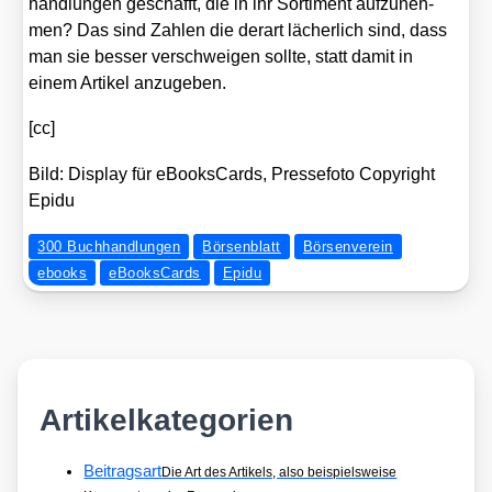
hand­lun­gen geschafft, die in ihr Sor­ti­ment auf­zu­neh­
men? Das sind Zah­len die der­art lächer­lich sind, dass
man sie bes­ser ver­schwei­gen soll­te, statt damit in
einem Arti­kel anzu­ge­ben.
[cc]
Bild: Dis­play für eBooksCards, Pres­se­fo­to Copy­right
Epi­du
300 Buchhandlungen
Börsenblatt
Börsenverein
ebooks
eBooksCards
Epidu
Artikelkategorien
Beitragsart
Die Art des Artikels, also beispielsweise