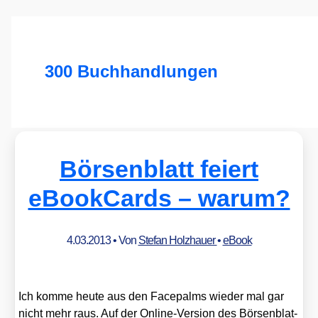
300 Buchhandlungen
Börsenblatt feiert
eBookCards – warum?
4.03.2013
• Von
Stefan Holzhauer
•
eBook
Ich kom­me heu­te aus den Face­palms wie­der mal gar
nicht mehr raus. Auf der Online-Ver­si­on des Bör­sen­blat­