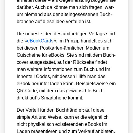
erhal­ten die­se – als Gegen­leis­tung blog­gen sie
dar­über. Auch da könn­te man sich fra­gen, war­
um nie­mand aus der alt­ein­ge­ses­se­nen Buch­
bran­che auf die­se Idee ver­fal­len ist.
Die neu­es­te Idee des umtrie­bi­gen Ver­lags sind
die »
eBook­Cards
«: im Prin­zip han­delt es sich
bei die­sen Post­kar­ten-ähn­li­chen Medi­en um
Gut­schei­ne für eBooks. Sie sind mit dem Buch­
co­ver aus­ge­stat­tet, auf der Rück­sei­te fin­det
man wei­te­re Infor­ma­tio­nen zum Buch und im
Innen­teil Codes, mit des­sen Hil­fe man das
eBook her­un­ter laden kann. Bei­spiels­wei­se ein
QR-Code, mit dem das gewünsch­te Buch
direkt auf´s Smart­phone kommt.
Der Vor­teil für den Buch­händ­ler: auf die­se
simp­le Art und Wei­se, kann er die eigent­lich
nicht phy­si­ka­lisch exis­tie­ren­den eBooks im
Laden prä­sen­tie­ren und zum Ver­kauf anbie­ten.