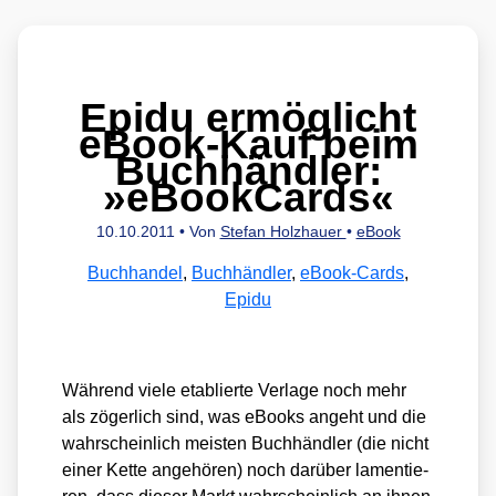
Epidu ermöglicht
eBook-Kauf beim
Buchhändler:
»eBookCards«
10.10.2011
• Von
Stefan Holzhauer
•
eBook
Buchhandel
,
Buchhändler
,
eBook-Cards
,
Epidu
Wäh­rend vie­le eta­blier­te Ver­la­ge noch mehr
als zöger­lich sind, was eBooks angeht und die
wahr­schein­lich meis­ten Buch­händ­ler (die nicht
einer Ket­te ange­hö­ren) noch dar­über lamen­tie­