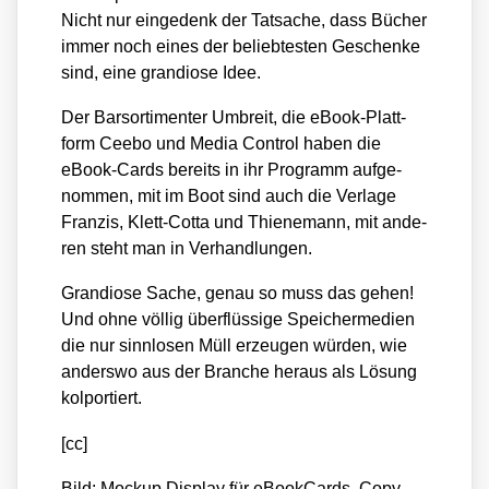
Nicht nur ein­ge­denk der Tat­sa­che, dass Bücher
immer noch eines der belieb­tes­ten Geschen­ke
sind, eine gran­dio­se Idee.
Der Bar­sor­ti­men­ter Umbreit, die eBook-Platt­
form Cee­bo und Media Con­trol haben die
eBook-Cards bereits in ihr Pro­gramm auf­ge­
nom­men, mit im Boot sind auch die Ver­la­ge
Fran­zis, Klett-Cot­ta und Thie­ne­mann, mit ande­
ren steht man in Ver­hand­lun­gen.
Gran­dio­se Sache, genau so muss das gehen!
Und ohne völ­lig über­flüs­si­ge Spei­cher­me­di­en
die nur sinn­lo­sen Müll erzeu­gen wür­den, wie
anders­wo aus der Bran­che her­aus als Lösung
kol­por­tiert.
[cc]
Bild: Mock­up Dis­play für eBook­Cards, Copy­