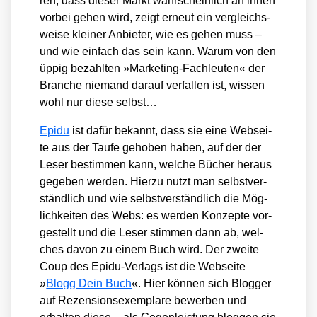
ren, dass die­ser Markt wahr­schein­lich an ihnen
vor­bei gehen wird, zeigt erneut ein ver­gleichs­
wei­se klei­ner Anbie­ter, wie es gehen muss –
und wie ein­fach das sein kann. War­um von den
üppig bezahl­ten »Mar­ke­ting-Fach­leu­ten« der
Bran­che nie­mand dar­auf ver­fal­len ist, wis­sen
wohl nur die­se selbst…
Epi­du
ist dafür bekannt, dass sie eine Web­sei­
te aus der Tau­fe geho­ben haben, auf der der
Leser bestim­men kann, wel­che Bücher her­aus
gege­ben wer­den. Hier­zu nutzt man selbst­ver­
ständ­lich und wie selbst­ver­ständ­lich die Mög­
lich­kei­ten des Webs: es wer­den Kon­zep­te vor­
ge­stellt und die Leser stim­men dann ab, wel­
ches davon zu einem Buch wird. Der zwei­te
Coup des Epi­du-Ver­lags ist die Web­sei­te
»
Blogg Dein Buch
«. Hier kön­nen sich Blog­ger
auf Rezen­si­ons­exem­pla­re bewer­ben und