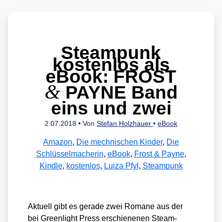
Steampunk
kostenlos als
eBook: FROST
&
PAYNE Band
eins und zwei
2.07.2018
• Von
Stefan Holzhauer
•
eBook
Amazon
,
Die mechnischen Kinder
,
Die
Schlüsselmacherin
,
eBook
,
Frost & Payne
,
Kindle
,
kostenlos
,
Luiza Pfyl
,
Steampunk
Aktu­ell gibt es gera­de zwei Roma­ne aus der
bei Green­light Press erschie­ne­nen Steam­