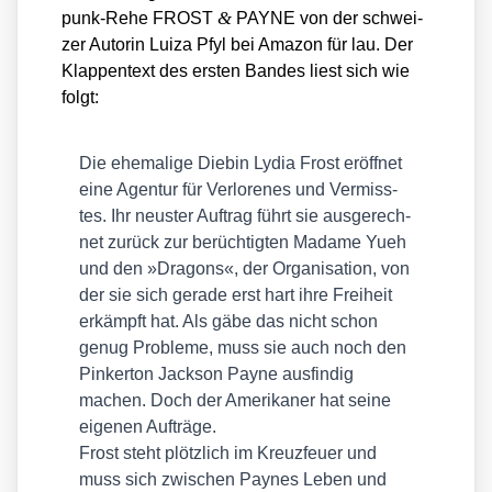
&
punk-Rehe FROST
PAYNE von der schwei­
zer Autorin Lui­za Pfyl bei Ama­zon für lau. Der
Klap­pen­text des ers­ten Ban­des liest sich wie
folgt:
Die ehe­ma­li­ge Die­bin Lydia Frost eröff­net
eine Agen­tur für Ver­lo­re­nes und Ver­miss­
tes. Ihr neus­ter Auf­trag führt sie aus­ge­rech­
net zurück zur berüch­tig­ten Madame Yueh
und den »Dra­gons«, der Orga­ni­sa­ti­on, von
der sie sich gera­de erst hart ihre Frei­heit
erkämpft hat. Als gäbe das nicht schon
genug Pro­ble­me, muss sie auch noch den
Pin­ker­ton Jack­son Pay­ne aus­fin­dig
machen. Doch der Ame­ri­ka­ner hat sei­ne
eige­nen Auf­trä­ge.
Frost steht plötz­lich im Kreuz­feu­er und
muss sich zwi­schen Pay­nes Leben und