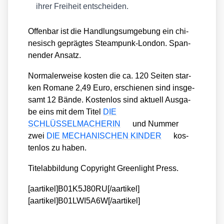
ihrer Frei­heit ent­schei­den.
Offen­bar ist die Hand­lungs­um­ge­bung ein chi­
ne­sisch gepräg­tes Steam­punk-Lon­don. Span­
nen­der Ansatz.
Nor­ma­ler­wei­se kos­ten die ca. 120 Sei­ten star­
ken Roma­ne 2,49 Euro, erschie­nen sind ins­ge­
samt 12 Bän­de. Kos­ten­los sind aktu­ell Aus­ga­
be eins mit dem Titel
DIE
SCHLÜSSELMACHERIN
und Num­mer
zwei
DIE MECHANISCHEN KINDER
kos­
ten­los zu haben.
Titel­ab­bil­dung Copy­right Green­light Press.
[aartikel]B01K5J80RU[/aartikel]
[aartikel]B01LWI5A6W[/aartikel]