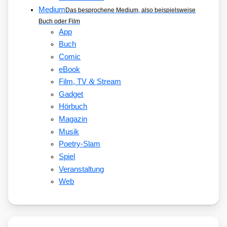
Medium
Das besprochene Medium, also beispielsweise
Buch oder Film
App
Buch
Comic
eBook
&
Film, TV
Stream
Gadget
Hörbuch
Magazin
Musik
Poetry-Slam
Spiel
Veranstaltung
Web