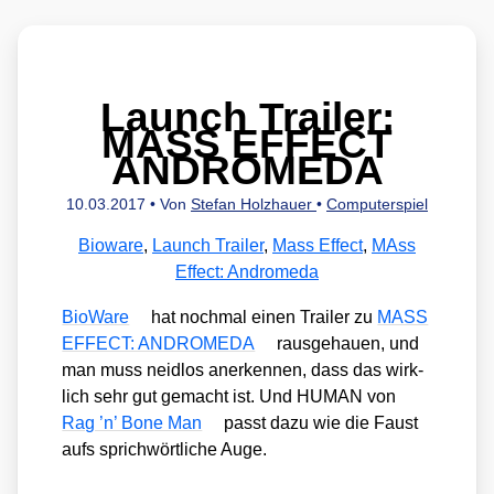
Launch Trailer:
MASS EFFECT
ANDROMEDA
10.03.2017
• Von
Stefan Holzhauer
•
Computerspiel
Bioware
,
Launch Trailer
,
Mass Effect
,
MAss
Effect: Andromeda
Bio­Wa­re
hat noch­mal einen Trai­ler zu
MASS
EFFECT: ANDROMEDA
raus­ge­hau­en, und
man muss neid­los aner­ken­nen, dass das wirk­
lich sehr gut gemacht ist. Und HUMAN von
Rag ’n’ Bone Man
passt dazu wie die Faust
aufs sprich­wört­li­che Auge.