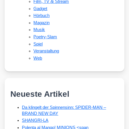
&
Film, TV
Stream
Gadget
Hörbuch
Magazin
Musik
Poetry-Slam
Spiel
Veranstaltung
Web
Neueste Artikel
Da klingelt der Spinnensinn: SPIDER-MAN –
BRAND NEW DAY
SHANGRI-LA
Polenta al Mango! MINIONS <span