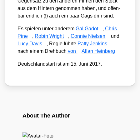
Gegen­satz zu den ande­ren Fil­men den Stock
aus dem Hin­tern genom­men haben, und offen­
bar end­lich (!) auch ein paar Gags drin sind.
Es spie­len unter ande­rem
Gal Gadot
,
Chris
Pine
,
Robin Wright
,
Con­nie Niel­sen
und
Lucy Davis
, Regie führ­te
Pat­ty Jenk­ins
nach einem Dreh­buch
von
Allan Hein­berg
.
Deutsch­land­start ist am 15. Juni 2017.
About The Author