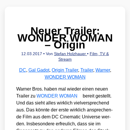
Neuer Trailer:
WONDER WOMAN
– Origin
12.03.2017
• Von
Stefan Holzhauer
•
Film, TV &
Stream
DC
,
Gal Gadot
,
Origin Trailer
,
Trailer
,
Warner
,
WONDER WOMAN
War­ner Bros. haben mal wie­der einen neu­en
Trai­ler zu
WONDER WOMAN
bereit gestellt.
Und das sieht alles wirk­lich viel­ver­spre­chend
aus. Das könn­te der ers­te wirk­lich anspre­chen­
de Film aus dem DC Cine­ma­tic Uni­ver­se wer­
den. Ins­be­son­de­re erfreu­lich, dass sie im