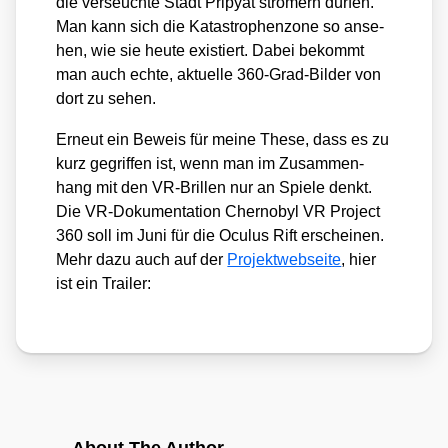
die ver­seuch­te Stadt Pri­pyat stromern dür­fen.
Man kann sich die Kata­stro­phen­zo­ne so anse­
hen, wie sie heu­te exis­tiert. Dabei bekommt
man auch ech­te, aktu­el­le 360-Grad-Bil­der von
dort zu sehen.
Erneut ein Beweis für mei­ne The­se, dass es zu
kurz gegrif­fen ist, wenn man im Zusam­men­
hang mit den VR-Bril­len nur an Spie­le denkt.
Die VR-Doku­men­ta­ti­on
Cher­no­byl VR Pro­ject
360
soll im Juni für die Ocu­lus Rift erschei­nen.
Mehr dazu auch auf der
Pro­jekt­web­sei­te
, hier
ist ein Trai­ler: