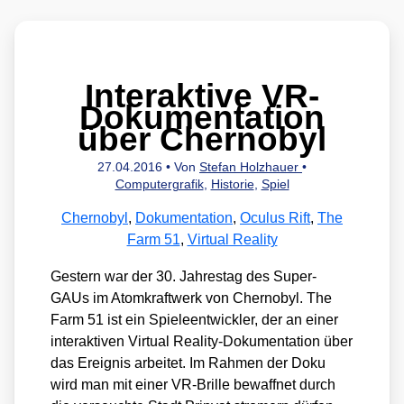
Interaktive VR-
Dokumentation
über Chernobyl
27.04.2016
• Von
Stefan Holzhauer
•
Computergrafik
,
Historie
,
Spiel
Chernobyl
,
Dokumentation
,
Oculus Rift
,
The
Farm 51
,
Virtual Reality
Ges­tern war der 30. Jah­res­tag des Super-
GAUs im Atom­kraft­werk von Cher­no­byl. The
Farm 51 ist ein Spie­le­ent­wick­ler, der an einer
inter­ak­ti­ven Vir­tu­al Rea­li­ty-Doku­men­ta­ti­on über
das Ereig­nis arbei­tet. Im Rah­men der Doku
wird man mit einer VR-Bril­le bewaff­net durch